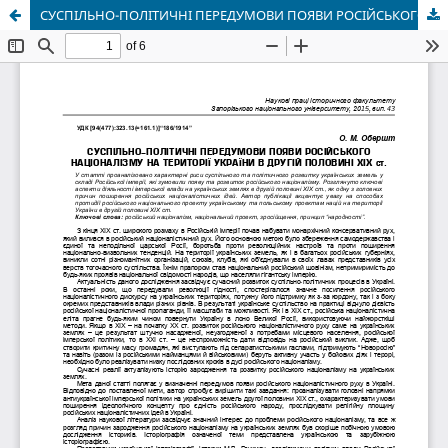
СУСПІЛЬНО-ПОЛІТИЧНІ ПЕРЕДУМОВИ ПОЯВИ РОСІЙСЬКОГО НАЦІОНАЛІЗМУ НА ТЕРИТОРІЇ УКРАЇНИ В ДРУГІЙ ПОЛОВИНІ ХІХ ст.