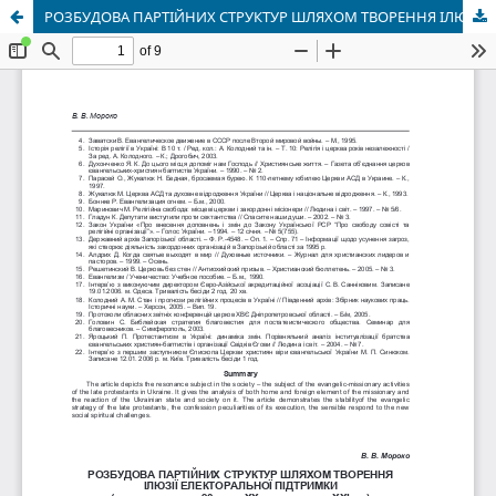
РОЗБУДОВА ПАРТІЙНИХ СТРУКТУР ШЛЯХОМ ТВОРЕННЯ ІЛЮЗІЇ ЕЛЕКТОРАЛЬНОЇ ПІДТРИМКИ (друга половина 90-х рр. ХХ ст. ñ початок ХХІ ст.)