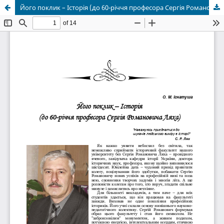
Його поклик – Історія (до 60-річчя професора Сергія Романовича Ляха)