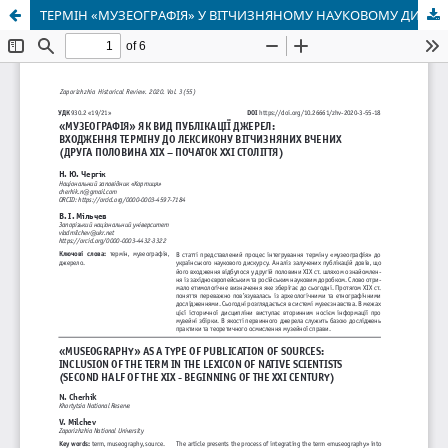
ТЕРМІН «МУЗЕОГРАФІЯ» У ВІТЧИЗНЯНОМУ НАУКОВОМУ ДИСКУРСІ ХІХ-ПОЧАТКУ ХХІ СТОЛІТТЯ