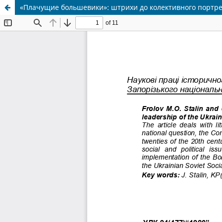
«Плачущие большевики»: штрихи до колективного портрет