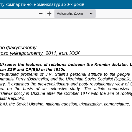
у компартійної номенклатури 20-х років