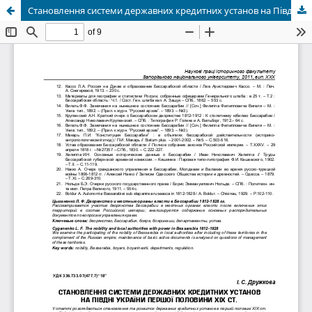
Становлення системи державних кредитних установ на Півдні України першої половини ХІХ ст.