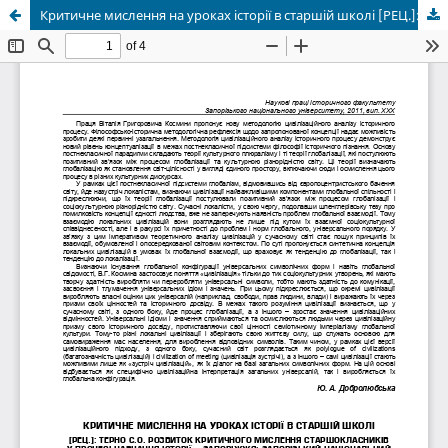
Критичне мислення на уроках історії в старшій школі [РЕЦ.]: Терно С. О. Розвиток критичного мислення старшокласників у процесі навчання історії. – Запоріжжя: Запорізький національний університет, 2011. – 275 с.