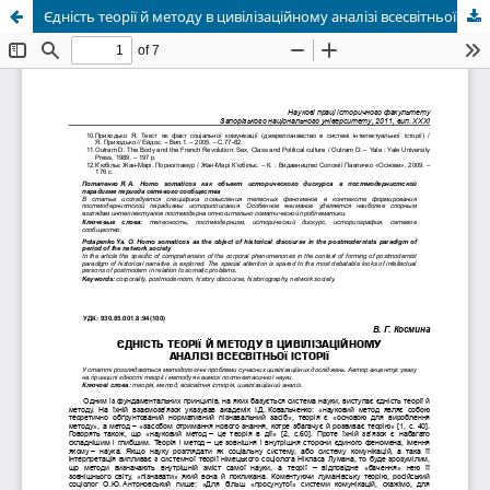
Єдність теорії й методу в цивілізаційному аналізі всесвітньої історії