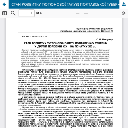
СТАН РОЗВИТКУ ТЮТЮНОВОЇ ГАЛУЗІ ПОЛТАВСЬКОЇ ГУБЕРНІЇ У ДРУГІЙ ПОЛОВИНІ ХІХ – НА ПОЧАТКУ ХХ ст.