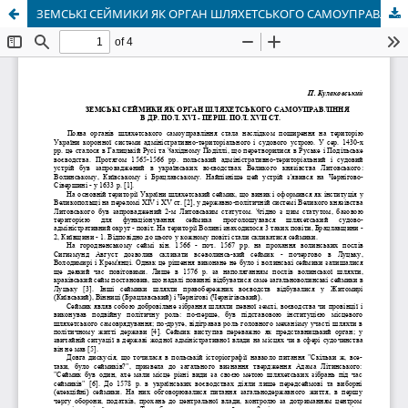
ЗЕМСЬКІ СЕЙМИКИ ЯК ОРГАН ШЛЯХЕТСЬКОГО САМОУПРАВЛІННЯ В ДР. ПОЛ. XVI - ПЕРШ. ПОЛ. XVII СТ.