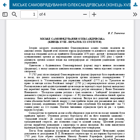
МІСЬКЕ САМОВРЯДУВАННЯ ОЛЕКСАНДРІВСЬКА (КІНЕЦЬ XVIII - ПОЧАТОК XX СТОЛІТТЯ)