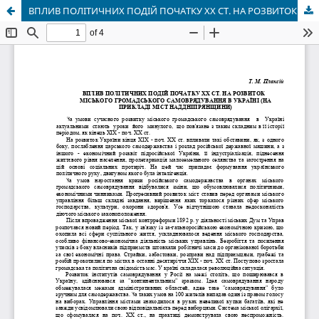
ВПЛИВ ПОЛІТИЧНИХ ПОДІЙ ПОЧАТКУ XX СТ. НА РОЗВИТОК МІСЬКОГО ГРОМАДСЬКОГО САМОВРЯДУВАННЯ В УКРАЇНІ (НА ПРИКЛАДІ МІСТ НАДДНІПРЯНЩИНИ)