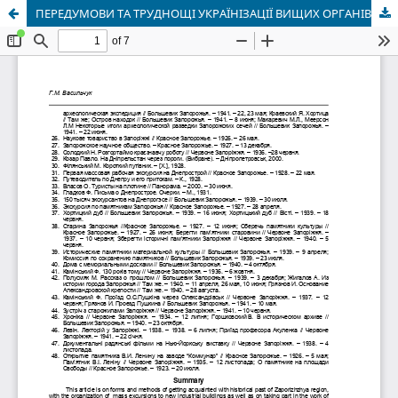
ПЕРЕДУМОВИ ТА ТРУДНОЩІ УКРАЇНІЗАЦІЇ ВИЩИХ ОРГАНІВ ДЕРЖАВНОГО АПАРАТУ УСРР (друге десятиріччя ХХ ст.)