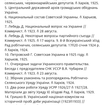
селянських, червоноармійських депутатів. ñ Харків, 1925.
5. Центральний державний архів громадських обíєднань
України.
6. Национальный состав Советской Украины. ñ Харьков,
1925.
7. Лебедь Д. Национальный вопрос на Украине //
Коммунист. ñ 1923. ñ 28 августа.
8. Лебедь Д. Некоторые вопросы партийного съезда //
Коммунист. ñ 1925. ñ 17 марта. 9. 8-й Всеукраїнський зíїзд
Рад робітничих, селянських депутатів. 17ñ20 січня 1924 р.
ñ Харків, 1924.
10. Петровский Г. Советская Украина в 1925 году. ñ
Харьков, 1925.
11. Очередные задачи Украинского правительства.
Беседа с председателем СНК УССР В.Я. Чубарем //
Коммунист. ñ 1923. ñ 23 августа.
12. Збірник узаконень та розпоряджень Робітничо-
Селянського Уряду України. ñ Харків, 1924.
13. Два роки роботи Уряду УСРР 1926/27 ñ 1927/28.
Матеріали до звіту Уряду ХІ зíїздові Рад. ñ Харків, 1929.
14. Гришко В. Український націонал-комунізм на
історичній пробі доби українізації (1923ñ1933) //