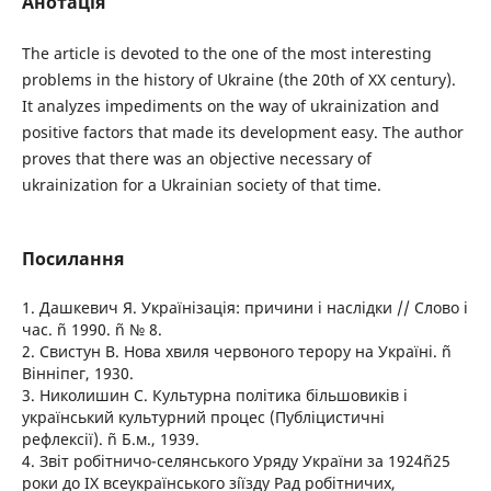
Анотація
The article is devoted to the one of the most interesting
problems in the history of Ukraine (the 20th of XX century).
It analyzes impediments on the way of ukrainization and
positive factors that made its development easy. The author
proves that there was an objective necessary of
ukrainization for a Ukrainian society of that time.
Посилання
1. Дашкевич Я. Українізація: причини і наслідки // Слово і
час. ñ 1990. ñ № 8.
2. Свистун В. Нова хвиля червоного терору на Україні. ñ
Вінніпег, 1930.
3. Николишин С. Культурна політика більшовиків і
український культурний процес (Публіцистичні
рефлексії). ñ Б.м., 1939.
4. Звіт робітничо-селянського Уряду України за 1924ñ25
роки до ІХ всеукраїнського зíїзду Рад робітничих,