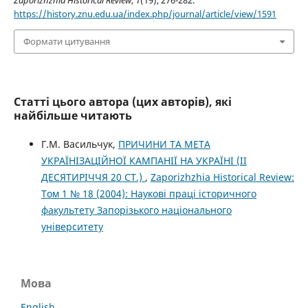
Zaporizhzhia Historical Review
,
1
(19), 276-282.
https://history.znu.edu.ua/index.php/journal/article/view/1591
Формати цитування
Статті цього автора (цих авторів), які
найбільше читають
Г.М. Васильчук,
ПРИЧИНИ ТА МЕТА
УКРАЇНІЗАЦІЙНОЇ КАМПАНІЇ НА УКРАЇНІ (ІІ
ДЕСЯТИРІЧЧЯ 20 СТ.)
,
Zaporizhzhia Historical Review:
Том 1 № 18 (2004): Наукові праці історичного
факультету Запорізького національного
університету
Мова
English