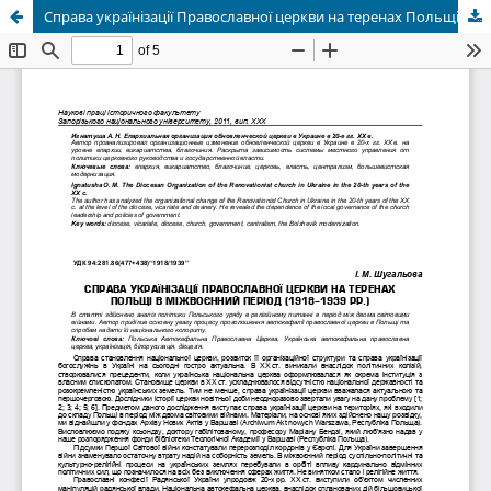
Справа українізації Православної церкви на теренах Польщі в міжвоєнний період (1918-1939 рр.)