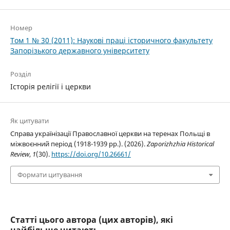
Номер
Том 1 № 30 (2011): Наукові праці історичного факультету
Запорізького державного університету
Розділ
Історія релігії і церкви
Як цитувати
Справа українізації Православної церкви на теренах Польщі в
міжвоєнний період (1918-1939 рр.). (2026).
Zaporizhzhia Historical
Review
,
1
(30).
https://doi.org/10.26661/
Формати цитування
Статті цього автора (цих авторів), які
найбільше читають