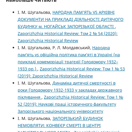
І. М. Шугальова,
НАРОДНА ПАМ’ЯТЬ VS АРХІВНІ
ДОКУМЕНТИ НА ПРИКЛАДІ ДІЯЛЬНОСТІ ДИТЯЧОГО
БУДИНКУ м. НОГАЙСЬК ЗАПОРІЗЬКОЇ ОБЛАСТІ
,
Zaporizhzhia Historical Review: Том 2 № 54 (2020):
Zaporizhzhia Historical Review
І. М. Шугальова, Р. Л. Молдавський,
Народна
пам’ять vs офіційна політика пам’яті в Україні (на
прикладі комеморіації трагедії Голодомору 1932–
1933 рр.)
,
Zaporizhzhia Historical Review: Том 1 № 53
(2019): Zaporizhzhia Historical Review
І. М. Шугальова,
Динаміка дитячої смертності в
роки Голодомору 1932-1933 у закладах державного
піклування
,
Zaporizhzhia Historical Review: Том 1 №
52 (2019): Наукові праці історичного факультету
Запорізького національного університету
І. М. Шугальова,
ЗАПОРІЗЬКИЙ БУДИНОК
НЕМОВЛЯТИ: КОНВЕЄР СМЕРТІ В ЦЕНТРІ