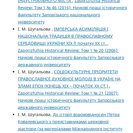
ІНДУСТРІАЛЬНОГО МІСТА
,
Zaporizhzhia Historical
Review: Том 1 № 46 (2016): Наукові праці історичного
факультету Запорізького національного
університету
І. М. Шугальова ,
ІМПЕРСЬКА АСИМІЛЯЦІЯ І
НАЦІОНАЛЬНА ТРАДИЦІЯ В ПРАВОСЛАВНОМУ
СЕРЕДОВИЩІ УКРАЇНИ ХІХ ñ початку ХХ ст.
,
Zaporizhzhia Historical Review: Том 1 № 20 (2006):
Наукові праці історичного факультету Запорізького
державного університету
І. М. Шугальова ,
СОЦІОКУЛЬТУРНІ ПРІОРИТЕТИ
ПРАВОСЛАВНОЇ ДУХОВНОЇ МОЛОДІ В УКРАЇНІ НА
ЗЛАМІ ЕПОХ (КІНЕЦЬ ХІХ – ПОЧАТОК ХХ СТ.)
,
Zaporizhzhia Historical Review: Том 1 № 21 (2007):
Наукові праці історичного факультету Запорізького
державного університету
І. М. Шугальова,
До історії взаємовідносин Петра
Ковалевського з представниками церковної
діаспори (за матеріалами Міжнародного інституту