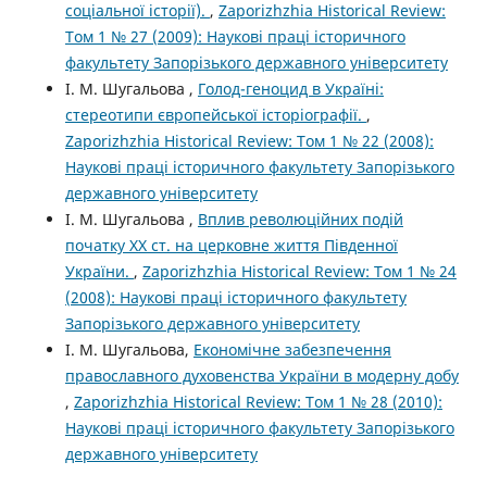
соціальної історії).
,
Zaporizhzhia Historical Review:
Том 1 № 27 (2009): Наукові праці історичного
факультету Запорізького державного університету
І. М. Шугальова ,
Голод-геноцид в Україні:
стереотипи європейської історіографії.
,
Zaporizhzhia Historical Review: Том 1 № 22 (2008):
Наукові праці історичного факультету Запорізького
державного університету
І. М. Шугальова ,
Вплив революційних подій
початку ХХ ст. на церковне життя Південної
України.
,
Zaporizhzhia Historical Review: Том 1 № 24
(2008): Наукові праці історичного факультету
Запорізького державного університету
І. М. Шугальова,
Економічне забезпечення
православного духовенства України в модерну добу
,
Zaporizhzhia Historical Review: Том 1 № 28 (2010):
Наукові праці історичного факультету Запорізького
державного університету