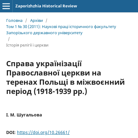
Zaporizhzhia Historical Review
Головна
/
Архіви
/
Том 1 № 30 (2011): Наукові праці історичного факультету
Запорізького державного університету
/
Історія релігії і церкви
Справа українізації
Православної церкви на
теренах Польщі в міжвоєнний
період (1918-1939 рр.)
І. М. Шугальова
DOI:
https://doi.org/10.26661/