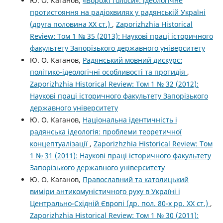
Ю. О. Каганов,
«Ворожі голоси»: ідеологічне
протистояння на радіохвилях у радянській Україні
(друга половина XX ст.)
,
Zaporizhzhia Historical
Review: Том 1 № 35 (2013): Наукові праці історичного
факультету Запорізького державного університету
Ю. О. Каганов,
Радянський мовний дискурс:
політико-ідеологічні особливості та протидія
,
Zaporizhzhia Historical Review: Том 1 № 32 (2012):
Наукові праці історичного факультету Запорізького
державного університету
Ю. О. Каганов,
Національна ідентичність і
радянська ідеологія: проблеми теоретичної
концептуалізації
,
Zaporizhzhia Historical Review: Том
1 № 31 (2011): Наукові праці історичного факультету
Запорізького державного університету
Ю. О. Каганов,
Православний та католицький
виміри антикомуністичного руху в Україні і
Центрально-Східній Європі (др. пол. 80-х рр. XX ст.)
,
Zaporizhzhia Historical Review: Том 1 № 30 (2011):