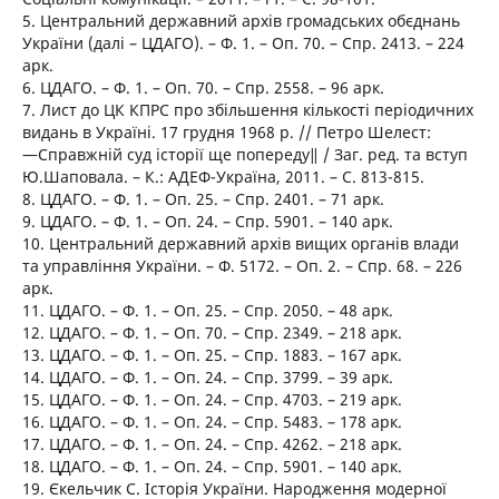
5. Центральний державний архів громадських обєднань
України (далі – ЦДАГО). – Ф. 1. – Оп. 70. – Спр. 2413. – 224
арк.
6. ЦДАГО. – Ф. 1. – Оп. 70. – Спр. 2558. – 96 арк.
7. Лист до ЦК КПРС про збільшення кількості періодичних
видань в Україні. 17 грудня 1968 р. // Петро Шелест:
―Справжній суд історії ще попереду‖ / Заг. ред. та вступ
Ю.Шаповала. – К.: АДЕФ-Україна, 2011. – C. 813-815.
8. ЦДАГО. – Ф. 1. – Оп. 25. – Спр. 2401. – 71 арк.
9. ЦДАГО. – Ф. 1. – Оп. 24. – Спр. 5901. – 140 арк.
10. Центральний державний архів вищих органів влади
та управління України. – Ф. 5172. – Оп. 2. – Спр. 68. – 226
арк.
11. ЦДАГО. – Ф. 1. – Оп. 25. – Спр. 2050. – 48 арк.
12. ЦДАГО. – Ф. 1. – Оп. 70. – Спр. 2349. – 218 арк.
13. ЦДАГО. – Ф. 1. – Оп. 25. – Спр. 1883. – 167 арк.
14. ЦДАГО. – Ф. 1. – Оп. 24. – Спр. 3799. – 39 арк.
15. ЦДАГО. – Ф. 1. – Оп. 24. – Спр. 4703. – 219 арк.
16. ЦДАГО. – Ф. 1. – Оп. 24. – Спр. 5483. – 178 арк.
17. ЦДАГО. – Ф. 1. – Оп. 24. – Спр. 4262. – 218 арк.
18. ЦДАГО. – Ф. 1. – Оп. 24. – Спр. 5901. – 140 арк.
19. Єкельчик С. Історія України. Народження модерної