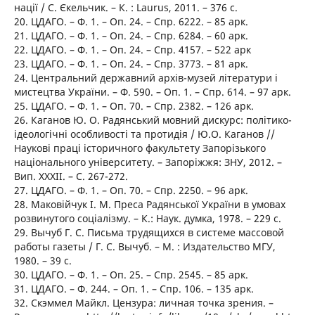
нації / С. Єкельчик. – К. : Laurus, 2011. – 376 с.
20. ЦДАГО. – Ф. 1. – Оп. 24. – Спр. 6222. – 85 арк.
21. ЦДАГО. – Ф. 1. – Оп. 24. – Спр. 6284. – 60 арк.
22. ЦДАГО. – Ф. 1. – Оп. 24. – Спр. 4157. – 522 арк
23. ЦДАГО. – Ф. 1. – Оп. 24. – Спр. 3773. – 81 арк.
24. Центральний державний архів-музей літератури і
мистецтва України. – Ф. 590. – Оп. 1. – Спр. 614. – 97 арк.
25. ЦДАГО. – Ф. 1. – Оп. 70. – Спр. 2382. – 126 арк.
26. Каганов Ю. О. Радянський мовний дискурс: політико-
ідеологічні особливості та протидія / Ю.О. Каганов //
Наукові праці історичного факультету Запорізького
національного університету. – Запоріжжя: ЗНУ, 2012. –
Вип. XXXII. – С. 267-272.
27. ЦДАГО. – Ф. 1. – Оп. 70. – Спр. 2250. – 96 арк.
28. Маковійчук І. М. Преса Радянської України в умовах
розвинутого соціалізму. – К.: Наук. думка, 1978. – 229 с.
29. Вычуб Г. С. Письма трудящихся в системе массовой
работы газеты / Г. С. Вычуб. – М. : Издательство МГУ,
1980. – 39 с.
30. ЦДАГО. – Ф. 1. – Оп. 25. – Спр. 2545. – 85 арк.
31. ЦДАГО. – Ф. 244. – Оп. 1. – Спр. 106. – 135 арк.
32. Скэммел Майкл. Цензура: личная точка зрения. –