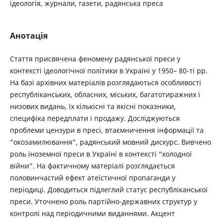
ідеологія, журнали, газети, радянська преса
Анотація
Стаття присвячена феномену радянської преси у
контексті ідеологічної політики в Україні у 1950– 80-ті рр.
На базі архівних матеріалів розглядаються особливості
республіканських, обласних, міських, багатотиражних і
низових видань, їх кількісні та якісні показники,
специфіка передплати і продажу. Досліджуються
проблеми цензури в пресі, втаємничення інформації та
“окозамилювання”, радянський мовний дискурс. Вивчено
роль іноземної преси в Україні в контексті “холодної
війни”. На фактичному матеріалі розглядається
половинчастий ефект атеїстичної пропаганди у
періодиці. Доводиться підлеглий статус республіканської
преси. Уточнено роль партійно-державних структур у
контролі над періодичними виданнями. Акцент