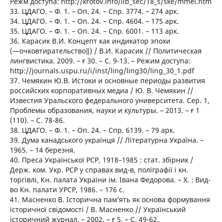
Режм доступа: http://krotov.info/lib_sec/18_s/ske/mmel.htm
33. ЦДАГО. – Ф. 1. – Оп. 24. – Спр. 3774. – 274 арк.
34. ЦДАГО. – Ф. 1. – Оп. 24. – Спр. 4604. – 175 арк.
35. ЦДАГО. – Ф. 1. – Оп. 24. – Спр. 6001. – 113 арк.
36. Карасик В.И. Концепт как индикатор эпохи
(―очковтирательство‖) / В.И. Карасик // Политическая
лингвистика. 2009. – ғ 30. – С. 9-13. – Режим доступа:
http://journals.uspu.ru/i/inst/ling/ling30/ling_30_1.pdf
37. Чемякин Ю.В. Истоки и основные периоды развития
российских корпоративных медиа / Ю. В. Чемякин //
Известия Уральского федерального университета. Сер. 1,
Проблемы образования, науки и культуры. – 2013. – ғ 1
(110). – С. 78-86.
38. ЦДАГО. – Ф. 1. – Оп. 24. – Спр. 6139. – 79 арк.
39. Дума канадського українця // Літературна Україна. –
1965. – 14 березня.
40. Преса Української РСР, 1918–1985 : стат. збірник /
Держ. ком. Укр. РСР у справах вид-в, поліграфії і кн.
торгівлі, Кн. палата України ім. Івана Федорова. – Х. : Вид-
во Кн. палати УРСР, 1986. – 176 с.
41. Масненко В. Історична пам‘ять як основа формування
історичної свідомості / В. Масненко // Український
історичний журнал. – 2002. – ғ 5. – С. 49-62.