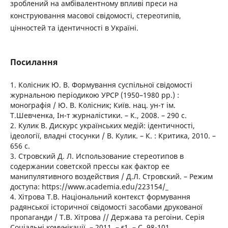
зроблений на амбівалентному впливі преси на
конструювання масової свідомості, стереотипів,
цінностей та ідентичності в Україні.
Посилання
1. Колісник Ю. В. Формування суспільної свідомості
журнальною періодикою УРСР (1950–1980 рр.) :
монографія / Ю. В. Колісник; Київ. нац. ун-т ім.
Т.Шевченка, Ін-т журналістики. – К., 2008. – 290 c.
2. Кулик В. Дискурс українських медій: ідентичності,
ідеології, владні стосунки / В. Кулик. – К. : Критика, 2010. –
656 с.
3. Стровский Д. Л. Использование стереотипов в
содержании советской прессы как фактор ее
манипулятивного воздействия / Д.Л. Стровский. – Режим
доступа: https://www.academia.edu/223154/_
4. Хітрова Т.В. Національний контекст формування
радянської історичної свідомості засобами друкованої
пропаганди / Т.В. Хітрова // Держава та регоіни. Серія
Соціальні комунікації. – 2011. – ғ1. – С. 98-101.