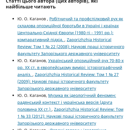
Статті цього автора (цих авторів), які
найбільше читають
Ю. О. Каганов ,
Робітничий та профспілковий рух як
складова опозиційної боротьби в Україні і країнах
Центрально-Східної Європи (1980-ті - 1991 рр.):
компаративний підхід.
,
Zaporizhzhia Historical
Review: Том 1 № 22 (2008): Наукові праці історичного
факультету Запорізького державного університету
Ю. О. Каганов,
Український опозиційний рух 70-80-х
рр. XХ ст. в європейському вимірі: історіографічний
аналіз.
,
Zaporizhzhia Historical Review: Том 1 № 27
(2009): Наукові праці історичного факультету
Запорізького державного університету
Ю. О. Каганов,
Музика як ідеологічний феномен:
радянський контекст і українська версія (друга
половина XX ст.)
,
Zaporizhzhia Historical Review: Том
1 № 33 (2012): Наукові праці історичного факультету
Запорізького державного університету