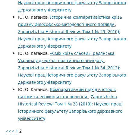
Наукові праці історичного факультету Запорізького
державного університету
Ю. О. Каганов,
Історична компаративістика крізь
призму філософсько-методологічного погляду
,
Zaporizhzhia Historical Review: Том 1 № 29 (2010):
Наукові праці історичного факультету Запорізького
державного університету
Ю. О. Каганов,
«Сміх крізь сльози»: радянська
Україна у дзеркалі політичного анекдоту
,
Zaporizhzhia Historical Review: Том 1 № 34 (2012):
Наукові праці історичного факультету Запорізького
державного університету
Ю. О. Каганов,
Компаративний підхід в історії:
витоки та еволюція становлення
,
Zaporizhzhia
Historical Review: Том 1 № 28 (2010): Наукові праці
історичного факультету Запорізького державного
університету
<<
<
1
2