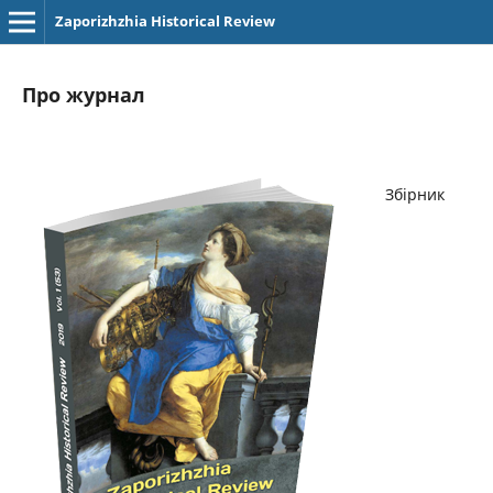
Zaporizhzhia Historical Review
Про журнал
Збірник