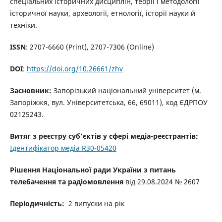
спеціальних історичних дисциплін, теорії і методології
історичної науки, археології, етнології, історії науки й
техніки.
ISSN
: 2707-6660 (Print), 2707-7306 (Online)
DOI
:
https://doi.org/10.26661/zhv
Засновник:
Запорізький національний університет (м.
Запоріжжя, вул. Університетська, 66, 69011), код ЄДРПОУ
02125243.
Витяг з реєстру суб’єктів у сфері медіа-реєстрантів:
Ідентифікатор медіа R30-05420
Рішення Національної ради України з питань
телебачення та радіомовлення
від 29.08.2024 № 2607
Періодичність:
2 випуски на рік