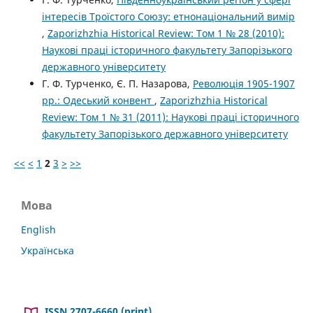
інтересів Троїстого Союзу: етнонаціональний вимір
,
Zaporizhzhia Historical Review: Том 1 № 28 (2010):
Наукові праці історичного факультету Запорізького
державного університету
Г. Ф. Турченко, Є. П. Назарова,
Революція 1905-1907
рр.: Одеський конвент
,
Zaporizhzhia Historical
Review: Том 1 № 31 (2011): Наукові праці історичного
факультету Запорізького державного університету
<<
<
1
2
3
>
>>
Мова
English
Українська
ISSN 2707-6660 (print)