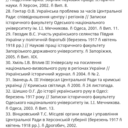
науки. ñ Херсон, 2002. ñ Вип. 8.
28. Гонтар О.В. Українська проблема за часів Центральної
Ради: співвідношення центру і регіонів // Записки
історичного факультету Одеського національного
університету ім. І.І. Мечникова. ñ Одеса, 2001. ñ Вип. 11.
29. Гвоздик В.С. Участь українського селянства Півдня
України у політичній боротьбі (березень 1917 ñ квітень
1918 рр.) // Наукові праці історичного факультету
Запорізького державного університету. ñ Запоріжжя,
2005. ñ Вип. ХІХ.
30. Хміль І.В. Вплив ІІІ Універсалу на посилення
національно-визвольного руху в регіонах України //
Український історичний журнал. ñ 2004. ñ № 2.
31. Іванець А. ІІІ Універсал Центральної Ради та кримські
українці // Кримська світлиця. ñ 2000. ñ 24 листопада.
32. Шишко О.Г. До історії українського руху в Одесі:
березень 1917 року // Записки історичного факультету
Одеського національного університету ім. І.І. Мечникова.
ñ Одеса, 2003. ñ Вип. 13.
33. Вінцковський Т.С. Місцеві органи влади і управління
Центральної Ради в Херсонській губернії (березень 1917 ñ
квітень 1918 рр.). ñ Дрогобич, 2002.