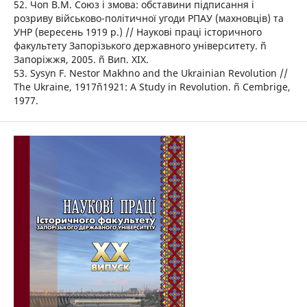
52. Чоп В.М. Союз і змова: обставини підписання і
розриву військово-політичної угоди РПАУ (махновців) та
УНР (вересень 1919 р.) // Наукові праці історичного
факультету Запорізького державного університету. ñ
Запоріжжя, 2005. ñ Вип. ХІХ.
53. Sysyn F. Nestor Makhno and the Ukrainian Revolution //
The Ukraine, 1917ñ1921: A Study in Revolution. ñ Cembrige,
1977.