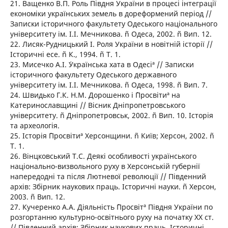
21. Ващенко В.П. Роль Півдня України в процесі інтеграції
економіки українських земель в дореформений період //
Записки історичного факультету Одеського національного
університету ім. І.І. Мечникова. ñ Одеса, 2002. ñ Вип. 12.
22. Лисяк-Рудницький І. Роля України в новітній історії //
Історичні есе. ñ К., 1994. ñ Т. 1.
23. Мисечко А.І. ´Українська хата в Одесіª // Записки
історичного факультету Одеського державного
університету ім. І.І. Мечникова. ñ Одеса, 1998. ñ Вип. 7.
24. Швидько Г.К. Н.М. Дорошенко і ´Просвітиª на
Катеринославщині // Вісник Дніпропетровського
університету. ñ Дніпропетровськ, 2002. ñ Вип. 10. Історія
та археологія.
25. Історія ´Просвітиª Херсонщини. ñ Київ; Херсон, 2002. ñ
Т. 1.
26. Вінцковський Т.С. Деякі особливості українського
національно-визвольного руху в Херсонській губернії
напередодні та після Лютневої революції // Південний
архів: Збірник наукових праць. Історичні науки. ñ Херсон,
2003. ñ Вип. 12.
27. Кучеренко А.А. Діяльність ´Просвітª Півдня України по
розгортанню культурно-освітнього руху на початку ХХ ст.
// Південний архів: Збірник наукових праць. Історичні