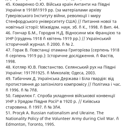
45. Комаренко О.Ю. Війська країн Антанти на Півдні
України в 1918ñ1919 рр. (за матеріалами архіву
Гуверівського Інституту війни, революції і миру
Стенфордського університету США) // Питання нової та
новітньої історії: Міжвідом. наук. зб. ñ К., 1998. ñ Вип. 44.
46. Гончар Б.М., Городня Н.Д. Відносини між Францією та
УНР (грудень 1918 ñ квітень 1919 рр.) // Український
історичний журнал. ñ 2000. ñ № 2.
47. Горак В. Повстанці отамана Григорíєва (серпень 1918
ñ серпень 1919 рр.): Історичне дослідження. ñ Фастів,
1998.
48. Котляр Ю.В. Повстанство. Селянський рух на Півдні
України: 1917ñ1925. ñ Миколаїв; Одеса, 2003.
49. Табачник Д. Українська Держава і Біла гвардія: від
протистояння до запізнілого компромісу // Політика і час.
ñ 1996. ñ № 7ñ8.
50. Гаврилюк Г. Спроба укладення військової конвенції
УНР з ´Урядом Півдня Росіїª в 1920 р. // Київська
старовина. ñ 1997. ñ № 3ñ4.
51. Procyk A. Russian nationalism and Ukraine. The
Nationality Policy of the Volunteer Army during Civil War. ñ
Edmonton, Toronto, 1995.