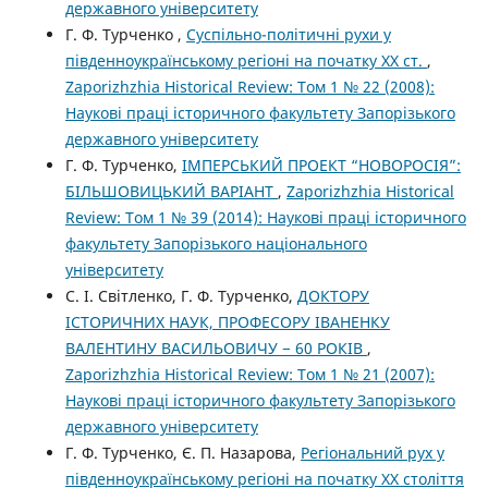
державного університету
Г. Ф. Турченко ,
Суспільно-політичні рухи у
південноукраїнському регіоні на початку ХХ ст.
,
Zaporizhzhia Historical Review: Том 1 № 22 (2008):
Наукові праці історичного факультету Запорізького
державного університету
Г. Ф. Турченко,
ІМПЕРСЬКИЙ ПРОЕКТ “НОВОРОСІЯ”:
БІЛЬШОВИЦЬКИЙ ВАРІАНТ
,
Zaporizhzhia Historical
Review: Том 1 № 39 (2014): Наукові праці історичного
факультету Запорізького національного
університету
С. І. Світленко, Г. Ф. Турченко,
ДОКТОРУ
ІСТОРИЧНИХ НАУК, ПРОФЕСОРУ ІВАНЕНКУ
ВАЛЕНТИНУ ВАСИЛЬОВИЧУ − 60 РОКІВ
,
Zaporizhzhia Historical Review: Том 1 № 21 (2007):
Наукові праці історичного факультету Запорізького
державного університету
Г. Ф. Турченко, Є. П. Назарова,
Регіональний рух у
південноукраїнському регіоні на початку ХХ століття