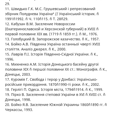
29.
11. Швидько Г.К. М.С. Грушевський і репресований
збірник ´Полуднева Українаª // Український історик. ñ
1991ñ1992. ñ Ч. 110ñ115. ñ Т. 28ñ29.
12. Кабузан В.М. Заселение Новороссии
(Екатеринославской и Херсонской губерний) в ХVІІІ ñ
первой половине ХІХ вв. (1719 ñ 1859 гг.). ñ М., 1976.
13. Голобуцкий В. Запорожское казачество. ñ К., 1957.
14. Бойко А.В. Південна Україна останньої чверті ХVІІІ
століття. Аналіз джерел. ñ К., 2000.
15. Лаврів П.І. Історія Південно-Східної України. ñ К.,
1996.
16. Михненко А.М. Історія Донецького басейну другої
половини ХІХ ñ першої половини ХХ ст.: Монографія. ñ К.,
Донецьк, 2003.
17. Куромія Г. Свобода і терор у Донбасі: Українсько-
російське прикордоння. 1870ñ1990-ті роки. ñ К., 2002.
18. Герлігі П. Одеса. Історія міста, 1794ñ1914. ñ К., 1999.
19. Пірко В. Заселення степової України в ХVІ ñ ХVІІІ ст. ñ
Донецьк, 1998.
20. Бойко Я.В. Заселение Южной Украины 1860ñ1890 гг. ñ
Черкассы, 1993.