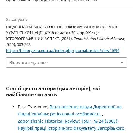
Як цитувати
ПІВДЕННА УКРАЇНА В КОНТЕКСТІ ФОРМУВАННЯ МОДЕРНОЇ
УКРАЇНСЬКОЇ НАЦІЇ (ХІХ ñ початок 20-х рр. ХХ ст.):
ІСТОРІОГРАФІЧНИЙ АСПЕКТ. (2021).
Zaporizhzhia Historical Review
,
1
(20), 383-393.
https://history.znu.edu.ua/index.php/journal/article/view/1696
Формати цитування
Статті цього автора (цих авторів), які
найбільше читають
Г. Ф. Турченко,
Встановлення влади Директорії на
півдні України: регіональні особливості.
,
Zaporizhzhia Historical Review: Том 1 № 24 (2008):
Наукові праці історичного факультету Запорізького