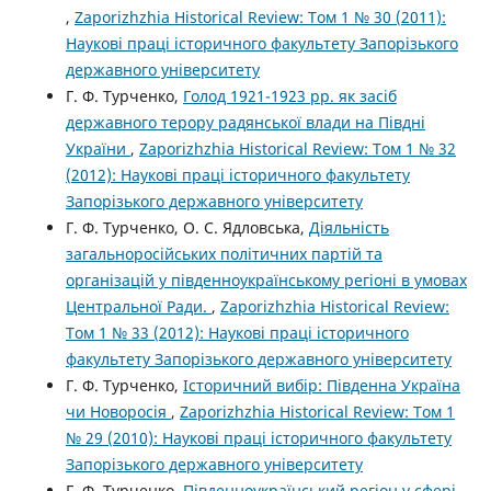
,
Zaporizhzhia Historical Review: Том 1 № 30 (2011):
Наукові праці історичного факультету Запорізького
державного університету
Г. Ф. Турченко,
Голод 1921-1923 рр. як засіб
державного терору радянської влади на Півдні
України
,
Zaporizhzhia Historical Review: Том 1 № 32
(2012): Наукові праці історичного факультету
Запорізького державного університету
Г. Ф. Турченко, О. С. Ядловська,
Діяльність
загальноросійських політичних партій та
організацій у південноукраїнському регіоні в умовах
Центральної Ради.
,
Zaporizhzhia Historical Review:
Том 1 № 33 (2012): Наукові праці історичного
факультету Запорізького державного університету
Г. Ф. Турченко,
Історичний вибір: Південна Україна
чи Новоросія
,
Zaporizhzhia Historical Review: Том 1
№ 29 (2010): Наукові праці історичного факультету
Запорізького державного університету
Г. Ф. Турченко,
Південноукраїнський регіон у сфері