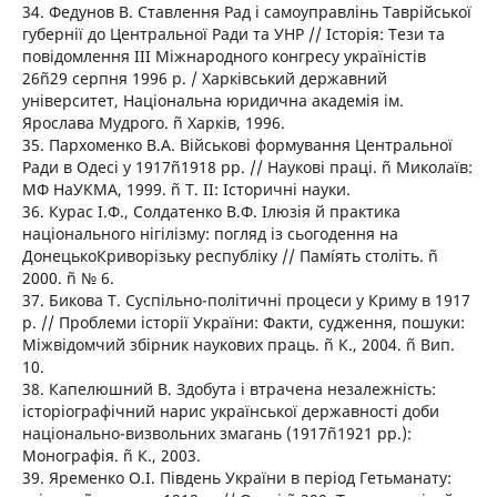
34. Федунов В. Ставлення Рад і самоуправлінь Таврійської
губернії до Центральної Ради та УНР // Історія: Тези та
повідомлення ІІІ Міжнародного конгресу україністів
26ñ29 серпня 1996 р. / Харківський державний
університет, Національна юридична академія ім.
Ярослава Мудрого. ñ Харків, 1996.
35. Пархоменко В.А. Військові формування Центральної
Ради в Одесі у 1917ñ1918 рр. // Наукові праці. ñ Миколаїв:
МФ НаУКМА, 1999. ñ Т. ІІ: Історичні науки.
36. Курас І.Ф., Солдатенко В.Ф. Ілюзія й практика
національного нігілізму: погляд із сьогодення на
ДонецькоКриворізьку республіку // Памíять століть. ñ
2000. ñ № 6.
37. Бикова Т. Суспільно-політичні процеси у Криму в 1917
р. // Проблеми історії України: Факти, судження, пошуки:
Міжвідомчий збірник наукових праць. ñ К., 2004. ñ Вип.
10.
38. Капелюшний В. Здобута і втрачена незалежність:
історіографічний нарис української державності доби
національно-визвольних змагань (1917ñ1921 рр.):
Монографія. ñ К., 2003.
39. Яременко О.І. Південь України в період Гетьманату: