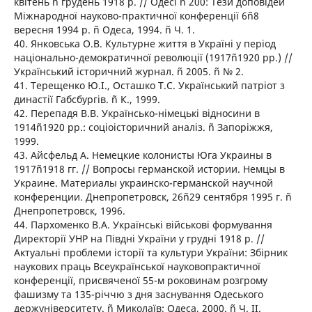
квітень ñ грудень 1918 р. // Одесі ñ 200: Тези доповідей
Міжнародної науково-практичної конференції 6ñ8
вересня 1994 р. ñ Одеса, 1994. ñ Ч. 1.
40. Янковська О.В. Культурне життя в Україні у період
національно-демократичної революції (1917ñ1920 рр.) //
Український історичний журнал. ñ 2005. ñ № 2.
41. Терещенко Ю.І., Осташко Т.С. Український патріот з
династії Габсбургів. ñ К., 1999.
42. Перепадя В.В. Українсько-німецькі відносини в
1914ñ1920 рр.: соціоісторичний аналіз. ñ Запоріжжя,
1999.
43. Айсфельд А. Немецкие колонисты Юга Украины в
1917ñ1918 гг. // Вопросы германской истории. Немцы в
Украине. Материалы украинско-германской научной
конференции. Днепропетровск, 26ñ29 сентября 1995 г. ñ
Днепропетровск, 1996.
44. Пархоменко В.А. Українські військові формування
Директорії УНР на Півдні України у грудні 1918 р. //
Актуальні проблеми історії та культури України: Збірник
наукових праць Всеукраїнської науковопрактичної
конференції, присвяченої 55-м роковинам розгрому
фашизму та 135-річчю з дня заснування Одеського
держуніверситету. ñ Миколаїв; Одеса, 2000. ñ Ч. ІІ.