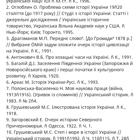
української нації ХІХ ñ ХХ ст. ñ К., 1996.
2. Оглоблин О. Проблема схеми історії України 19ñ20
століття (до 1917 року) // Студії з історії України: Статті і
джерельні дослідження / Українське історичне
товариство, Українська Вільна Академія наук у США. ñ
Нью-Йорк; Київ; Торонто, 1995.
3. Драгоманов М.П. ´Переднє словоª. [До ´Громадиª 1878 р.]
// Вибране ÖМій задум зложити очерк історії цивілізації
на Україні. ñ К., 1991.
4. Антонович В.Б. Про козацькі часи на Україні. ñ К., 1991.
5. Багалій Д.І. Заселення Південної України (Запорожжя й
Новоросійського краю) і перші початки її культурного
розвитку. ñ Харків, 1920.
6. Аркас М. Історія України-Русі. ñ К., 1993.
7. Полонська-Василенко Н. Моя наукова праця (війна,
1913ñ1916). (Уривок із споминів) // Український історик. ñ
1983. ñ № 2ñ4.
8. Грушевський М.С. Ілюстрована історія України. ñ К.,
1918.
9. Загоровский Е. Очерк истории Северного
Причерноморья. ñ Одесса, 1922. ñ Ч. 1.
10. Грушевський М.С. Степ і море в історії України //
Український історик. ñ 1991ñ1992. ñ Ч. 110ñ115. ñ Т. 28ñ