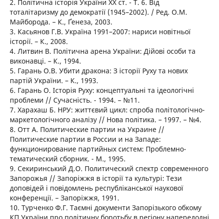
2. Політична історія України ХХ ст. - Т. 6. Від
тоталітаризму до демократії (1945–2002). / Ред. О.М.
Майборода. – К., Ґенеза, 2003.
3. Касьянов Г.В. Україна 1991–2007: нариси новітньої
історії. – К., 2008.
4. Литвин В. Політична арена України: Дійові особи та
виконавці. – К., 1994.
5. Гарань О.В. Убити дракона: З історії Руху та нових
партій України. – К., 1993.
6. Гарань О. Історія Руху: концептуальні та ідеологічні
проблеми // Сучасність. - 1994. – №11.
7. Харахаш Б. НРУ: життєвий цикл: спроба політологічно-
маркетологічного аналізу // Нова політика. – 1997. – №4.
8. Отт А. Политические партии на Украине //
Политические партии в России и на Западе:
функционирование партийных систем: Проблемно-
тематический сборник. - М., 1995.
9. Секиринський Д.О. Политический спектр современного
Запорожья // Запоріжжя в історії та культурі: Тези
доповідей і повідомлень республіканської наукової
конференції. – Запоріжжя, 1991.
10. Турченко Ф.Г. Таємні документи Запорізького обкому
КП України про політичну боротьбу в регіону напередодні