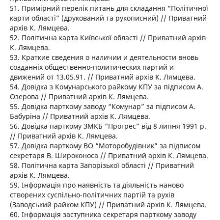
51. Примірний перелік питань для складання “Політичної
карти області” (друкований та рукописний) // Приватний
архів К. Лямцева.
52. Політична карта Київської області // Приватний архів
К. Лямцева.
53. Краткие сведения о наличии и деятельности вновь
созданніх общественно-политических партий и
движений от 13.05.91. // Приватний архів К. Лямцева.
54. Довідка з Комунарського райкому КПУ за підписом А.
Озерова // Приватний архів К. Лямцева.
55. Довідка парткому заводу “Комунар” за підписом А.
Бабуріна // Приватний архів К. Лямцева.
56. Довідка парткому ЗМКБ “Прогрес” від 8 липня 1991 р.
// Приватний архів К. Лямцева.
57. Довідка парткому ВО “Моторобудівник” за підписом
секретаря В. Широконоса // Приватний архів К. Лямцева.
58. Політична карта Запорізької області // Приватний
архів К. Лямцева.
59. Інформація про наявність та діяльність наново
створених суспільно-політичних партій та рухів
(Заводський райком КПУ) // Приватний архів К. Лямцева.
60. Інформація заступника секретаря парткому заводу