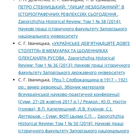
ПЕТРО СТЕБНИЦЬКИЙ: “ЛИЦАР НЕЗДОЛАННИЙ” В
ІСТОРІОГРАФІЧНИХ РЕФЛЕКСІЯХ СЬОГОДЕННЯ
,
Zaporizhzhia Historical Review: Том 1 № 38 (2014):
Наукові праці історичного факультету Запорізького
національного університету
С. Г. Іваницька,
«УКРАЇНСЬКЕ ДЕВ’ЯТНАДЦЯТЕ ДОВГЕ
СТОЛІТТЯ» В МЕМУАРАХ ТА ЩОДЕННИКАХ
ОЛЕКСАНДРА РУСОВА
,
Zaporizhzhia Historical
Review: Том 1 № 36 (2013): Наукові праці історичного
факультету Запорізького державного університету
С. Г. Іваницька,
[Рец.]: Слобожанщина в 1917 – 1921
рр.: вимір революції. Збірник матеріалів
Всеукраїнської науково-практичної конференції
(Суми, 27–28 жовтня 2017 р.) / Редкол.: Ю.О. Нікітін
(голова), В.П. Капелюшний, Д.В. Кудінов, С.І.
Дегтярьов. – Суми: ФОП Цьома С.П.,
,
Zaporizhzhia
Historical Review: Том 1 № 50 (2018): Наукові праці
історичного факультету Запорізького національного