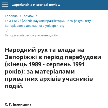
Zaporizhzhia Historical Review
Головна
/
Архіви
/
Том 1 № 25 (2009): Наукові праці історичного факультету
Запорізького державного університету
/
Запорізький регіон у новітню добу
Народний рух та влада на
Запоріжжі в період перебудови
(кінець 1989 - серпень 1991
років): за матеріалами
приватних архівів учасників
подій.
С. Г. Іваницька