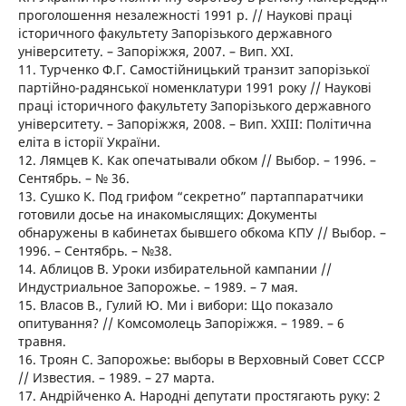
проголошення незалежності 1991 р. // Наукові праці
історичного факультету Запорізького державного
університету. – Запоріжжя, 2007. – Вип. XXI.
11. Турченко Ф.Г. Самостійницький транзит запорізької
партійно-радянської номенклатури 1991 року // Наукові
праці історичного факультету Запорізького державного
університету. – Запоріжжя, 2008. – Вип. XXIII: Політична
еліта в історії України.
12. Лямцев К. Как опечатывали обком // Выбор. – 1996. –
Сентябрь. – № 36.
13. Сушко К. Под грифом “секретно” партаппаратчики
готовили досье на инакомыслящих: Документы
обнаружены в кабинетах бывшего обкома КПУ // Выбор. –
1996. – Сентябрь. – №38.
14. Аблицов В. Уроки избирательной кампании //
Индустриальное Запорожье. – 1989. – 7 мая.
15. Власов В., Гулий Ю. Ми і вибори: Що показало
опитування? // Комсомолець Запоріжжя. – 1989. – 6
травня.
16. Троян С. Запорожье: выборы в Верховный Совет СССР
// Известия. – 1989. – 27 марта.
17. Андрійченко А. Народні депутати простягають руку: 2