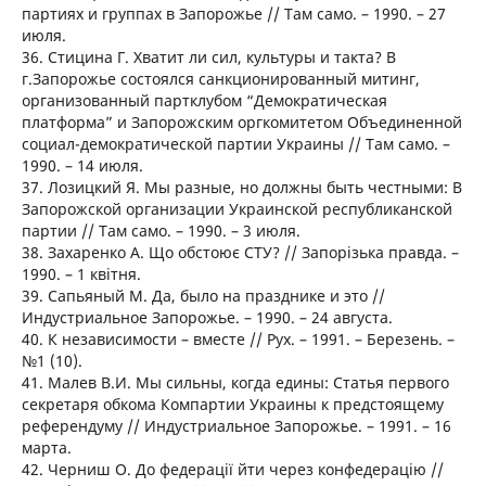
партиях и группах в Запорожье // Там само. – 1990. – 27
июля.
36. Стицина Г. Хватит ли сил, культуры и такта? В
г.Запорожье состоялся санкционированный митинг,
организованный партклубом “Демократическая
платформа” и Запорожским оргкомитетом Объединенной
социал-демократической партии Украины // Там само. –
1990. – 14 июля.
37. Лозицкий Я. Мы разные, но должны быть честными: В
Запорожской организации Украинской республиканской
партии // Там само. – 1990. – 3 июля.
38. Захаренко А. Що обстоює СТУ? // Запорізька правда. –
1990. – 1 квітня.
39. Сапьяный М. Да, было на празднике и это //
Индустриальное Запорожье. – 1990. – 24 августа.
40. К независимости – вместе // Рух. – 1991. – Березень. –
№1 (10).
41. Малев В.И. Мы сильны, когда едины: Статья первого
секретаря обкома Компартии Украины к предстоящему
референдуму // Индустриальное Запорожье. – 1991. – 16
марта.
42. Черниш О. До федерації йти через конфедерацію //