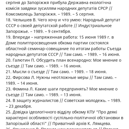
серпня до Запоріжжя прибула Державна екологічна
комісія завдяки зусиллям народних депутатів СРСР //
Комсомолець Запоріжжя. – 1989. – 5 серпня.
18. Челышев В. Чего хочу и что умею: Народный депутат
СССР о своей депутатской работе // Индустриальное
Запорожье. – 1989. – 9 сентября.
19. Впереди – напряженная работа: 15 июня 1989 г. в
Доме политпросвещения обкома партии состоялся
областной семинар-совещание по итогам работы Съезда
народных депутатов СССР // Там само. – 1989. – 16 июня.
20. Галютин П. Обсудить план всенародно: Мое мнение о
съезде // Там само. – 1989. – 16 июня.
21. Мысли о съезде // Там само. – 1989. – 18 июня.
22. Фирсова Л. Нужны неотложные меры // Там само. –
1989. – 14 июня.
23. Фомина Л. Какие шаги предпринять? Мое мнение о
съезде // Там само. – 1989. – 13 июня.
24. В защиту журналистов // Советская молодежь. – 1989.
– 23 декабря.
25. Довідка ідеологічного відділу обкому КПУ “Про деякі
характерні особливості суспільно-політичної обстановки в
Запорізькій області” // Приватний архів К. Лямцева.