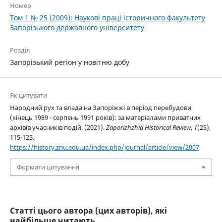
Номер
Том 1 № 25 (2009): Наукові праці історичного факультету
Запорізького державного університету
Розділ
Запорізький регіон у новітню добу
Як цитувати
Народний рух та влада на Запоріжжі в період перебудови
(кінець 1989 - серпень 1991 років): за матеріалами приватних
архівів учасників подій. (2021).
Zaporizhzhia Historical Review
,
1
(25),
115-125.
https://history.znu.edu.ua/index.php/journal/article/view/2007
Формати цитування
Статті цього автора (цих авторів), які
найбільше читають