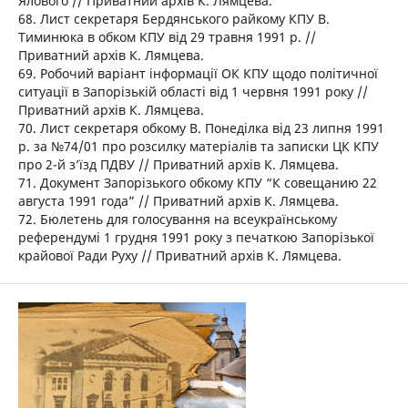
Ялового // Приватний архів К. Лямцева.
68. Лист секретаря Бердянського райкому КПУ В.
Тиминюка в обком КПУ від 29 травня 1991 р. //
Приватний архів К. Лямцева.
69. Робочий варіант інформації ОК КПУ щодо політичної
ситуації в Запорізькій області від 1 червня 1991 року //
Приватний архів К. Лямцева.
70. Лист секретаря обкому В. Понеділка від 23 липня 1991
р. за №74/01 про розсилку матеріалів та записки ЦК КПУ
про 2-й з’їзд ПДВУ // Приватний архів К. Лямцева.
71. Документ Запорізького обкому КПУ “К совещанию 22
августа 1991 года” // Приватний архів К. Лямцева.
72. Бюлетень для голосування на всеукраїнському
референдумі 1 грудня 1991 року з печаткою Запорізької
крайової Ради Руху // Приватний архів К. Лямцева.