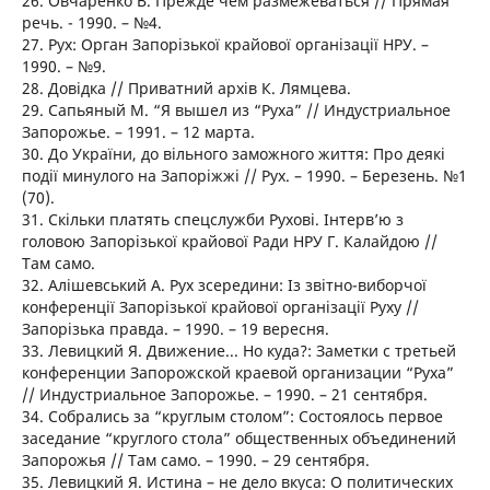
26. Овчаренко В. Прежде чем размежеваться // Прямая
речь. - 1990. – №4.
27. Рух: Орган Запорізької крайової організації НРУ. –
1990. – №9.
28. Довідка // Приватний архів К. Лямцева.
29. Сапьяный М. “Я вышел из “Руха” // Индустриальное
Запорожье. – 1991. – 12 марта.
30. До України, до вільного заможного життя: Про деякі
події минулого на Запоріжжі // Рух. – 1990. – Березень. №1
(70).
31. Скільки платять спецслужби Рухові. Інтерв’ю з
головою Запорізької крайової Ради НРУ Г. Калайдою //
Там само.
32. Алішевський А. Рух зсередини: Із звітно-виборчої
конференції Запорізької крайової організації Руху //
Запорізька правда. – 1990. – 19 вересня.
33. Левицкий Я. Движение... Но куда?: Заметки с третьей
конференции Запорожской краевой организации “Руха”
// Индустриальное Запорожье. – 1990. – 21 сентября.
34. Собрались за “круглым столом”: Состоялось первое
заседание “круглого стола” общественных объединений
Запорожья // Там само. – 1990. – 29 сентября.
35. Левицкий Я. Истина – не дело вкуса: О политических