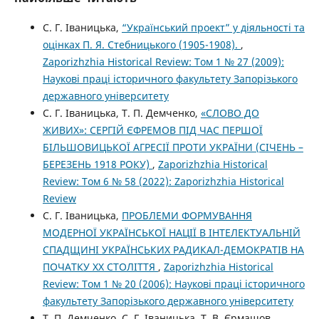
С. Г. Іваницька,
“Український проект” у діяльності та
оцінках П. Я. Стебницького (1905-1908).
,
Zaporizhzhia Historical Review: Том 1 № 27 (2009):
Наукові праці історичного факультету Запорізького
державного університету
С. Г. Іваницька, Т. П. Демченко,
«СЛОВО ДО
ЖИВИХ»: СЕРГІЙ ЄФРЕМОВ ПІД ЧАС ПЕРШОЇ
БІЛЬШОВИЦЬКОЇ АГРЕСІЇ ПРОТИ УКРАЇНИ (СІЧЕНЬ –
БЕРЕЗЕНЬ 1918 РОКУ)
,
Zaporizhzhia Historical
Review: Том 6 № 58 (2022): Zaporizhzhia Historical
Review
С. Г. Іваницька,
ПРОБЛЕМИ ФОРМУВАННЯ
МОДЕРНОЇ УКРАЇНСЬКОЇ НАЦІЇ В ІНТЕЛЕКТУАЛЬНІЙ
СПАДЩИНІ УКРАЇНСЬКИХ РАДИКАЛ-ДЕМОКРАТІВ НА
ПОЧАТКУ ХХ СТОЛІТТЯ
,
Zaporizhzhia Historical
Review: Том 1 № 20 (2006): Наукові праці історичного
факультету Запорізького державного університету
Т. П. Демченко, С. Г. Іваницька, Т. В. Єрмашов,