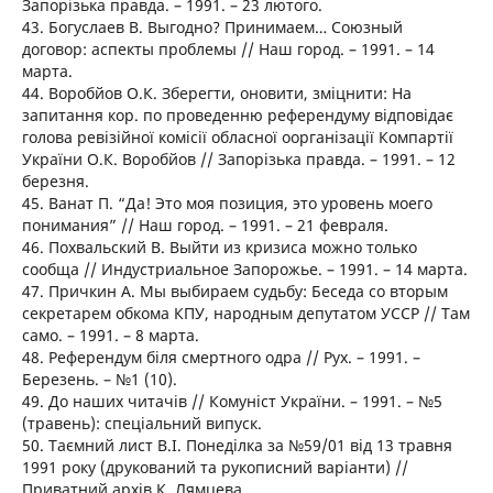
Запорізька правда. – 1991. – 23 лютого.
43. Богуслаев В. Выгодно? Принимаем… Союзный
договор: аспекты проблемы // Наш город. – 1991. – 14
марта.
44. Воробйов О.К. Зберегти, оновити, зміцнити: На
запитання кор. по проведенню референдуму відповідає
голова ревізійної комісії обласної оорганізації Компартії
України О.К. Воробйов // Запорізька правда. – 1991. – 12
березня.
45. Ванат П. “Да! Это моя позиция, это уровень моего
понимания” // Наш город. – 1991. – 21 февраля.
46. Похвальский В. Выйти из кризиса можно только
сообща // Индустриальное Запорожье. – 1991. – 14 марта.
47. Причкин А. Мы выбираем судьбу: Беседа со вторым
секретарем обкома КПУ, народным депутатом УССР // Там
само. – 1991. – 8 марта.
48. Референдум біля смертного одра // Рух. – 1991. –
Березень. – №1 (10).
49. До наших читачів // Комуніст України. – 1991. – №5
(травень): спеціальний випуск.
50. Таємний лист В.І. Понеділка за №59/01 від 13 травня
1991 року (друкований та рукописний варіанти) //
Приватний архів К. Лямцева.