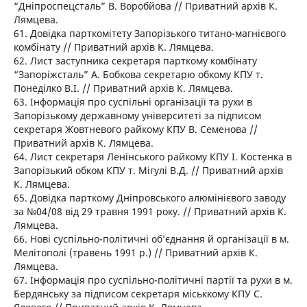
“Дніпроспецсталь” В. Воробйова // Приватний архів К.
Лямцева.
61. Довідка парткомітету Запорізького титано-магнієвого
комбінату // Приватний архів К. Лямцева.
62. Лист заступника секретаря парткому комбінату
“Запоріжсталь” А. Бобкова секретарю обкому КПУ т.
Понеділко В.І. // Приватний архів К. Лямцева.
63. Інформація про суспільні організації та рухи в
Запорізькому державному університеті за підписом
секретаря Жовтневого райкому КПУ В. Семенова //
Приватний архів К. Лямцева.
64. Лист секретаря Ленінського райкому КПУ І. Костенка в
Запорізький обком КПУ т. Мігулі В.Д. // Приватний архів
К. Лямцева.
65. Довідка парткому Дніпровського алюмінієвого заводу
за №04/08 від 29 травня 1991 року. // Приватний архів К.
Лямцева.
66. Нові суспільно-політичні об’єднання й організації в м.
Мелітополі (травень 1991 р.) // Приватний архів К.
Лямцева.
67. Інформація про суспільно-політичні партії та рухи в м.
Бердянську за підписом секретаря міськкому КПУ С.