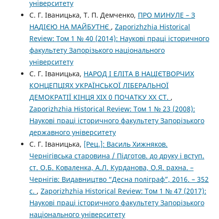
університету
С. Г. Іваницька, Т. П. Демченко,
ПРО МИНУЛЕ – З
НАДІЄЮ НА МАЙБУТНЄ
,
Zaporizhzhia Historical
Review: Том 1 № 40 (2014): Наукові праці історичного
факультету Запорізького національного
університету
С. Г. Іваницька,
НАРОД І ЕЛІТА В НАЦІЄТВОРЧИХ
КОНЦЕПЦІЯХ УКРАЇНСЬКОЇ ЛІБЕРАЛЬНОЇ
ДЕМОКРАТІЇ КІНЦЯ XIX 0 ПОЧАТКУ ХХ СТ.
,
Zaporizhzhia Historical Review: Том 1 № 23 (2008):
Наукові праці історичного факультету Запорізького
державного університету
С. Г. Іваницька,
[Рец.]: Василь Хижняков.
Чернігівська старовина / Підготов. до друку і вступ.
ст. О.Б. Коваленка, А.Л. Курданова, О.Я. рахна. –
Чернігів: Видавництво “Десна поліграф”, 2016. – 352
с.
,
Zaporizhzhia Historical Review: Том 1 № 47 (2017):
Наукові праці історичного факультету Запорізького
національного університету