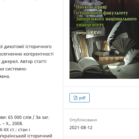
ої дихотомії історичного
осягненню когерентності
 джерел. Автор статті
ши системно-
мана.
pdf
: 65 000 слів / За заг.
Опубліковано
 – Х., 2008.
2021-08-12
-ХХ ст.: стан і
 Український історичний