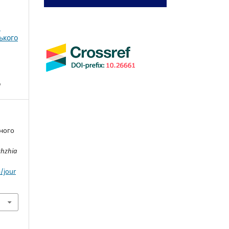
і
ького
о
чного
zhzhia
/jour