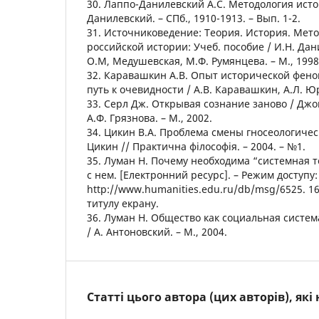
30. Лаппо-Данилевский А.С. Методология исто
Данилевский. – СПб., 1910-1913. – Вып. 1-2.
31. Источниковедение: Теория. История. Мет
российской истории: Учеб. пособие / И.Н. Дан
О.М, Медушевская, М.Ф. Румянцева. – М., 1998
32. Каравашкин А.В. Опыт исторической фен
путь к очевидности / А.В. Каравашкин, А.Л. Юр
33. Серл Дж. Открывая сознание заново / Джон
А.Ф. Грязнова. – М., 2002.
34. Цикин В.А. Проблема смены гносеологичес
Цикин // Практична філософія. – 2004. – №1.
35. Луман Н. Почему необходима “системная те
с нем. [Електронний ресурс]. – Режим доступу:
http://www.humanities.edu.ru/db/msg/6525. 16.
титулу екрану.
36. Луман Н. Общество как социальная система
/ А. Антоновский. – М., 2004.
Статті цього автора (цих авторів), як