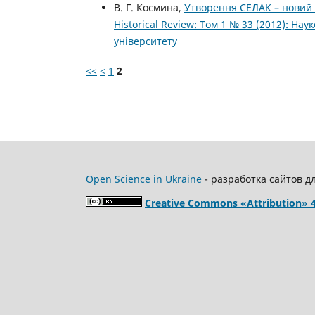
В. Г. Космина,
Утворення СЕЛАК – новий е
Historical Review: Том 1 № 33 (2012): На
університету
<<
<
1
2
Open Science in Ukraine
- разработка сайтов д
Creative Commons «Attribution» 4