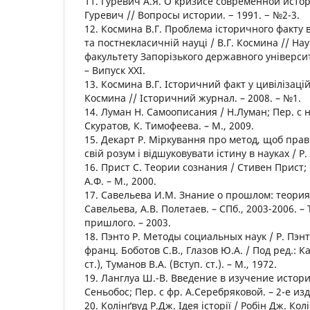
11. Гуревич А.Я. О кризисе современной истор
Гуревич // Вопросы истории. − 1991. − №2-3.
12. Космина В.Г. Проблема історичного факту 
та постнекласичній науці / В.Г. Космина // На
факультету Запорізького державного університ
– Випуск ХХІ.
13. Космина В.Г. Історичний факт у цивілізаційн
Космина // Історичний журнал. – 2008. – №1.
14. Луман Н. Самоописания / Н.Луман; Пер. с н
Скуратов, К. Тимофеева. – М., 2009.
15. Декарт Р. Міркування про метод, щоб пра
свій розум і відшуковувати істину в науках / Р. 
16. Прист С. Теории сознания / Стивен Прист; 
А.Ф. – М., 2000.
17. Савельева И.М. Знание о прошлом: теория и
Савельева, А.В. Полетаев. – СПб., 2003-2006. –
пришлого. – 2003.
18. Пэнто Р. Методы социальных наук / Р. Пэнт
франц. Боботов С.В., Глазов Ю.А. / Под ред.: К
ст.), Туманов В.А. (Вступ. ст.). – М., 1972.
19. Ланглуа Ш.-В. Введение в изучение истори
Сеньобос; Пер. с фр. А.Серебряковой. – 2-е изд.
20. Колінґвуд Р.Дж. Ідея історії / Робін Дж. Колі