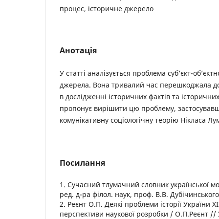
процес, історичне джерело
Анотація
У статті аналізується проблема суб’єкт-об’єктн
джерела. Вона тривалий час перешкоджала д
в дослідженні історичних фактів та історичних
пропонує вирішити цю проблему, застосував
комунікативну соціологічну теорію Нікласа Лу
Посилання
1. Сучасний тлумачний словник української мови
ред. д-ра філол. наук, проф. В.В. Дубічинського.
2. Реєнт О.П. Деякі проблеми історії України ХІХ
перспективи наукової розробки / О.П.Реєнт //