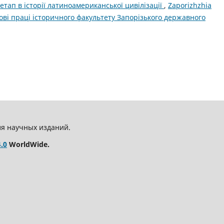
тап в історії латиноамериканської цивілізації
,
Zaporizhzhia
укові праці історичного факультету Запорізького державного
ля научных изданий.
.0
WorldWide.