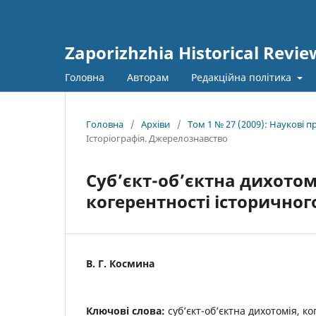
Zaporizhzhia Historical Revie
Головна
Авторам
Редакційна політика
Головна
/
Архіви
/
Том 1 № 27 (2009): Наукові 
Історіографія. Джерелознавство
Суб’єкт-об’єктна дихотом
когерентності історичног
В. Г. Космина
Ключові слова:
суб’єкт-об’єктна дихотомія, к