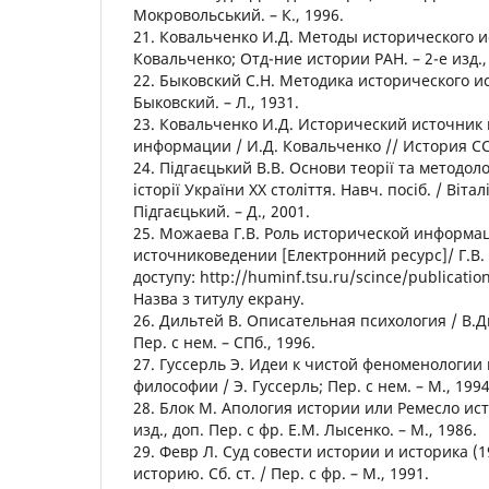
Мокровольський. – К., 1996.
21. Ковальченко И.Д. Методы исторического и
Ковальченко; Отд-ние истории РАН. – 2-е изд., 
22. Быковский С.Н. Методика исторического ис
Быковский. – Л., 1931.
23. Ковальченко И.Д. Исторический источник 
информации / И.Д. Ковальченко // История ССС
24. Підгаєцький В.В. Основи теорії та методол
історії України ХХ століття. Навч. посіб. / Віт
Підгаєцький. – Д., 2001.
25. Можаева Г.В. Роль исторической информа
источниковедении [Електронний ресурс]/ Г.В
доступу: http://huminf.tsu.ru/scince/publicatio
Назва з титулу екрану.
26. Дильтей В. Описательная психология / В.Д
Пер. с нем. – СПб., 1996.
27. Гуссерль Э. Идеи к чистой феноменологи
философии / Э. Гуссерль; Пер. с нем. – М., 1994
28. Блок М. Апология истории или Ремесло исто
изд., доп. Пер. с фр. Е.М. Лысенко. – М., 1986.
29. Февр Л. Суд совести истории и историка (1
историю. Сб. ст. / Пер. с фр. – М., 1991.