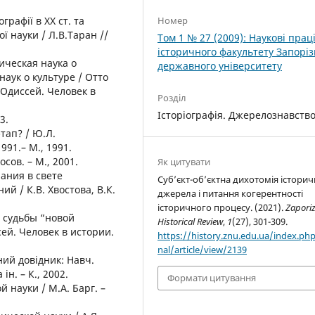
ографії в XX ст. та
Номер
ї науки / Л.В.Таран //
Том 1 № 27 (2009): Наукові прац
історичного факультету Запоріз
рическая наука о
державного університету
аук о культуре / Отто
 Одиссей. Человек в
Розділ
Історіографія. Джерелознавств
3.
тап? / Ю.Л.
991.– М., 1991.
осов. – М., 2001.
Як цитувати
нания в свете
Суб’єкт-об’єктна дихотомія істори
 / К.В. Хвостова, В.К.
джерела і питання когерентності
історичного процесу. (2021).
Zapori
: судьбы “новой
Historical Review
,
1
(27), 301-309.
ей. Человек в истории.
https://history.znu.edu.ua/index.php
nal/article/view/2139
ний довідник: Навч.
ін. – К., 2002.
Формати цитування
 науки / М.А. Барг. –