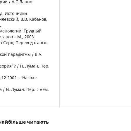
рии / А.С.Лаппо-
од. Источники
илевский, В.В. Кабанов,
.
оменологии: Трудный
ганов – М., 2003.
 Серл; Перевод с англ.
кой парадигмы / В.А.
ория”? / Н. Луман. Пер.
12.2002. – Назва з
 / Н. Луман. Пер. с нем.
і найбільше читають