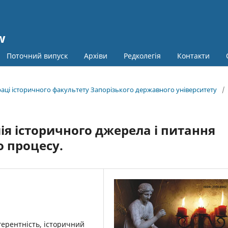
w
Поточний випуск
Архіви
Редколегія
Контакти
праці історичного факультету Запорізького державного університету
/
ія історичного джерела і питання
о процесу.
огерентність, історичний