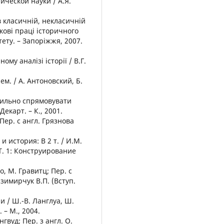
ической науки / А.Я.
в класичній, некласичній
укові праці історичного
ету. – Запоріжжя, 2007.
ому аналізі історії / В.Г.
ем. / А. Антоновский, Б.
вильно спрямовувати
Декарт. – К., 2001.
Пер. с англ. Грязнова
 история: В 2 т. / И.М.
 Т. 1: Конструирование
о, М. Гравитц; Пер. с
азимирчук В.П. (Вступ.
и / Ш.-В. Ланглуа, Ш.
 – М., 2004.
нгвуд; Пер. з англ. О.