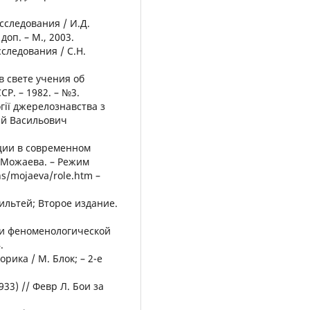
сследования / И.Д.
доп. – М., 2003.
следования / С.Н.
в свете учения об
Р. – 1982. – №3.
огії джерелознавства з
алій Васильович
ции в современном
. Можаева. – Режим
ns/mojaeva/role.htm –
ильтей; Второе издание.
и и феноменологической
.
рика / М. Блок; – 2-е
933) // Февр Л. Бои за