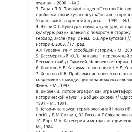
журнал. – 2000. – № 2.
3. Таран Л.В. Провідні тенденції світової історі
проблеми кризи сучасної української історично
Український історичний журнал. – 1999. – №1.
4. Эксле О.Г. Культура, наука о культуре, исто
культуре: размышления о повороте в сторону н
Герхард Эксле (пер. с нем. Ю.Е.Арнаутовой) //
истории. 2003. / Гл. ред.
А.Я.Гуревич; Ин-т всеобщей истории. – М., 200
5. Бессмертный Ю.Л. “Анналы”: переломный э
Бессмертный // Одиссей. Человек в истории. 1
6. Копосов Н.Е. Как думают историки / Н.Е. Коп
7. Хвостова К.В. Проблемы исторического поз
современных междисциплинарных исследований
Финн. – М., 1997.
8. Вжозек В. Историография как игра метафор
исторической науки” / Войцех Вжозек // Одисс
1991.– М., 1991.
9. Історична наука: термінологічний і понятій
посіб. / В.М.Литвин, В.І.Гусєв, А.Г.Слісаренко та 
10. Барг М.А. Категории и методы исторической
М., 1984.