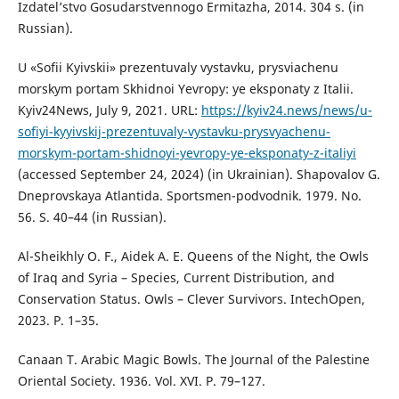
Izdatel’stvo Gosudarstvennogo Ermitazha, 2014. 304 s. (in
Russian).
U «Sofii Kyivskii» prezentuvaly vystavku, prysviachenu
morskym portam Skhidnoi Yevropy: ye eksponaty z Italii.
Kyiv24News, July 9, 2021. URL:
https://kyiv24.news/news/u-
sofiyi-kyyivskij-prezentuvaly-vystavku-prysvyachenu-
morskym-portam-shidnoyi-yevropy-ye-eksponaty-z-italiyi
(accessed September 24, 2024) (in Ukrainian). Shapovalov G.
Dneprovskaya Atlantida. Sportsmen-podvodnik. 1979. No.
56. S. 40–44 (in Russian).
Al-Sheikhly O. F., Aidek A. E. Queens of the Night, the Owls
of Iraq and Syria – Species, Current Distribution, and
Conservation Status. Owls – Clever Survivors. IntechOpen,
2023. P. 1–35.
Canaan T. Arabic Magic Bowls. The Journal of the Palestine
Oriental Society. 1936. Vol. XVI. P. 79–127.