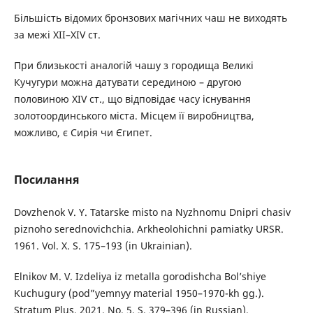
Більшість відомих бронзових магічних чаш не виходять
за межі XII–XIV ст.
При близькості аналогій чашу з городища Великі
Кучугури можна датувати серединою – другою
половиною XIV ст., що відповідає часу існування
золотоординського міста. Місцем її виробництва,
можливо, є Сирія чи Єгипет.
Посилання
Dovzhenok V. Y. Tatarske misto na Nyzhnomu Dnipri chasiv
piznoho serednovichchia. Arkheolohichni pamiatky URSR.
1961. Vol. X. S. 175–193 (in Ukrainian).
Elnikov M. V. Izdeliya iz metalla gorodishcha Bol’shiye
Kuchugury (pod”yemnyy material 1950–1970-kh gg.).
Stratum Plus. 2021. No. 5. S. 379–396 (in Russian).