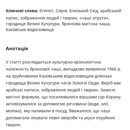
Ключові слова:
Єгипет, Сирія, Близький Схід, арабський
напис, зображення людей і тварин, «чаші отрути»,
городище Великі Кучугури, бронзова магічна чаша,
Каховське водосховище
Анотація
У статті розглядається культурно-хронологічна
належність бронзової чаші, випадково виявленої 1966 р.
на зруйнованих Каховським водосховищем ділянках
городища Великі Кучугури часів Золотої Орди. Виріб має
арабські написи, зображення людей і тварин. Захисні
магічні формули, що посилювалися віршами сур Корану,
активізувалися за допомогою речовини (води, олії,
молока), яку наливали в посуд. Вважалося, що чаші
допомагали лікувати певні хвороби та укуси отруйних
тварин.