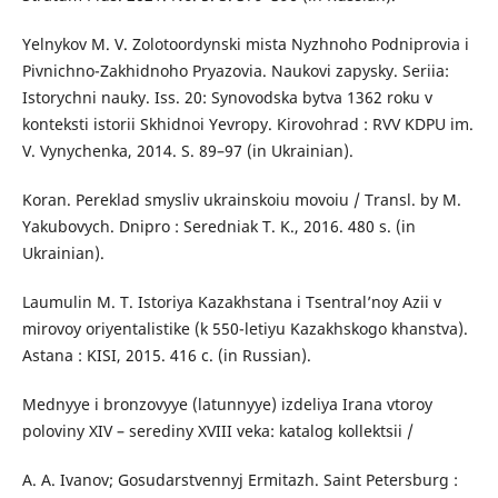
Yelnykov M. V. Zolotoordynski mista Nyzhnoho Podniprovia i
Pivnichno-Zakhidnoho Pryazovia. Naukovi zapysky. Seriia:
Istorychni nauky. Iss. 20: Synovodska bytva 1362 roku v
konteksti istorii Skhidnoi Yevropy. Kirovohrad : RVV KDPU im.
V. Vynychenka, 2014. S. 89–97 (in Ukrainian).
Koran. Pereklad smysliv ukrainskoiu movoiu / Transl. by M.
Yakubovych. Dnipro : Seredniak T. K., 2016. 480 s. (in
Ukrainian).
Laumulin M. T. Istoriya Kazakhstana i Tsentral’noy Azii v
mirovoy oriyentalistike (k 550-letiyu Kazakhskogo khanstva).
Astana : KISI, 2015. 416 с. (in Russian).
Mednyye i bronzovyye (latunnyye) izdeliya Irana vtoroy
poloviny XIV – serediny XVIII veka: katalog kollektsii /
A. A. Ivanov; Gosudarstvennyj Ermitazh. Saint Petersburg :