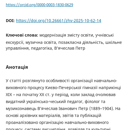
https://orcid.org/0000-0003-1830-0629
DOI:
https://doi.org/10.26661/zhv-2025-10-62-14
Ключові слова:
модернізація змісту освіти, учнівські
екскурсії, музична освіта, позакласна діяльність, шкільне
управління, педагогіка, В’ячеслав Петр
Анотація
У статті розглянуто особливості організації навчально-
виховного процесу Києво-Печерської гімназії наприкінці
ХІХ – на початку ХХ ст. у період, коли заклад очолював
видатний українсько-чеський педагог, філолог та
музикознавець В’ячеслав Іванович Петр (1889–1904). На
основі архівних матеріалів, звітів та публікацій
проаналізовано організацію навчально-виховного
процесу, систему дисципліни, дозвілля та культурні