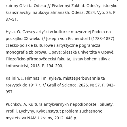
ruinny Olʹvii ta Odesu // Pivdennyi Zakhid. Odesʹkyi istoryko-
kraieznavchyi naukovyi almanakh. Odesa, 2024. Vyp. 35. P.
37–51.
Hysa, O. Czescy artyści w kulturze muzycznej Podola na
początku XX wieku // Joseph von Eichendorff (1788–1857) i
czesko-polskie kulturowe i artystyczne pogranicza :
monografia zbiorowa. Opava: Slezská univerzita v Opavě,
Filozoficko-přírodovědecká fakulta, Ústav bohemistiky a
knihovnictví, 2018. P. 194–200.
Kalinin, I. Himnazii m. Kyieva, mistseperbuvannia ta
rozvytok do 1917 r. // Grail of Science. 2025. № 57. P. 942–
957.
Puchkov, A. Kultura antykvarnykh nepodibnostei. Siluety.
Profili. Lychyny. Kyiv: Instytut problem suchasnoho
mystetstva NAM Ukrainy, 2012. 446 p.