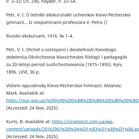
P. 3–32; Ch. 290, noyabr. P. 33–54.
Petr, V. I. O letnikh ekskursiiakh uchenikov Kievo-Pecherskoi
gimnazii… Iz vospominanii professora V. Petra //
Russkii ekskursant, 1916. № 1–4.
Petr, V. I. Otchet o sostoyanii i deiatelʹnosti Kievskogo
otdeleniia Obshchestva klassicheskoi filologii i pedagogiki
za 20-letnyi period sushchestvovaniia (1875–1895). Kyiv,
1896. LXVI, 36 p.
Vidomi vypusknuky Kievo-Pecherskoi himnazii: Aldanov,
Mark. Available at:
https://vue.gov.ua/%D0%90%D0%BB%D0%B4%D0%B0%D
(Accessed: 24 Nov. 2025).
Kurts, B. Available at:
https://sinologist.com.ua/wp-
content/uploads/2016/06/%D0%9A%D1%83%D1%80%D1%86.p
(Accessed: 24 Nov. 2025).