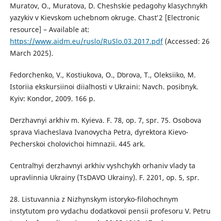
Muratov, O., Muratova, D. Cheshskie pedagohy klasychnykh
yazykiv v Kievskom uchebnom okruge. Chastʹ 2 [Electronic
resource] – Available at:
https://www.aidm.eu/ruslo/RuSlo.03.2017.pdf
(Accessed: 26
March 2025).
Fedorchenko, V., Kostiukova, O., Dʹorova, T., Oleksiiko, M.
Istoriia ekskursiinoi diialʹnosti v Ukraini: Navch. posibnyk.
Kyiv: Kondor, 2009. 166 p.
Derzhavnyi arkhiv m. Kyieva. F. 78, op. 7, spr. 75. Osobova
sprava Viacheslava Ivanovycha Petra, dyrektora Kievo-
Pecherskoi cholovichoi himnazii. 445 ark.
Centralʹnyi derzhavnyi arkhiv vyshchykh orhaniv vlady ta
upravlinnia Ukrainy (TsDAVO Ukrainy). F. 2201, op. 5, spr.
28. Listuvannia z Nizhynskym istoryko-filohochnym
instytutom pro vydachu dodatkovoї pensii profesoru V. Petru