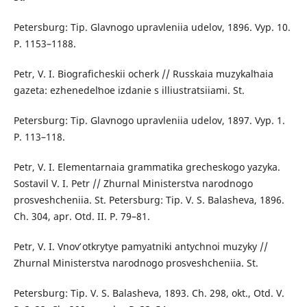
Petersburg: Tip. Glavnogo upravleniia udelov, 1896. Vyp. 10.
P. 1153–1188.
Petr, V. I. Biograficheskii ocherk // Russkaia muzykalʹnaia
gazeta: ezhenedelʹnoe izdanie s illiustratsiiami. St.
Petersburg: Tip. Glavnogo upravleniia udelov, 1897. Vyp. 1.
P. 113–118.
Petr, V. I. Elementarnaia grammatika grecheskogo yazyka.
Sostavil V. I. Petr // Zhurnal Ministerstva narodnogo
prosveshcheniia. St. Petersburg: Tip. V. S. Balasheva, 1896.
Ch. 304, apr. Otd. II. P. 79–81.
Petr, V. I. Vnovʹ otkrytye pamyatniki antychnoi muzyky //
Zhurnal Ministerstva narodnogo prosveshcheniia. St.
Petersburg: Tip. V. S. Balasheva, 1893. Ch. 298, okt., Otd. V.