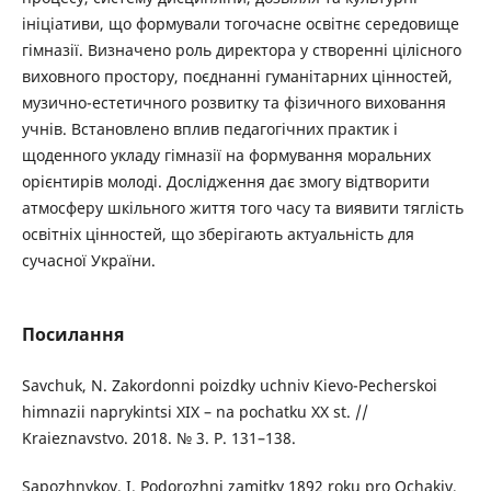
ініціативи, що формували тогочасне освітнє середовище
гімназії. Визначено роль директора у створенні цілісного
виховного простору, поєднанні гуманітарних цінностей,
музично-естетичного розвитку та фізичного виховання
учнів. Встановлено вплив педагогічних практик і
щоденного укладу гімназії на формування моральних
орієнтирів молоді. Дослідження дає змогу відтворити
атмосферу шкільного життя того часу та виявити тяглість
освітніх цінностей, що зберігають актуальність для
сучасної України.
Посилання
Savchuk, N. Zakordonni poizdky uchniv Kievo-Pecherskoi
himnazii naprykintsi XIX – na pochatku XX st. //
Kraieznavstvo. 2018. № 3. P. 131–138.
Sapozhnykov, I. Podorozhni zamitky 1892 roku pro Ochakiv,