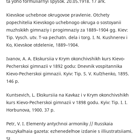
ta yoho formuliarnyi spysok. 20.05.1918. 17 ark.
Kievskoe uchebnoe okrugovoe pravlenie. Otchety
popechitelia Kievskogo uchebnogo okruga o sostoyanii
muzhskikh gimnaziy i progimnaziy za 1889–1904 gg. Kiev:
Tip. Vysch. utv. T-va pechatn. dela i torg. I. N. Kushnerev i
Ko, Kievskoe otdelenie, 1889–1904.
Ivanov, A. A. Ekskursiia v Krym okonchivshikh kurs Kievo-
Pecherskoi gimnazii v 1892 godu: Dnevnik vospitannika
Kievo-Pecherskoi gimnazii. Kyiv: Tip. S. V. Kulʹzhenko, 1895.
146 p.
Kuntsevich, L. Ekskursiia na Kavkaz i v Krym okonchivshikh
kurs Kievo-Pecherskoi gimnazii v 1898 godu. Kyiv: Tip. I. I.
Horbunova, 1900. 37 p.
Petr, V. I. Elementy antychnoi armoniky // Russkaia
muzykalʹnaia gazeta: ezhenedelʹnoe izdanie s illiustratsiiami.
St.