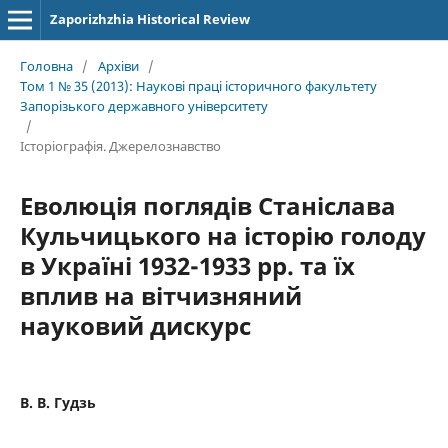
Zaporizhzhia Historical Review
Головна
/
Архіви
/
Том 1 № 35 (2013): Наукові праці історичного факультету
Запорізького державного університету
/
Історіографія. Джерелознавство
Еволюція поглядів Станіслава
Кульчицького на історію голоду
в Україні 1932-1933 рр. та їх
вплив на вітчизняний
науковий дискурс
В. В. Гудзь