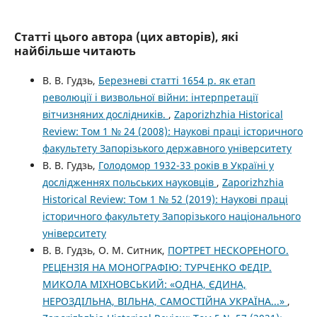
Статті цього автора (цих авторів), які
найбільше читають
В. В. Гудзь,
Березневі статті 1654 р. як етап
революції і визвольної війни: інтерпретації
вітчизняних дослідників.
,
Zaporizhzhia Historical
Review: Том 1 № 24 (2008): Наукові праці історичного
факультету Запорізького державного університету
В. В. Гудзь,
Голодомор 1932-33 років в Україні у
дослідженнях польських науковців
,
Zaporizhzhia
Historical Review: Том 1 № 52 (2019): Наукові праці
історичного факультету Запорізького національного
університету
В. В. Гудзь, О. М. Ситник,
ПОРТРЕТ НЕСКОРЕНОГО.
РЕЦЕНЗІЯ НА МОНОГРАФІЮ: ТУРЧЕНКО ФЕДІР.
МИКОЛА МІХНОВСЬКИЙ: «ОДНА, ЄДИНА,
НЕРОЗДІЛЬНА, ВІЛЬНА, САМОСТІЙНА УКРАЇНА...»
,