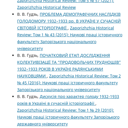
Zaporizhzhia Historical Review: Том 5 № 57 (2021):
Zaporizhzhia Historical Review
В. В. Гудзь,
ПРОБЛЕМА ДЕМОГРАФІЧНИХ НАСЛІДКІВ
ГОЛОДОМОРУ 1932–1933 рр. В УКРАЇНІ У СУЧАСНІЙ
СВІТОВІЙ ІСТОРІОГРАФІЇ
,
Zaporizhzhia Historical
Review: Том 1 № 43 (2015): Наукові праці історичного
факультету Запорізького національного
університету
В. В. Гудзь,
ПОЧАТКОВИЙ ЕТАП ДОСЛІДЖЕННЯ
КОЛЕКТИВІЗАЦІЇ ТА “ПРОДОВОЛЬЧИХ ТРУДНОЩІВ”
1932–1933 РОКІВ В УКРАЇНІ РАДЯНСЬКИМИ
НАУКОВЦЯМИ
,
Zaporizhzhia Historical Review: Том 2
№ 45 (2016): Наукові праці історичного факультету
Запорізького національного університету
В. В. Гудзь,
Дискусія про характер голоду 1932-1933
років в Україні в сучасній історіографії
,
Zaporizhzhia Historical Review: Том 1 № 29 (2010):
Наукові праці історичного факультету Запорізького
державного університету