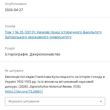
Опубліковано
2026-04-27
Номер
Том 1 № 35 (2013): Наукові праці історичного факультету
Запорізького державного університету
Розділ
Історіографія. Джерелознавство
Як цитувати
Еволюція поглядів Станіслава Кульчицького на історію голоду в
Україні 1932-1933 рр. та їх вплив на вітчизняний науковий
дискурс. (2026).
Zaporizhzhia Historical Review
,
1
(35).
https://doi.org/10.26661/
Формати цитування