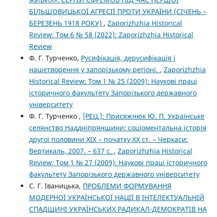
БІЛЬШОВИЦЬКОЇ АГРЕСІЇ ПРОТИ УКРАЇНИ (СІЧЕНЬ –
БЕРЕЗЕНЬ 1918 РОКУ)
,
Zaporizhzhia Historical
Review: Том 6 № 58 (2022): Zaporizhzhia Historical
Review
Ф. Г. Турченко,
Русифікація, дерусифікація і
націєтворення у запорізькому регіоні.
,
Zaporizhzhia
Historical Review: Том 1 № 25 (2009): Наукові праці
історичного факультету Запорізького державного
університету
Ф. Г. Турченко ,
[РЕЦ.]: Присяжнюк Ю. П. Українське
селянство Наддніпрянщини: соціоментальна історія
другої половини XIX – початку ХХ ст. – Черкаси:
Вертикаль, 2007. – 637 с.
,
Zaporizhzhia Historical
Review: Том 1 № 27 (2009): Наукові праці історичного
факультету Запорізького державного університету
С. Г. Іваницька,
ПРОБЛЕМИ ФОРМУВАННЯ
МОДЕРНОЇ УКРАЇНСЬКОЇ НАЦІЇ В ІНТЕЛЕКТУАЛЬНІЙ
СПАДЩИНІ УКРАЇНСЬКИХ РАДИКАЛ-ДЕМОКРАТІВ НА