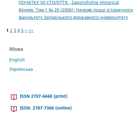
ПОЧАТКУ ХХ СТОЛІТТЯ
,
Zaporizhzhia Historical
Review: Том 1 № 20 (2006): Наукові праці історичного
факультету Запорізького державного університету
1
2
3
4
5
>
>>
Мова
English
Українська
ISSN 2707-6660 (print)
ISSN: 2707-7306 (online)