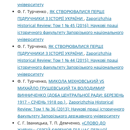
університету
Ф. Г. Турченко ,
ЯК СТВОРЮВАЛИСЯ ПЕРШІ
ПІДРУЧНИКИ З ІСТОРІЇ УКРАЇНИ
,
Zaporizhzhia
Historical Review: Том 1 № 45 (2016): Наукові праці
історичного факультету Запорізького національного
університету
Ф. Г. Турченко,
ЯК СТВОРЮВАЛИСЯ ПЕРШІ
ПІДРУЧНИКИ З ІСТОРІЇ УКРАЇНИ
,
Zaporizhzhia
Historical Review: Том 1 № 44 (2015): Наукові праці
історичного факультету Запорізького національного
університету
Ф. Г. Турченко,
МИКОЛА МІХНОВСЬКИЙ VS
МИХАЙЛО ГРУШЕВСЬКИЙ ТА ВОЛОДИМИР
ВИННИЧЕНКО (ДОБА ЦЕНТРАЛЬНОЇ РАДИ: БЕРЕЗЕНЬ
1917 – СІЧЕНЬ 1918 рр.)
,
Zaporizhzhia Historical
Review: Том 1 № 36 (2013): Наукові праці історичного
факультету Запорізького державного університету
С. Г. Іваницька, Т. П. Демченко,
«СЛОВО ДО
ЖИВИХ»: СЕРГІЙ ЄФРЕМОВ ПІД ЧАС ПЕРШОЇ