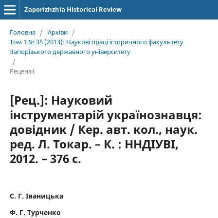
Zaporizhzhia Historical Review
Головна
/
Архіви
/
Том 1 № 35 (2013): Наукові праці історичного факультету
Запорізького державного університету
/
Рецензії
[Рец.]: Науковий
інструментарій українознавця:
довідник / Кер. авт. кол., наук.
ред. Л. Токар. – К. : ННДІУВІ,
2012. – 376 с.
С. Г. Іваницька
Ф. Г. Турченко