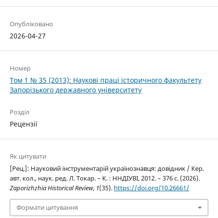
Опубліковано
2026-04-27
Номер
Том 1 № 35 (2013): Наукові праці історичного факультету
Запорізького державного університету
Розділ
Рецензії
Як цитувати
[Рец.]: Науковий інструментарій українознавця: довідник / Кер.
авт. кол., наук. ред. Л. Токар. – К. : ННДІУВІ, 2012. – 376 с. (2026).
Zaporizhzhia Historical Review
,
1
(35).
https://doi.org/10.26661/
Формати цитування