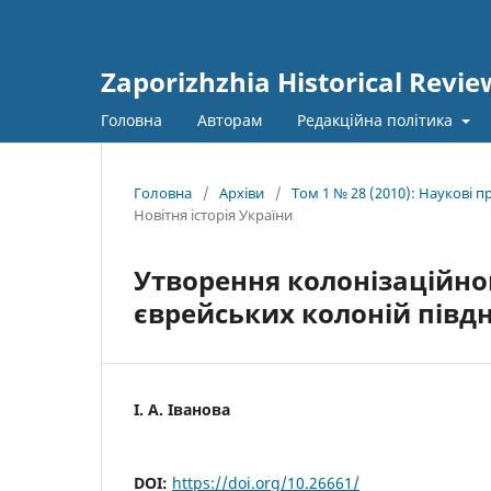
Zaporizhzhia Historical Revie
Головна
Авторам
Редакційна політика
Головна
/
Архіви
/
Том 1 № 28 (2010): Наукові 
Новітня історія України
Утворення колонізаційн
єврейських колоній півдня 
І. А. Іванова
DOI:
https://doi.org/10.26661/