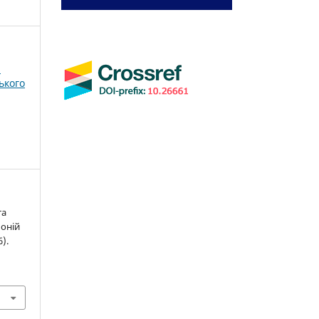
і
ького
та
оній
6).