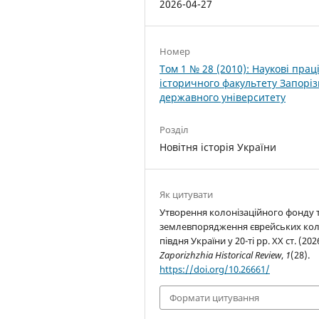
2026-04-27
Номер
Том 1 № 28 (2010): Наукові прац
історичного факультету Запоріз
державного університету
Розділ
Новітня історія України
Як цитувати
Утворення колонізаційного фонду 
землевпорядження єврейських кол
півдня України у 20-ті рр. ХХ ст. (202
Zaporizhzhia Historical Review
,
1
(28).
https://doi.org/10.26661/
Формати цитування