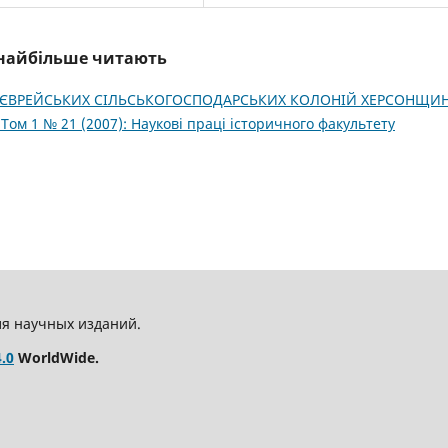
і найбільше читають
ЄВРЕЙСЬКИХ СІЛЬСЬКОГОСПОДАРСЬКИХ КОЛОНІЙ ХЕРСОНЩИ
: Том 1 № 21 (2007): Наукові праці історичного факультету
ля научных изданий.
.0
WorldWide.