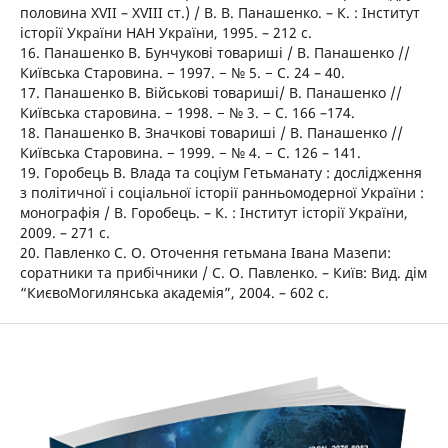
половина ХVІІ – ХVІІІ ст.) / В. В. Панашенко. – К. : Інститут
історії України НАН України, 1995. – 212 с.
16. Панашенко В. Бунчукові товариші / В. Панашенко //
Київська Старовина. − 1997. − № 5. − С. 24 – 40.
17. Панашенко В. Військові товариші/ В. Панашенко //
Київська старовина. − 1998. − № 3. − С. 166 –174.
18. Панашенко В. Значкові товариші / В. Панашенко //
Київська Старовина. − 1999. − № 4. − С. 126 – 141.
19. Горобець В. Влада та соціум Гетьманату : дослідження
з політичної і соціальної історії ранньомодерної України :
монографія / В. Горобець. – К. : Інститут історії України,
2009. – 271 с.
20. Павленко С. О. Оточення гетьмана Івана Мазепи:
соратники та прибічники / С. О. Павленко. – Київ: Вид. дім
“КиєвоМогилянська академія”, 2004. – 602 с.