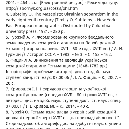
2001. – 464 с.: іл. [Електронний ресурс] - Режим доступу:
http://izbornyk.org.ua/coss3/ohl.htm
4. Subtelny O. The Mazepists: Ukrainian separatism in the
early eighteenth century [Text] / O. Subtelny. - New York :
East European monographs : Distributed by Columbia
university press, 1981. - 280 p.
5. Гуржий А. И. Формирование крупного феодального
землевладения козацкой старшины на Левобережной
Украине (вторая половина XVII – 60-е годы XVIII вв.) / А. И.
Гуржий // История СССР. – 1983. – № 3. – С. 153 – 162.
6. Фицик Л.А. Виникнення та еволюція української
козацької старшини Гетьманщини (1648–1782 рр.).
Історіографія проблеми: автореф. дис. на здоб. наук.
ступеня канд. іст. наук: 07.00.06 / Л. А. Фицик. – К., 2007. –
20 с.
7. Кривошея І. І. Неурядова старшина української
козацької держави (серединаXVII – 80-ті роки XVIII ст.) :
автореф. дис. на здоб. наук. ступеня докт. іст. наук : спец.
07.00.01 / І. І. Кривошея. – К., 2014. – 40 с.
8. Гуржій О. Гетьманська влада в українській козацькій
державі першої чверті XVIII ст. (на прикладі діяльності І.
Скоропадського): автореф. дис. на здобуття наук. ступеня