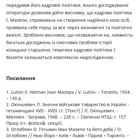
передумов його кадрової політики. Аналіз досліджуваної
літератури дозволив дійти висновку, що кадрова політика
І. Мазепи, спрямована на створення надійного кола осіб,
проявила себе перш за все через економічні та політичні
важелі. Зроблено висновок, що незважаючи на, наявність
багатьох досліджень із ключових проблем історії
козацької старшини, тематика кадрової політики І.
Мазепи залишається комплексно недослідженою.
Посилання
1. Lutsiv V. Hetman Ivan Mazepa / V. Lutsiv. – Toronto, 1954.
– 130 p.
2. Окіншевич Л. Значне військове товариство в Україні -
гетьманщині XVII - XVIII ст. [Текст] / Л. Окіншевич. -
Мюнхен : Заграва, 1948. − 230 с. − (Записки НТШ; т. 157.
Праці іст.-філософ. секції).
3. Оглоблин О. Гетьман Іван Мазепа та його доба / О.
Оглоблин // Нью-Йорк • Київ • Львів • Париж • Торонто. –