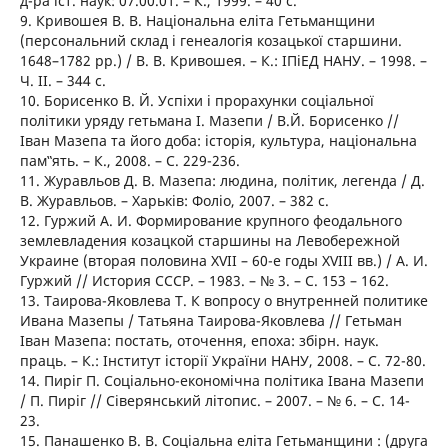
д-ра іст. наук: 07.00.01. – К., 1999. – 40 с.
9. Кривошея В. В. Національна еліта Гетьманщини
(персональний склад і генеалогія козацької старшини.
1648–1782 рр.) / В. В. Кривошея. – К.: ІПіЕД НАНУ. – 1998. –
Ч. ІІ. – 344 с.
10. Борисенко В. Й. Успіхи і прорахунки соціальної
політики уряду гетьмана І. Мазепи / В.Й. Борисенко //
Іван Мазепа та його доба: історія, культура, національна
пам‟ять. – К., 2008. – С. 229-236.
11. Журавльов Д. В. Мазепа: людина, політик, легенда / Д.
В. Журавльов. – Харьків: Фоліо, 2007. – 382 с.
12. Гуржий А. И. Формирование крупного феодального
землевладения козацкой старшины на Левобережной
Украине (вторая половина XVII – 60-е годы XVIII вв.) / А. И.
Гуржий // История СССР. – 1983. – № 3. – С. 153 – 162.
13. Таирова-Яковлева Т. К вопросу о внутренней политике
Ивана Мазепы / Татьяна Таирова-Яковлева // Гетьман
Іван Мазепа: постать, оточення, епоха: збірн. наук.
праць. – К.: Інститут історії України НАНУ, 2008. – С. 72-80.
14. Пиріг П. Соціально-економічна політика Івана Мазепи
/ П. Пиріг // Сіверянський літопис. – 2007. – № 6. – С. 14-
23.
15. Панашенко В. В. Соціальна еліта Гетьманщини : (друга