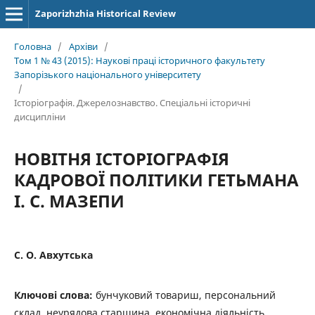
Zaporizhzhia Historical Review
Головна
/
Архіви
/
Том 1 № 43 (2015): Наукові праці історичного факультету
Запорізького національного університету
/
Історіографія. Джерелознавство. Спеціальні історичні
дисципліни
НОВІТНЯ ІСТОРІОГРАФІЯ
КАДРОВОЇ ПОЛІТИКИ ГЕТЬМАНА
І. С. МАЗЕПИ
С. О. Авхутська
Ключові слова:
бунчуковий товариш, персональний
склад, неурядова старшина, економічна діяльність,