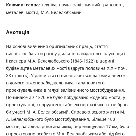
Ключові слова:
техніка, наука, залізничний транспорт,
металеві мости, М.А. Белелюбський
Анотація
На основі вивчення оригінальних праць, стаття
висвітлює багатогранну діяльність видатного науковця і
інженера М.А. Белелюбського (1845-1922) в царині
будівництва металевих мостів (друга половина ХІХ – поч.
ХХ століть). У даній статті висвітлюється вагомий внесок
відомого інженерабудівельника, талановитого
проектувальника в галузі залізничного мостобудування.
Починаючи з 1870 не було побудовано жодного моста, у
проектуванні, спорудженні або експертизі якого, не брав
би участі М. А. Белелюбський. Справою всього життя М.
А. Белелюбського було мостобудування. Більше 100
мостів, загальна довжина яких, перевищувала 17 км, було
спроектовано особисто М.А. Белелюбським або під його