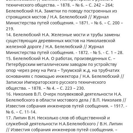
технического общества. – 1878. – № 6. – С. 242 – 264;
Белелюбский Н.А. Заметки по поводу построенных из
строящихся мостов / Н.А. Белелюбский // Журнал
Министерства путей сообщения. – 1871. – № 6. – С. 200 –
219.
14. Белелюбский Н.А. Железные мости и трубы замены
существующих деревянных мостов на Николаевской
железной дороге / Н.А. Белелюбский // Журнал
Министерства путей сообщения. - 1872. - № 5. - С. 1 – 28.
15. Белелюбский Н.А. О работах, произведенных С. –
Петербурским металлическим заводом по устройству
опор через реку на Рига – Тукумской ж.д. на трубчатих
основаниях с помощью инжектора / Н.А. Белелюбский //
Записки Императорского русского технического
общества. – 1878. – № 4. – С. 223 – 230.
16. Николаев В.П. Очерк полувековой деятельности Н.А.
Белелюбского в области мостового дела / В.П. Николаев //
Известия собрания инженеров путей сообщения. – 1917. -
№ 6. – С. 11-14.
17. Липин В.Н. Несколько слов об общественной и
служебной деятельности Н.А.Белелюбского / В.Н. Липин
// Известия собрания инженеров путей сообщения. –