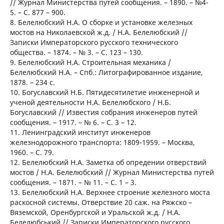
// Журнал Министерства путей сообщения. – 1890. – №4-
5. – С. 877 – 900.
8. Белелюбский Н.А. О сборке и установке железных
мостов на Николаевской ж.д. / Н.А. Белелюбский //
Записки Императорского русского технического
общества. – 1874. – № 3. – С. 123 – 130.
9. Белелюбский Н.А. Строительная механика /
Белелюбский Н.А. – Спб.: Литографированное издание,
1878. – 234 с.
10. Богуславский Н.Б. Пятидесятилетие инженерной и
ученой деятельности Н.А. Белелюбского / Н.Б.
Богуславский // Известия собрания инженеров путей
сообщения. – 1917. – № 6. – С. 3 – 12.
11. Ленинградский институт инженеров
железнодорожного транспорта: 1809-1959. – Москва,
1960. – С. 79.
12. Белелюбский Н.А. Заметка об опредении отверствий
мостов / Н.А. Белелюбский // Журнал Министерства путей
сообщения. – 1871. – № 11. – С. 1 – 3.
13. Белелюбский Н.А. Верхнее строение железного моста
раскосной системы. Отверствие 20 саж. на Ряжско –
Вяземской, Оренбургской и Уральской ж.д. / Н.А.
Белелюбський // Записки Императорского русского