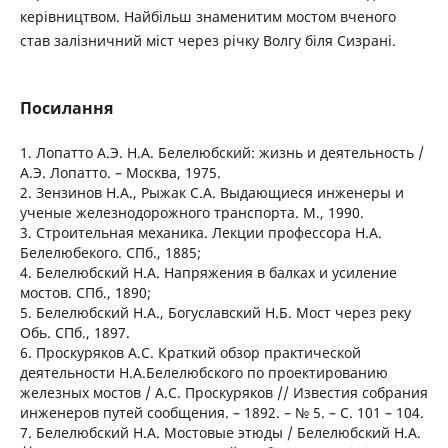
керівництвом. Найбільш знаменитим мостом вченого
став залізничний міст через річку Волгу біля Сизрані.
Посилання
1. Лопатто А.Э. Н.А. Белелюбский: жизнь и деятельность /
А.Э. Лопатто. – Москва, 1975.
2. Зензинов Н.А., Рыжак С.А. Выдающиеся инженеры и
ученые железнодорожного транспорта. М., 1990.
3. Строительная механика. Лекции профессора Н.А.
Белелюбекого. СПб., 1885;
4. Белелюбский Н.А. Напряжения в балках и усиление
мостов. СПб., 1890;
5. Белелюбский Н.А., Богуславский Н.Б. Мост через реку
Обь. СПб., 1897.
6. Проскуряков А.С. Краткий обзор практической
деятельности Н.А.Белелюбского по проектированию
железных мостов / А.С. Проскуряков // Известия собрания
инженеров путей сообщения. – 1892. – № 5. – С. 101 – 104.
7. Белелюбский Н.А. Мостовые этюды / Белелюбский Н.А.