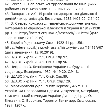
42. Геккель Г. Попівська контрреволюція по німецьких
районах СРСР. Безвірник. 1932. №21-22. С.7-10.
43. Панкратьєв А.С. 15 років антирадянської діяльності
релігійних організацій. Безвірник. 1932. №21-22. С.14-20.
44. В. Хітерер Конфіскація єврейських документальних
матеріалів та єврейської власності в Україні в 1919–1930
рр. URL: http://lostart.org.ua/ua/research/688.html (дата
звернення: 12.10.2019).
45. Євреї в Радянському Союзі 1922-41 рр. URL:
https://eleven.co.il/jews-of-russia/history-in-ussr/15416/#07
(дата звернення: 13.10.2019).
46. ЦДАВО України. Ф.1. Оп.9. Спр.92.
47. ЦДАВО України. Ф.1. Оп.9. Спр.96.
48. Чефранов О. Безвірники України на будуванні
соціалізму. Безвірник. 1932. № 19-20. С.9-18.
49. ЦДАВО України. Ф.1. Оп.9. Спр.89.
50. ЦДАВО України. Ф. 1. Оп.8. Спр.129.
51. Мартирологія українських Церков: у 4-х т. Т. 1.
Українська Православна Церква. Документи, матеріали,
християнський самвидав України / упоряд. і ред. О.
Зінкевич, О. Воронин. Торонто; Балтимор: Смолоскип.
1987. 1207 с.