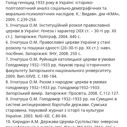
Голод-геноцид 1933 року в Україні: історико-
політологічний аналіз соціально-демографічних та
морально-психологічних наслідків. К.: Видавн. дім «КМА»,
2009. С.239-254.
5. Ігнатуша О.М. Інституційний розкол православної
церкви в Україні: ґенеза і характер (XIX ст. – 30-ті рр. XX
ст.). Запоріжжя: Поліграф, 2004. 440 с.
6. Ігнатуша О.М. Православні церкви України у стані
розколу та пошуках єдності (20–30-ті рр. XX ст.): навч.
посібник. Запоріжжя: ЗНУ, 2008. 250 с.
7. Ігнатуша О.М. Руйнація католицької церкви в умовах
Голодомору 1932–1933 рр. Наукові праці історичного
факультету Запорізького національного університету.
2009. Вип.XXVII. С.180-184.
8. Ігнатуша О.М. Разом з народом: церква в умовах
голодомору 1932–1933 рр. Голодомор1932–1933:
Запорізький вимір. Запоріжжя: Просвіта, 2008. С.112-127.
9. Ігнатуша О.М. Голодомор 1932–1933 рр. на Сумщині в
системі антицерковної боротьби держави. Сумська
старовина. Науковий журнал з історії та культури
України. 2003. №ХІ–ХІІ. С.80-84.
10. Киридон А.М. Держава-Церква-Суспільство: інверсна