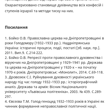
Охарактеризовано становище духівництва всіх конфесій і
ступенів ієрархії та методи тиску на них.
Посилання
1. Бойко О.В. Православна церква на Дніпропетровщині в
роки Голодомору (1932–1933 рр.). Наддніпрянська
Україна: історичні процеси, події, постаті:[зб. наук. пр.].
2011. Вип.9. С.214-222.
2. Бойко О.В. Репресії проти православного духовенства і
віруючих на Дніпропетровщині у 1929–1941 рр. Держава
та церква на Дніпропетровщині у 1920-х – на початку
1970-х років. Дніпропетровськ: «Монолит», 2014. С.69-118.
3. Дровозюк С.І. Руйнування духовності українського
народу під час голоду 1932–1933 рр.: історіографічний
аналіз. Держава та армія: Вісник Національного
університету «Львівська політехніка». 2003. № 439. С.289-
297.
4. Євсєєва Т.М. Голод-геноцид 1932–1933 років в Україні як
чинник формування неправославної політичної нації.