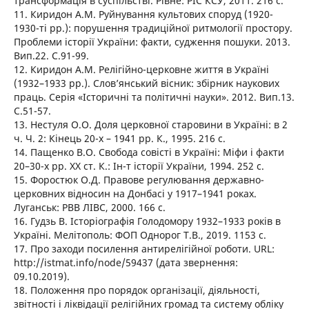
трансформація в суспільстві. Рівне: РІС КСУ, 2011. 216 с.
11. Киридон А.М. Руйнування культових споруд (1920-
1930-ті рр.): порушення традиційної ритмології простору.
Проблеми історії України: факти, судження пошуки. 2013.
Вип.22. С.91-99.
12. Киридон А.М. Релігійно-церковне життя в Україні
(1932–1933 рр.). Слов’янський вісник: збірник наукових
праць. Серія «Історичні та політичні науки». 2012. Вип.13.
С.51-57.
13. Нестуля О.О. Доля церковної старовини в Україні: в 2
ч. Ч. 2: Кінець 20-х – 1941 рр. К., 1995. 216 с.
14. Пащенко В.О. Свобода совісті в Україні: Міфи і факти
20–30-х рр. ХХ ст. К.: Ін-т історії України, 1994. 252 c.
15. Форостюк О.Д. Правове регулювання державно-
церковних відносин на Донбасі у 1917–1941 роках.
Луганськ: РВВ ЛІВС, 2000. 166 с.
16. Гудзь В. Історіографія Голодомору 1932–1933 років в
Україні. Мелітополь: ФОП Однорог Т.В., 2019. 1153 с.
17. Про заходи посилення антирелігійної роботи. URL:
http://istmat.info/node/59437 (дата звернення:
09.10.2019).
18. Положення про порядок організації, діяльності,
звітності і ліквідації релігійних громад та систему обліку