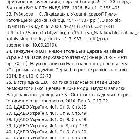
причини інструментарій, перебіг (кінець 20-х – 30-ті рр.).
З архівів ВУЧК-ГПУ-НКВД-КГБ. 1996. Вип.1. С.388-405.
33. Рубльова Н.С. Ліквідація в Україні ієрархії Римо-
католицької церкви (кінець 1917–1937 рр. ). З архівів
ВУЧКГПУ-НКВД-КГБ. 2000. № 2/4 (13/15). С.311-331
URL:http://shron1.chtyvo.org.ua/Rublova_Nataliia/Likvidatsiia_v
katolytskoi_ tserkvy_kinets_19171937_rr.pdf (дата
звернення: 10.09.2019).
34. Ганзуленко В.П. Римо-католицька церква на Півдні
України за часів державного атеїзму (кінець 20-х – 30-ті
рр. ХХ ст.). Наукові записки Національного університету
«Острозька академія». Серія: Історичне релігієзнавство.
2014. Вип.10. С.62-73.
35. Бистрицька Е.В. Політика радянської влади щодо
римо-католицької церкви в 20-30-х рр. Наукові записки
Національного університету «Острозька академія». Серія:
Історичне релігієзнавство. 2010. Вип.3. С.17-32.
36. ЦДАВО України. Ф.1. Оп.9. Спр.85
37. ЦДАВО України. Ф.1. Оп.9. Спр.49.
38. ЦДАВО України. Ф.1. Оп.9. Спр.48.
39. ЦДАВО України. Ф.1, оп.8, спр.128.
40. ЦДАВО України. Ф.1. Оп.9. Спр.50.
41. ЦДАВО України. Ф.1. Оп.9. Спр.14.