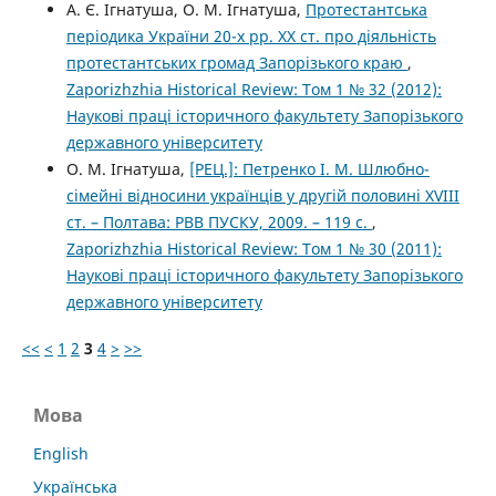
А. Є. Ігнатуша, О. М. Ігнатуша,
Протестантська
періодика України 20-х рр. ХХ ст. про діяльність
протестантських громад Запорізького краю
,
Zaporizhzhia Historical Review: Том 1 № 32 (2012):
Наукові праці історичного факультету Запорізького
державного університету
О. М. Ігнатуша,
[РЕЦ.]: Петренко І. М. Шлюбно-
сімейні відносини українців у другій половині XVIII
ст. – Полтава: РВВ ПУСКУ, 2009. – 119 с.
,
Zaporizhzhia Historical Review: Том 1 № 30 (2011):
Наукові праці історичного факультету Запорізького
державного університету
<<
<
1
2
3
4
>
>>
Мова
English
Українська