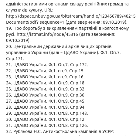
адміністративними органами складу релігійних громад та
служників культу. URL:
http://dspace.nbuv.gov.ua/bitstream/handle/123456789/40215
Document9pdf? sequence=1 (дата звернення: 09.10.2019).
19. Про боротьбу з викривленням партлінії в колгоспному
русі. http://istmat.info/node/45316 (дата звернення:
09.10.2019).
20. Центральний державний архів вищих органів
управління України (далі – ЦДАВО України). Ф.1. Оп.7.
Спр.171.
21. ЦДАВО України. Ф.1. Оп.7. Спр.172.
22. ЦДАВО України. Ф.1. оп.9. Спр.15.
23. ЦДАВО України. Ф.1. оп.9. Спр.16.
24. ЦДАВО України. Ф.1. Оп.9. Спр.18.
25. ЦДАВО України. Ф.1. Оп.9. Спр.32.
26. ЦДАВО України. Ф.1. Оп.9. Спр.36.
27. ЦДАВО України. Ф.1. Оп.9. Спр.45.
28. ЦДАВО України. Ф.1. Оп.9. Спр.94.
29. ЦДАВО України. Ф.1. Оп.8. Спр.148.
30. ЦДАВО України. Ф.1. Оп.9. Спр.12.
31. ЦДАВО України. Ф.1. Оп.8. Спр.126.
32. Рубльова Н.С. Антикостьольна кампанія в УСРР: