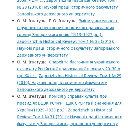
2009. – 274 с.
,
Zaporizhzhia Historical Review: Том 1
№ 28 (2010): Наукові праці історичного факультету
Запорізького державного університету
О. М. Ігнатуша, Г. О. Ігнатуша,
Зміни у чисельності
віруючих та церковних практиках православних
громад Запорізького краю (1913–1927 рр.)
,
Zaporizhzhia Historical Review: Том 1 № 35 (2013):
Наукові праці історичного факультету Запорізького
державного університету
О. М. Ігнатуша,
Єпархії та благочиння українського
екзархату Російської православної церкви у 20–30-х
рр. ХХ ст.
,
Zaporizhzhia Historical Review: Том 1 № 29
(2010): Наукові праці історичного факультету
Запорізького державного університету
О. М. Ігнатуша,
Комісія у справах культів при
президіях ВЦВК РСФРР і ЦВК СРСР та її значення для
України (1929–1938 рр.)
,
Zaporizhzhia Historical
Review: Том 1 № 31 (2011): Наукові праці історичного
факультету Запорізького державного університету