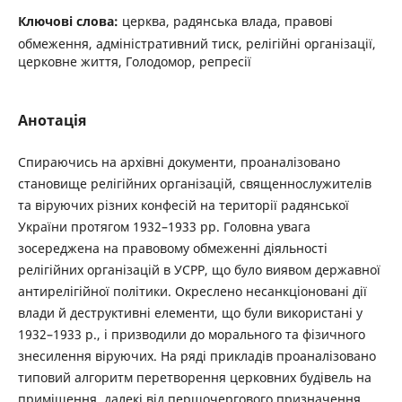
Ключові слова:
церква, радянська влада, правові
обмеження, адміністративний тиск, релігійні організації,
церковне життя, Голодомор, репресії
Анотація
Спираючись на архівні документи, проаналізовано
становище релігійних організацій, священнослужителів
та віруючих різних конфесій на території радянської
України протягом 1932–1933 рр. Головна увага
зосереджена на правовому обмеженні діяльності
релігійних організацій в УСРР, що було виявом державної
антирелігійної політики. Окреслено несанкціоновані дії
влади й деструктивні елементи, що були використані у
1932–1933 р., і призводили до морального та фізичного
знесилення віруючих. На ряді прикладів проаналізовано
типовий алгоритм перетворення церковних будівель на
приміщення, далекі від першочергового призначення.