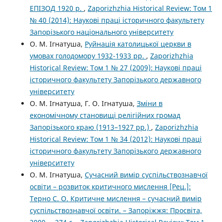
ЕПІЗОД 1920 р.
,
Zaporizhzhia Historical Review: Том 1
№ 40 (2014): Наукові праці історичного факультету
Запорізького національного університету
О. М. Ігнатуша,
Руйнація католицької церкви в
умовах голодомору 1932-1933 рр.
,
Zaporizhzhia
Historical Review: Том 1 № 27 (2009): Наукові праці
історичного факультету Запорізького державного
університету
О. М. Ігнатуша, Г. О. Ігнатуша,
Зміни в
економічному становищі релігійних громад
Запорізького краю (1913–1927 рр.)
,
Zaporizhzhia
Historical Review: Том 1 № 34 (2012): Наукові праці
історичного факультету Запорізького державного
університету
О. М. Ігнатуша,
Сучасний вимір суспільствознавчої
освіти – розвиток критичного мислення [Рец.]:
Терно С. О. Критичне мислення – сучасний вимір
суспільствознавчої освіти. – Запоріжжя: Просвіта,