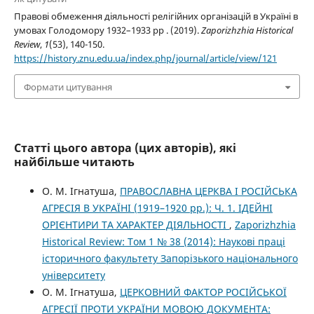
Правові обмеження діяльності релігійних організацій в Україні в
умовах Голодомору 1932–1933 рр . (2019).
Zaporizhzhia Historical
Review
,
1
(53), 140-150.
https://history.znu.edu.ua/index.php/journal/article/view/121
Формати цитування
Статті цього автора (цих авторів), які
найбільше читають
О. М. Ігнатуша,
ПРАВОСЛАВНА ЦЕРКВА І РОСІЙСЬКА
АГРЕСІЯ В УКРАЇНІ (1919–1920 рр.): Ч. 1. ІДЕЙНІ
ОРІЄНТИРИ ТА ХАРАКТЕР ДІЯЛЬНОСТІ
,
Zaporizhzhia
Historical Review: Том 1 № 38 (2014): Наукові праці
історичного факультету Запорізького національного
університету
О. М. Ігнатуша,
ЦЕРКОВНИЙ ФАКТОР РОСІЙСЬКОЇ
АГРЕСІЇ ПРОТИ УКРАЇНИ МОВОЮ ДОКУМЕНТА: