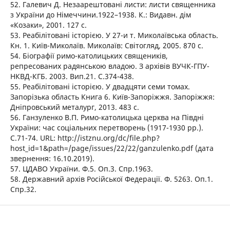
52. Галевич Д. Незаарештовані листи: листи священника
з України до Німеччини.1922–1938. К.: Видавн. дім
«Козаки», 2001. 127 с.
53. Реабілітовані історією. У 27-и т. Миколаївська область.
Кн. 1. Київ-Миколаїв. Миколаїв: Світогляд, 2005. 870 с.
54. Біографії римо-католицьких священиків,
репресованих радянською владою. З архівів ВУЧК-ГПУ-
НКВД-КГБ. 2003. Вип.21. С.374-438.
55. Реабілітовані історією. У двадцяти семи томах.
Запорізька область Книга 6. Київ-Запоріжжя. Запоріжжя:
Дніпровський металург, 2013. 483 с.
56. Ганзуленко В.П. Римо-католицька церква на Півдні
України: час соціальних перетворень (1917-1930 рр.).
С.71-74. URL: http://istznu.org/dc/file.php?
host_id=1&path=/page/issues/22/22/ganzulenko.pdf (дата
звернення: 16.10.2019).
57. ЦДАВО України. Ф.5. Оп.3. Спр.1963.
58. Державний архів Російської Федерації. Ф. 5263. Оп.1.
Спр.32.