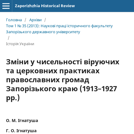
Zaporizhzhia Historical Review
Головна
/
Архіви
/
Том 1 № 35 (2013): Наукові праці історичного факультету
Запорізького державного університету
/
Історія України
Зміни у чисельності віруючих
та церковних практиках
православних громад
Запорізького краю (1913–1927
рр.)
О. М. Ігнатуша
Г. О. Ігнатуша