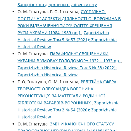
Запорізького державного університету
О. М. Ігнатуша, Г. О. Ігнатуша,
СУСПІЛЬНО-
ПОЛІТИЧНІ АСПЕКТИ ДІЯЛЬНОСТІ О. ВОРОНИНА В
РОКИ ВІДЗНАЧЕННЯ ТИСЯЧОЛІТТЯ ХРЕЩЕННЯ
РУСИ-УКРАЇНИ (1984–1989 рр.)
,
Zaporizhzhia
Historical Review: Том 5 № 57 (2021): Zaporizhzhia
Historical Review
О. М. Ігнатуша,
ПАРАФІЯЛЬНІ СВЯЩЕННИКИ
УКРАЇНИ В УМОВАХ ГОЛОДОМОРУ 1932 – 1933 рр.
,
Zaporizhzhia Historical Review: Том 6 № 58 (2022):
Zaporizhzhia Historical Review
Г. О. Ігнатуша, О. М. Ігнатуша,
РЕЛІГІЙНА СФЕРА
ТВОРЧОСТІ ОЛЕКСАНДРА ВОРОНИНА :
РЕКОНСТРУКЦІЯ ЗА МАТЕРІАЛИ РОДИННОЇ
БІБЛІОТЕКИ ВАРАВВІВ-ВОРОНИНИХ
,
Zaporizhzhia
Historical Review: Том 2 № 54 (2020): Zaporizhzhia
Historical Review
О. М. Ігнатуша,
ЗМІНИ КАНОНІЧНОГО СТАТУСУ
ПРАВОСЛАВНОЇ ЦЕРКВИ В УКРАЇНІ (1918ñ1930-ті