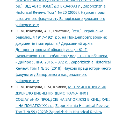
рр.): ВІД АВТОНОМІЇ ДО ЕКЗАРХАТУ
,
Zaporizhzhia
Historical Review: Том 1 № 20 (2006): Наукові праці
історичного факультету Запорізького державного
університету
О. М. Ігнатуша, А. Є. Ігнатуша,
[Рец.]: Українська
революція 1917–1921 рр. на Придніпров’ї: збірник
документів і матеріалів / Державний архів
Дніпропетровської області; уклад.: Ю. Г.
Пахоменков, Н.Л. Юзбашева ; ред. Н. Л. Юзбашева.
– Дніпро : ЛІРА, 2016. – 372 с.
,
Zaporizhzhia Historical
Review: Том 1 № 50 (2018): Наукові праці історичного
факультету Запорізького національного
університету
О. М. Ігнатуша, І. М. Кривко,
МЕТРИЧНІ КНИГИ ЯК
ДЖЕРЕЛО ВИВЧЕННЯ ДЕМОГРАФІЧНИХ І
СОЦІАЛЬНИХ ПРОЦЕСІВ НА ЗАПОРІЖЖІ В КІНЦІ ХVІІІ
– НА ПОЧАТКУ ХХ ст.
,
Zaporizhzhia Historical Review:
Том 7 № 59 (2023): Zaporizhzhia Historical Review