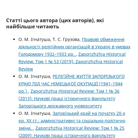
Статті цього автора (цих авторів), які
найбільше читають
О. М. Ігнатуша, Т. С. Грузова,
Правові обмеження
діяльності релігійних організацій в Україні в умовах
Голодомору 1932–1933 рр.
,
Zaporizhzhia Historical
Review: Том 1 № 53 (2019): Zaporizhzhia Historical
Review
О. М. Ігнатуша,
РЕЛІГІЙНЕ ЖИТТЯ ЗАПОРІЗЬКОГО
КРАЮ ПІД ЧАС НІМЕЦЬКОЇ ОКУПАЦІЇ (1941–1944
рр.)
,
Zaporizhzhia Historical Review: Том 1 № 36
(2013): Наукові праці історичного факультету
Запорізького державного університету
О. М. Ігнатуша,
Запорізький край на початку 20-х
рр. ХХ ст.: адміністративні та соціально-політичні
зміни.
,
Zaporizhzhia Historical Review: Том 1 № 25
(2009): Наукові праці історичного факультету