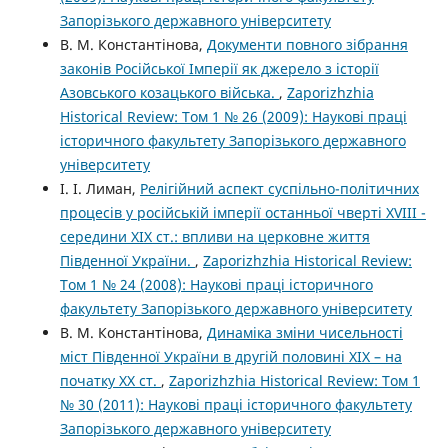
Запорізького державного університету
В. М. Константінова,
Документи повного зібрання
законів Російської Iмперії як джерело з історії
Азовського козацького війська.
,
Zaporizhzhia
Historical Review: Том 1 № 26 (2009): Наукові праці
історичного факультету Запорізького державного
університету
І. І. Лиман,
Релігійний аспект суспільно-політичних
процесів у російській імперії останньої чверті XVIII -
середини XIX ст.: впливи на церковне життя
Південної України.
,
Zaporizhzhia Historical Review:
Том 1 № 24 (2008): Наукові праці історичного
факультету Запорізького державного університету
В. М. Константінова,
Динаміка зміни чисельності
міст Південної України в другій половині ХІХ – на
початку ХХ ст.
,
Zaporizhzhia Historical Review: Том 1
№ 30 (2011): Наукові праці історичного факультету
Запорізького державного університету