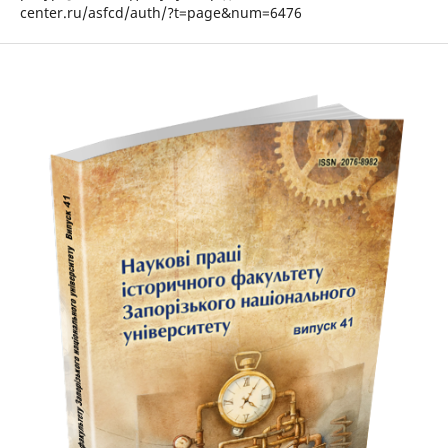
center.ru/asfcd/auth/?t=page&num=6476