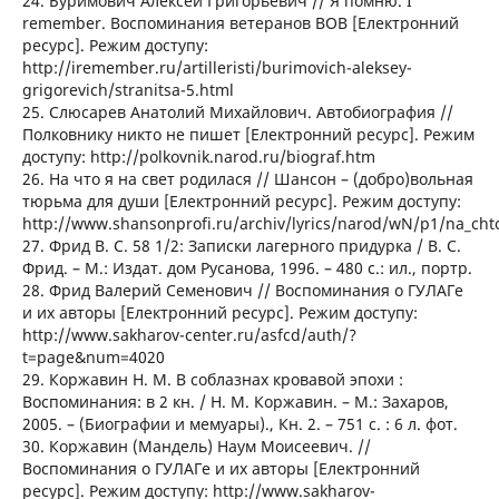
24. Буримович Алексей Григорьевич // Я помню. I
remember. Воспоминания ветеранов ВОВ [Електронний
ресурс]. Режим доступу:
http://iremember.ru/artilleristi/burimovich-aleksey-
grigorevich/stranitsa-5.html
25. Слюсарев Анатолий Михайлович. Автобиография //
Полковнику никто не пишет [Електронний ресурс]. Режим
доступу: http://polkovnik.narod.ru/biograf.htm
26. На что я на свет родилася // Шансон – (добро)вольная
тюрьма для души [Електронний ресурс]. Режим доступу:
http://www.shansonprofi.ru/archiv/lyrics/narod/wN/p1/na_chto
27. Фрид В. С. 58 1/2: Записки лагерного придурка / В. С.
Фрид. – М.: Издат. дом Русанова, 1996. – 480 с.: ил., портр.
28. Фрид Валерий Семенович // Воспоминания о ГУЛАГе
и их авторы [Електронний ресурс]. Режим доступу:
http://www.sakharov-center.ru/asfcd/auth/?
t=page&num=4020
29. Коржавин Н. М. В соблазнах кровавой эпохи :
Воспоминания: в 2 кн. / Н. М. Коржавин. – М.: Захаров,
2005. – (Биографии и мемуары)., Кн. 2. – 751 с. : 6 л. фот.
30. Коржавин (Мандель) Наум Моисеевич. //
Воспоминания о ГУЛАГе и их авторы [Електронний
ресурс]. Режим доступу: http://www.sakharov-