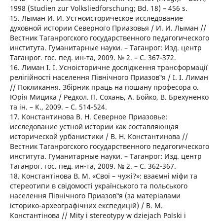
1998 (Studien zur Volksliedforschung; Bd. 18) – 456 s.
15. Лыман И. И. Устноисторическое исследование
духовной истории Северного Приазовья / И. И. Лыман //
Вестник Таганрогского государственного педагогического
института. Гуманитарные науки. – Таганрог: Изд. центр
Таганрог. гос. пед. ин-та, 2009. № 2. – С. 367-372.
16. Лиман І. І. Усноісторичне дослідження трансформації
релігійності населення Північного Приазов‟я / І. І. Лиман
// Покликання. Збірник праць на пошану професора о.
Юрія Мицика / Редкол. П. Сохань, А. Бойко, В. Брехуненко
та ін. – К., 2009. – С. 514-524.
17. Константинова В. Н. Северное Приазовье:
исследование устной истории как составляющая
исторической урбанистики / В. Н. Константинова //
Вестник Таганрогского государственного педагогического
института. Гуманитарные науки. – Таганрог: Изд. центр
Таганрог. гос. пед. ин-та, 2009. № 2. – С. 362-367.
18. Константінова В. М. «Свої – чужі?»: взаємні міфи та
стереотипи в свідомості українського та польського
населення Північного Приазов‟я (за матеріалами
історико-археографічних експедицій) / В. М.
Константінова // Mity i stereotypy w dziejach Polski i