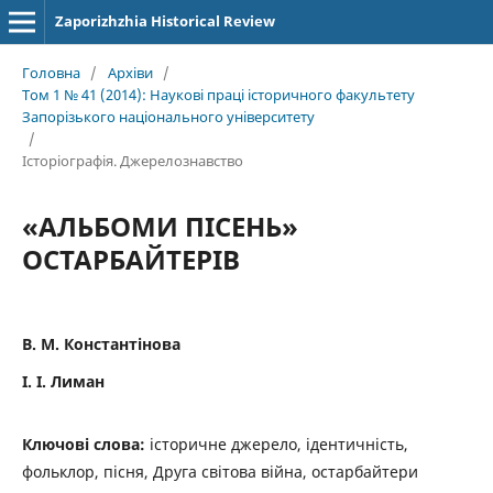
Zaporizhzhia Historical Review
Головна
/
Архіви
/
Том 1 № 41 (2014): Наукові праці історичного факультету
Запорізького національного університету
/
Історіографія. Джерелознавство
«АЛЬБОМИ ПІСЕНЬ»
ОСТАРБАЙТЕРІВ
В. М. Константінова
І. І. Лиман
Ключові слова:
історичне джерело, ідентичність,
фольклор, пісня, Друга світова війна, остарбайтери