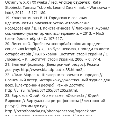
Ukrainy w XIX i XX wieku / red. Andrzej Czyżewski, Rafał
Stobiecki, Tomasz Toborek, Leonid Zaszkilniak. – Warszawa –
Łódź, 2012. – S 171-180.
19. Константинова В. Н. Городская и сельская
идентичности Приазовья: устно-исторические
исследования / В. Н. Константинова // Лабиринт. Журнал
социально-гуманитарных исследований. – 2013. – No.5
(сентябрь-октябрь) – С. 107-117.
20. Лисенко О. Проблема «остарбайтерів» як предмет
соціальної історії // «... То була неволя». Спогади та листи
остарбайтерів / НАН України. Інститут історії України / О.
Лисенко. – К.: Інститут історії України, 2006. – С. 7-14.
21. Блатной фольклор [Електронний ресурс]. Режим
доступу: http://www.blat.dp.ua/txt35.htm#2).
22. «Лили Марлен». Шлягер всех времен и народов //
Солнечный ветер. Историко-художественный журнал для
всех. [Електронний ресурс]. Режим доступу:
http://vilavi.ru/pes/071205/071205.shtml.
23. Бирюков Юрий. Кто же зажег «Огонек?» / Юрий
Бирюков // Виртуальная ретро фонотека [Електронний
ресурс]. Режим доступу:
http://retrofonoteka.ru/phono/onesong/ogonek.htm.