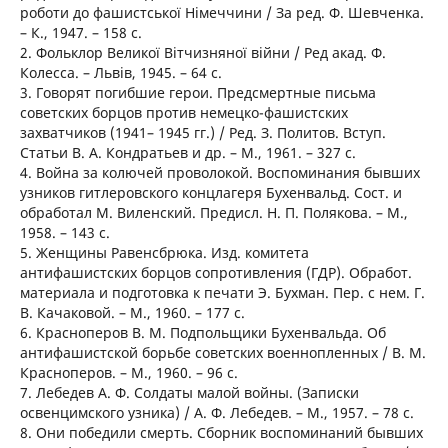
роботи до фашистської Німеччини / За ред. Ф. Шевченка.
– К., 1947. – 158 с.
2. Фольклор Великої Вітчизняної війни / Ред акад. Ф.
Колесса. – Львів, 1945. – 64 с.
3. Говорят погибшие герои. Предсмертные письма
советских борцов против немецко-фашистских
захватчиков (1941– 1945 гг.) / Ред. З. Политов. Вступ.
Статьи В. А. Кондратьев и др. – М., 1961. – 327 с.
4. Война за колючей проволокой. Воспоминания бывших
узников гитлеровского концлагеря Бухенвальд. Сост. и
обработал М. Виленский. Предисл. Н. П. Полякова. – М.,
1958. – 143 с.
5. Женщины Равенсбрюка. Изд. комитета
антифашистских борцов сопротивления (ГДР). Обработ.
материала и подготовка к печати Э. Бухман. Пер. с нем. Г.
В. Качаковой. – М., 1960. – 177 с.
6. Красноперов В. М. Подпольщики Бухенвальда. Об
антифашистской борьбе советских военнопленных / В. М.
Красноперов. – М., 1960. – 96 с.
7. Лебедев А. Ф. Солдаты малой войны. (Записки
освенцимского узника) / А. Ф. Лебедев. – М., 1957. – 78 с.
8. Они победили смерть. Сборник воспоминаний бывших