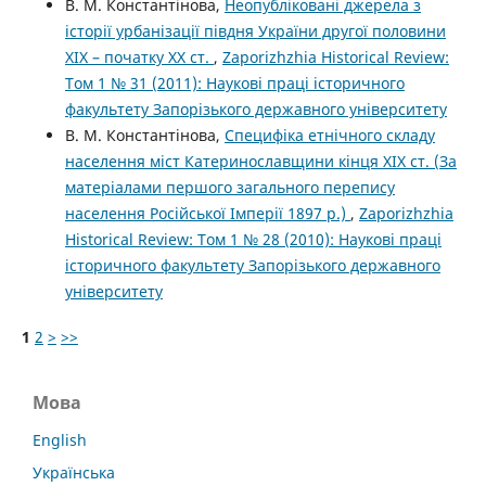
В. М. Константінова,
Неопубліковані джерела з
історії урбанізації півдня України другої половини
ХІХ – початку ХХ ст.
,
Zaporizhzhia Historical Review:
Том 1 № 31 (2011): Наукові праці історичного
факультету Запорізького державного університету
В. М. Константінова,
Специфіка етнічного складу
населення міст Катеринославщини кінця ХІХ ст. (За
матеріалами першого загального перепису
населення Російської Імперії 1897 р.)
,
Zaporizhzhia
Historical Review: Том 1 № 28 (2010): Наукові праці
історичного факультету Запорізького державного
університету
1
2
>
>>
Мова
English
Українська