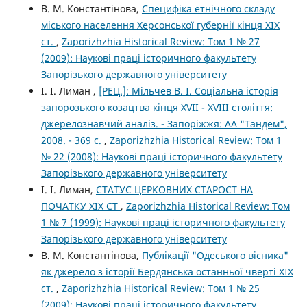
В. М. Константінова,
Специфіка етнічного складу
міського населення Херсонської губернії кінця XIX
ст.
,
Zaporizhzhia Historical Review: Том 1 № 27
(2009): Наукові праці історичного факультету
Запорізького державного університету
І. І. Лиман ,
[РЕЦ.]: Мільчев В. І. Соціальна історія
запорозького козацтва кінця XVII - XVIII століття:
джерелознавчий аналіз. - Запоріжжя: АА "Тандем",
2008. - 369 с.
,
Zaporizhzhia Historical Review: Том 1
№ 22 (2008): Наукові праці історичного факультету
Запорізького державного університету
І. І. Лиман,
СТАТУС ЦЕРКОВНИХ СТАРОСТ НА
ПОЧАТКУ XIX СТ
,
Zaporizhzhia Historical Review: Том
1 № 7 (1999): Наукові праці історичного факультету
Запорізького державного університету
В. М. Константінова,
Публікації "Одеського вісника"
як джерело з історії Бердянська останньої чверті ХІХ
ст.
,
Zaporizhzhia Historical Review: Том 1 № 25
(2009): Наукові праці історичного факультету