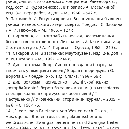
узниц фашистского женского концлагеря Равенсбрюк. /
Ред. сост. В. Кудрявчикова. Лит. запись А. Масалкиной.
Изд. 3-е, переработ. и доп. – М., 1966. – 542 с.
9. Пахомов А. И. Рисунки кровью. Воспоминания бывшего
узника гитлеровского лагеря смерти. Предисл. С. Злобина
/ А. И. Пахомов. – М., 1966. – 127 с.
10. Пирогов А. И. Этого забыть нельзя. Воспоминания
бывшего военнопленного. Лит. запись А. Ключника. Изд.
2-е, испр. и доп. / А. И. Пирогов. – Одесса, 1962. – 240 с.
11. Сахаров В. И. В застенках Маутхаузена. Изд. 2-е, доп. /
В. И. Сахаров. – М., 1962. – 214 с.
12. Див., зокрема: Ясир: Листи, оповідання і народна
творчість у німецькій неволі / Зібрав і впорядкував О.
Воропай. – Лондон: Укр. вид. Спілка, 1966 – 66 с.
13. Див., зокрема: Пастушенко Т. Будні українських
„остарбайтерів”: боротьба за виживання (на матеріалах
спогадів колишніх примусових робітників) / Т.
Пастушенко // Український історичний журнал. – 2005. –
№ 6. – С. 160-176.
14. „Fliege, mein Briefchen, von Westen nach Osten ...”:
Auszüge aus Briefen russischer, ukrainischer und
weißrussischer Zwangsarbeiterinnen und Zwangsarbeiter
1942 – 1944 / Bella E. Cistova; Kirill V. Cistov (Hrsg.). – Bern,