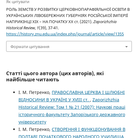
Як цитувати
РОЛЬ ЗЕМСТВ У РОЗВИТКУ ЦЕРКОВНОПАРАФІЯЛЬНОЇ ОСВІТИ В
УКРАЇНСЬКИХ ЛІВОБЕРЕЖНИХ ГУБЕРНІЯХ РОСІЙСЬКОЇ ІМПЕРІЇ
НАПРИКІНЦІ ХІХ – НА ПОЧАТКУ ХХ ст. (2021).
Zaporizhzhia
Historical Review
,
1
(39), 37-41.
https://history.znu.edu.ua/index.php/journal/article/view/1355
Формати цитування
Статті цього автора (цих авторів), які
найбільше читають
І. М. Петренко,
ПРАВОСЛАВНА ЦЕРКВА І ШЛЮБНІ
ВІДНОСИНИ В УКРАЇНІ У XVIII ст.
,
Zaporizhzhia
Historical Review: Том 1 № 21 (2007): Наукові праці
історичного факультету Запорізького державного
університету
І. М. Петренко,
СТВОРЕННЯ І ФУНКЦІОНУВАННЯ В
ПОЛТАВІ ПОЧАТКОВОГО НАРОДНОГО УЧИЛИЩА