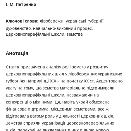
І. М. Петренко
Ключові слова:
лівобережні українські губернії,
духовенство, навчально-виховний процес,
церковнопарафіяльні школи, земства
Анотація
Стаття присвячена аналізу ролі земств у розвитку
церковнопарафіяльних шкіл у лівобережних українських
губерніях наприкінці ХІХ – на початку ХХ ст. Акцентовано
увагу на тому, що земства матеріально підтримували
церковнопарафіяльні школи, незважаючи на
конкуренцію між ними. Ця, навіть украй обмежена
фінансова підтримка, місцевими земствами, все ж
відігравала вагому роль у діяльності церковних шкіл.
Земства сприяли українізації церковнопарафіяльних
шкіл, переході на викладання в них рідною мовою.