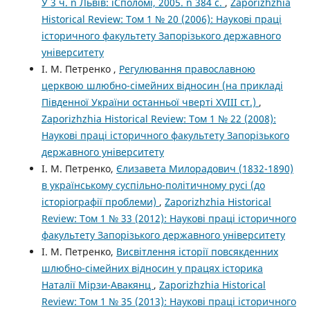
У 3 ч. ñ Львів: ìСполомî, 2005. ñ 384 с.
,
Zaporizhzhia
Historical Review: Том 1 № 20 (2006): Наукові праці
історичного факультету Запорізького державного
університету
І. М. Петренко ,
Регулювання православною
церквою шлюбно-сімейних відносин (на прикладі
Південної України останньої чверті XVIII ст.)
,
Zaporizhzhia Historical Review: Том 1 № 22 (2008):
Наукові праці історичного факультету Запорізького
державного університету
І. М. Петренко,
Єлизавета Милорадович (1832-1890)
в українському суспільно-політичному русі (до
історіографії проблеми)
,
Zaporizhzhia Historical
Review: Том 1 № 33 (2012): Наукові праці історичного
факультету Запорізького державного університету
І. М. Петренко,
Висвітлення історії повсякденних
шлюбно-сімейних відносин у працях історика
Наталії Мірзи-Авакянц
,
Zaporizhzhia Historical
Review: Том 1 № 35 (2013): Наукові праці історичного