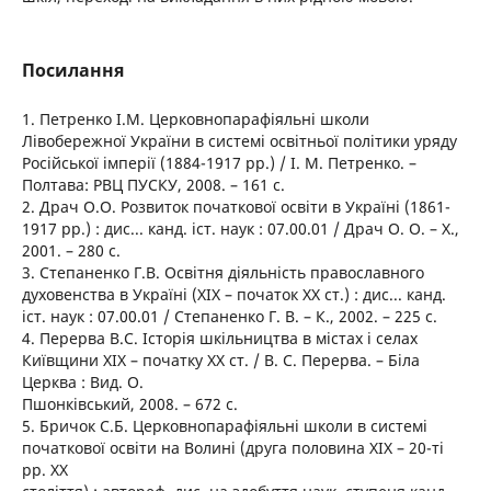
Посилання
1. Петренко І.М. Церковнопарафіяльні школи
Лівобережної України в системі освітньої політики уряду
Російської імперії (1884-1917 рр.) / І. М. Петренко. –
Полтава: РВЦ ПУСКУ, 2008. – 161 с.
2. Драч О.О. Розвиток початкової освіти в Україні (1861-
1917 рр.) : дис... канд. іст. наук : 07.00.01 / Драч О. О. – Х.,
2001. – 280 с.
3. Степаненко Г.В. Освітня діяльність православного
духовенства в Україні (ХІХ – початок ХХ ст.) : дис... канд.
іст. наук : 07.00.01 / Степаненко Г. В. – К., 2002. – 225 с.
4. Перерва В.С. Історія шкільництва в містах і селах
Київщини ХІХ – початку ХХ ст. / В. С. Перерва. – Біла
Церква : Вид. О.
Пшонківський, 2008. – 672 с.
5. Бричок С.Б. Церковнопарафіяльні школи в системі
початкової освіти на Волині (друга половина ХІХ – 20-ті
рр. ХХ