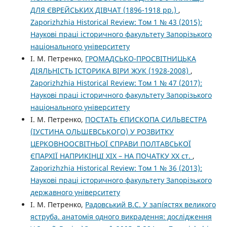
ДЛЯ ЄВРЕЙСЬКИХ ДІВЧАТ (1896-1918 рр.)
,
Zaporizhzhia Historical Review: Том 1 № 43 (2015):
Наукові праці історичного факультету Запорізького
національного університету
І. М. Петренко,
ГРОМАДСЬКО-ПРОСВІТНИЦЬКА
ДІЯЛЬНІСТЬ ІСТОРИКА ВІРИ ЖУК (1928-2008)
,
Zaporizhzhia Historical Review: Том 1 № 47 (2017):
Наукові праці історичного факультету Запорізького
національного університету
І. М. Петренко,
ПОСТАТЬ ЄПИСКОПА СИЛЬВЕСТРА
(ІУСТИНА ОЛЬШЕВСЬКОГО) У РОЗВИТКУ
ЦЕРКОВНООСВІТНЬОЇ СПРАВИ ПОЛТАВСЬКОЇ
ЄПАРХІЇ НАПРИКІНЦІ ХІХ – НА ПОЧАТКУ ХХ ст.
,
Zaporizhzhia Historical Review: Том 1 № 36 (2013):
Наукові праці історичного факультету Запорізького
державного університету
І. М. Петренко,
Радовський В.С. У запíястях великого
яструба. анатомія одного викрадення: дослідження