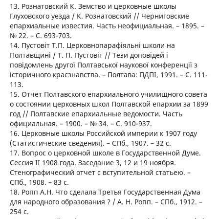
13. Рознатовский К. Земство и церковные школы
Глуховского уезда / К. Рознатовский // Черниговские
епархиальные известия. Часть неофициальная. – 1895. –
№ 22. – С. 693-703.
14. Пустовіт Т.П. Церковнопарафіяльні школи на
Полтавщині / Т. П. Пустовіт // Тези доповідей і
повідомлень другої Полтавської наукової конференції з
історичного краєзнавства. – Полтава: ПДПІ, 1991. – С. 111-
113.
15. Отчет Полтавского епархиального училищного совета
о состоянии церковных школ Полтавской епархии за 1899
год // Полтавские епархиальные ведомости. Часть
официальная. – 1900. – № 34. – С. 910-937.
16. Церковные школы Российской империи к 1907 году
(Статистические сведения). – СПб., 1907. – 32 с.
17. Вопрос о церковной школе в Государственной Думе.
Сессия II 1908 года. Заседание 3, 12 и 19 ноября.
Стенографический отчет с вступительной статьею. –
СПб., 1908. – 83 с.
18. Ропп А.Н. Что сделала Третья Государственная Дума
для народного образования ? / А. Н. Ропп. – СПб., 1912. –
254 с.