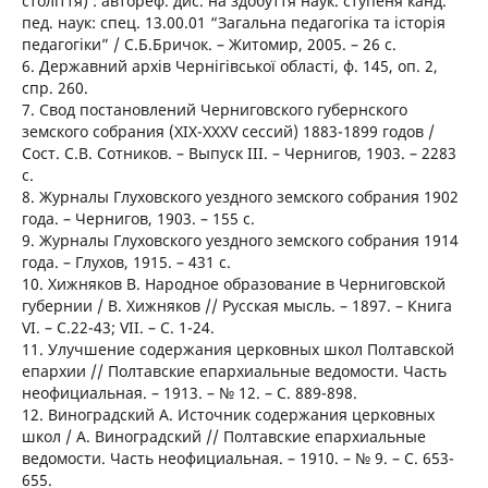
століття) : автореф. дис. на здобуття наук. ступеня канд.
пед. наук: спец. 13.00.01 “Загальна педагогіка та історія
педагогіки” / С.Б.Бричок. – Житомир, 2005. – 26 с.
6. Державний архів Чернігівської області, ф. 145, оп. 2,
спр. 260.
7. Свод постановлений Черниговского губернского
земского собрания (XIX-XXXV сессий) 1883-1899 годов /
Сост. С.В. Сотников. – Выпуск III. – Чернигов, 1903. – 2283
с.
8. Журналы Глуховского уездного земского собрания 1902
года. – Чернигов, 1903. – 155 с.
9. Журналы Глуховского уездного земского собрания 1914
года. – Глухов, 1915. – 431 с.
10. Хижняков В. Народное образование в Черниговской
губернии / В. Хижняков // Русская мысль. – 1897. – Книга
VI. – С.22-43; VII. – С. 1-24.
11. Улучшение содержания церковных школ Полтавской
епархии // Полтавские епархиальные ведомости. Часть
неофициальная. – 1913. – № 12. – С. 889-898.
12. Виноградский А. Источник содержания церковных
школ / А. Виноградский // Полтавские епархиальные
ведомости. Часть неофициальная. – 1910. – № 9. – С. 653-
655.