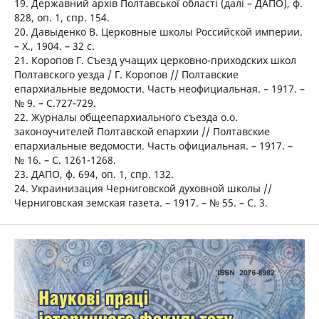
19. Державний архів Полтавської області (далі – ДАПО), ф.
828, оп. 1, спр. 154.
20. Давыденко В. Церковные школы Российской империи.
– Х., 1904. – 32 с.
21. Коропов Г. Съезд учащих церковно-приходских школ
Полтавского уезда / Г. Коропов // Полтавские
епархиальные ведомости. Часть неофициальная. – 1917. –
№ 9. – С.727-729.
22. Журналы общеепархиального съезда о.о.
законоучителей Полтавской епархии // Полтавские
епархиальные ведомости. Часть официальная. – 1917. –
№ 16. – С. 1261-1268.
23. ДАПО, ф. 694, оп. 1, спр. 132.
24. Украинизация Черниговской духовной школы //
Черниговская земская газета. – 1917. – № 55. – С. 3.