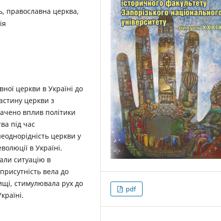
ь, православна церква,
ія
вної церкви в Україні до
астину церкви з
начено вплив політики
ва під час
неоднорідність церкви у
волюції в Україні.
вали ситуацію в
 присутність вела до
ищі, стимулювала рух до
pdf
країні.