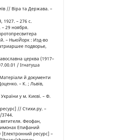
иїв // Віра та Держава. –
 1927. – 276 с.
 – 29 ноября.
 протопресвитера
ий. – НьюЙорк : Изд-во
 патриаршее подворье,
равославна церква (1917–
07.00.01 / Ігнатуша
: Матеріали й документи
оценко. – К. ; Львів,
країни у м. Києві. – Ф.
сурс] // Стихи.ру. –
/3744.
святителя. Феофан,
схимонах Епифаний
0 [Електронний ресурс] –
library/chernov-