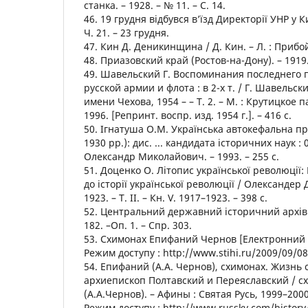
станка. – 1928. – № 11. – С. 14.
46. 19 грудня відбувся в’їзд Директорії УНР у К
Ч. 21. – 23 грудня.
47. Кин Д. Деникинщина / Д. Кин. – Л. : Прибой,
48. Приазовский край (Ростов-на-Дону). – 1919.
49. Шавельский Г. Воспоминания последнего
русской армии и флота : в 2-х т. / Г. Шавельск
имени Чехова, 1954 – – Т. 2. – М. : Крутицкое
1996. [Репринт. воспр. изд. 1954 г.]. – 416 с.
50. Ігнатуша О.М. Українська автокефальна п
1930 рр.): дис. ... кандидата історичних наук : 
Олександр Миколайович. – 1993. – 255 с.
51. Доценко О. Літопис української революції
до історії української революції / Олександер Д
1923. – Т. ІІ. – Кн. V. 1917–1923. – 398 с.
52. Центральний державний історичний архів У
182. –Оп. 1. – Спр. 303.
53. Схимонах Епифаний Чернов [Електронний ре
Режим доступу : http://www.stihi.ru/2009/09/08
54. Епифаний (А.А. Чернов), схимонах. Жизнь 
архиепископ Полтавский и Переяславский / 
(А.А.Чернов). – Афины : Святая Русь, 1999–200
Режим доступу : http://www.russky.com/history/