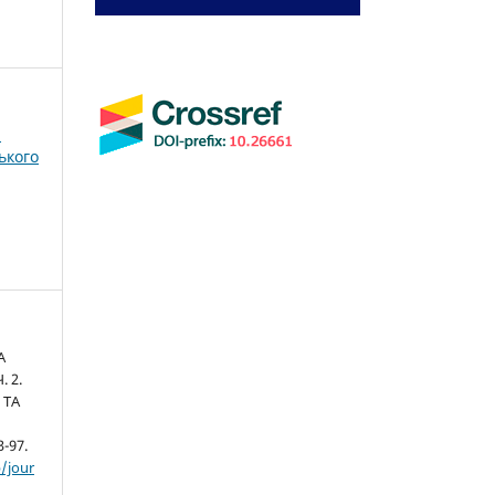
і
ького
А
. 2.
 ТА
3-97.
/jour