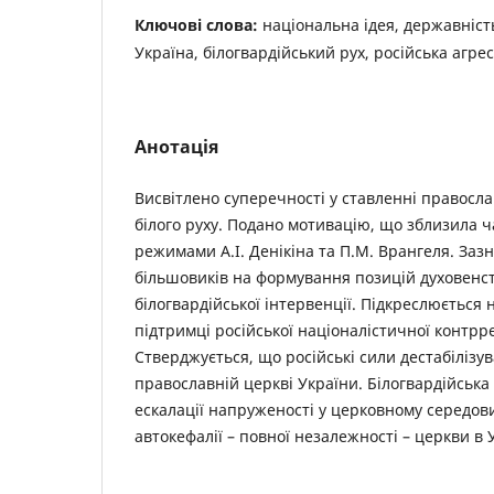
Ключові слова:
національна ідея, державніст
Україна, білогвардійський рух, російська агрес
Анотація
Висвітлено суперечності у ставленні правосла
білого руху. Подано мотивацію, що зблизила ч
режимами А.І. Денікіна та П.М. Врангеля. Заз
більшовиків на формування позицій духовенст
білогвардійської інтервенції. Підкреслюється 
підтримці російської націоналістичної контрре
Стверджується, що російські сили дестабілізу
православній церкві України. Білогвардійська
ескалації напруженості у церковному середов
автокефалії – повної незалежності – церкви в У