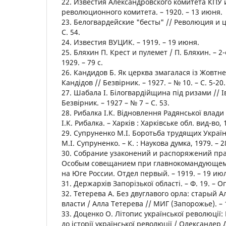
22. Известия Александровского комитета КПУ 
революционного комитета. – 1920. – 13 июня.
23. Белогвардейские "бесты" // Революция и це
С. 54.
24. Известия ВУЦИК. – 1919. – 19 июня.
25. Бляхин П. Крест и пулемет / П. Бляхин. – 2-
1929. – 79 с.
26. Кандидов Б. Як церква змагалася із Жовт
Кандідов // Безвірник. – 1927. – № 10. – С. 5-20.
27. Шабала І. Білогвардійщина під ризами // 
Безвірник. – 1927 – № 7 – С. 53.
28. Рибалка І.К. Відновлення Радянської влади 
І.К. Рибалка. – Харків : Харківське обл. вид-во, 
29. Супруненко М.І. Боротьба трудящих Украї
М.І. Супруненко. – К. : Наукова думка, 1979. – 2
30. Собрание узаконений и распоряжений пра
Особым совещанием при главнокомандующе
на Юге России. Отдел первый. – 1919. – 19 июля
31. Держархів Запорізької області. – Ф. 19. – Оп
32. Тетерева А. Без двуглавого орла: старый 
власти / Алла Тетерева // МИГ (Запорожье). – 
33. Доценко О. Літопис української революції
до історії української революції / Олександер Д