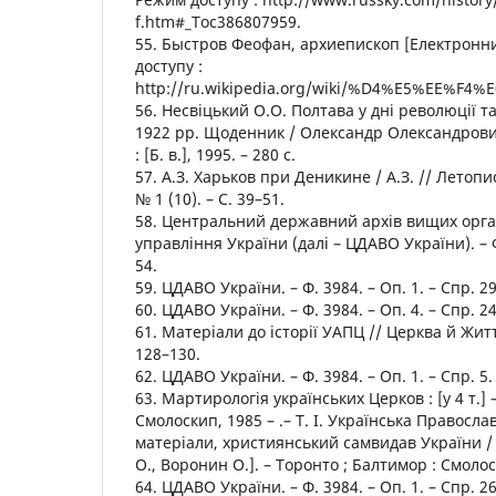
f.htm#_Toc386807959.
55. Быстров Феофан, архиепископ [Електронн
доступу :
http://ru.wikipedia.org/wiki/%D4%E5%EE%F
56. Несвіцький О.О. Полтава у дні революції т
1922 рр. Щоденник / Олександр Олександрови
: [Б. в.], 1995. – 280 с.
57. А.З. Харьков при Деникине / А.З. // Летопи
№ 1 (10). – С. 39–51.
58. Центральний державний архів вищих орга
управління України (далі – ЦДАВО України). – Ф.
54.
59. ЦДАВО України. – Ф. 3984. – Оп. 1. – Спр. 29
60. ЦДАВО України. – Ф. 3984. – Оп. 4. – Спр. 24
61. Матеріали до історії УАПЦ // Церква й Життя.
128–130.
62. ЦДАВО України. – Ф. 3984. – Оп. 1. – Спр. 5.
63. Мартирологія українських Церков : [у 4 т.] 
Смолоскип, 1985 – .– Т. І. Українська Правосл
матеріали, християнський самвидав України / [
О., Воронин О.]. – Торонто ; Балтимор : Смолоск
64. ЦДАВО України. – Ф. 3984. – Оп. 1. – Спр. 26