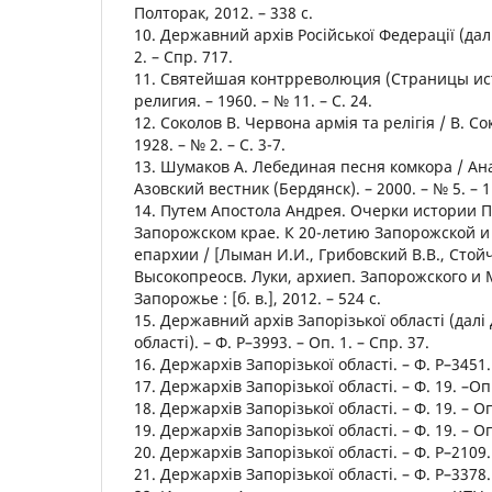
Полторак, 2012. – 338 с.
10. Державний архів Російської Федерації (далі
2. – Спр. 717.
11. Святейшая контрреволюция (Страницы ист
религия. – 1960. – № 11. – С. 24.
12. Соколов В. Червона армія та релігія / В. Со
1928. – № 2. – С. 3-7.
13. Шумаков А. Лебединая песня комкора / Ан
Азовский вестник (Бердянск). – 2000. – № 5. – 1
14. Путем Апостола Андрея. Очерки истории 
Запорожском крае. К 20-летию Запорожской 
епархии / [Лыман И.И., Грибовский В.В., Стойче
Высокопреосв. Луки, архиеп. Запорожского и 
Запорожье : [б. в.], 2012. – 524 с.
15. Державний архів Запорізької області (далі
області). – Ф. Р–3993. – Оп. 1. – Спр. 37.
16. Держархів Запорізької області. – Ф. Р–3451. 
17. Держархів Запорізької області. – Ф. 19. –Оп.
18. Держархів Запорізької області. – Ф. 19. – Оп
19. Держархів Запорізької області. – Ф. 19. – Оп.
20. Держархів Запорізької області. – Ф. Р–2109. 
21. Держархів Запорізької області. – Ф. Р–3378. 