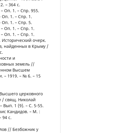
2. – 364 с.
– Оп. 1. – Спр. 955.
 Оп. 1. – Спр. 1.
 Оп. 1. – Спр. 5.
– Оп. 1. – Спр. 1.
– Оп. 1. – Спр. 1.
. Исторический очерк.
, найденных в Крыму /
с.
жности и
овных земель //
менном Высшем
– 1919. – № 6. – 15
 Высшего церковного
у / свящ. Николай
Вып. 1 (9). – С. 5-55.
ис Кандидов. – М. :
 94 с.
злов // Безбожник у