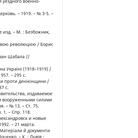
и уездного военно-
рковь. – 1919. – № 3-5. –
е изд. – М. : Безбожник,
невою революцією / Борис
Іван Шабала //
на Україні (1918–1919) /
1957. – 295 с.
ни проти денікінщини /
87 с.
вительства, издаваемое
м вооруженными силами
. – № 13. – Ст. 75.
. 1. – Спр. 118.
Александровск и новые
1992. – 21 марта.
: Матеріали й документи
оценко. – К. ; Львів :