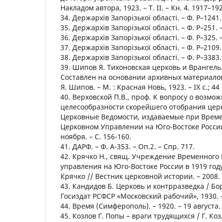
Накладом автора, 1923. – Т. ІІ. – Кн. 4. 1917–192
34. Держархів Запорізької області. – Ф. Р–1241. 
35. Держархів Запорізької області. – Ф. Р–251. –
36. Держархів Запорізької області. – Ф. Р–325. –
37. Держархів Запорізької області. – Ф. Р–2109. 
38. Держархів Запорізької області. – Ф. Р–3383. 
39. Шипов Я. Тихоновская церковь и Врангель
Составлен на основании архивных материалов
Я. Шипов. – М. : Красная Новь, 1923. – ІХ с.; 44 
40. Верховской П.В., проф. К вопросу о возмо
целесообразности скорейшего отобрания церк
Церковные Ведомости, издаваемые при Вре
Церковном Управлении на Юго-Востоке России. 
ноября. – С. 156-160.
41. ДАРФ. – Ф. А-353. – Оп.2. – Спр. 717.
42. Крячко Н., свящ. Учреждение Временного
управления на Юго-Востоке России в 1919 год
Крячко // Вестник церковной истории. – 2008. – 
43. Кандидов Б. Церковь и контрразведка / Бор
Госиздат РСФСР «Московский рабочий», 1930. –
44. Время (Симферополь). – 1920. – 19 августа.
45. Козлов Г. Попы – враги трудящихся / Г. Ко