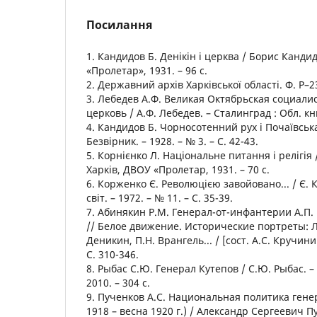
Посилання
1. Кандидов Б. Денікін і церква / Борис Кандид
«Пролетар», 1931. – 96 с.
2. Державний архів Харківської області. Ф. Р–23
3. Лебедев А.Ф. Великая Октябрьская социал
церковь / А.Ф. Лебедев. – Сталинград : Обл. кни
4. Кандидов Б. Чорносотенний рух і Почаївська
Безвірник. – 1928. – № 3. – С. 42-43.
5. Корнієнко Л. Національне питання і релігія 
Харків, ДВОУ «Пролетар, 1931. – 70 с.
6. Корженко Є. Революцією завойовано... / Є.
світ. – 1972. – № 11. – С. 35-39.
7. Абинякин Р.М. Генерал-от-инфантерии А.П. 
// Белое движение. Исторические портреты: Л.
Деникин, П.Н. Врангель... / [сост. А.С. Кручинин
С. 310-346.
8. Рыбас С.Ю. Генерал Кутепов / С.Ю. Рыбас. –
2010. – 304 с.
9. Пученков А.С. Национальная политика гене
1918 – весна 1920 г.) / Александр Сергеевич Пу