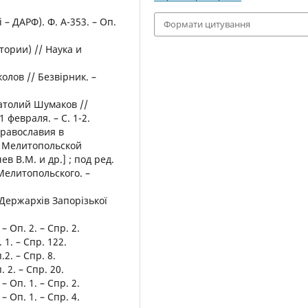
 – ДАРФ). Ф. А-353. – Оп.
Формати цитування
ории) // Наука и
колов // Безвірник. –
атолий Шумаков //
1 февраля. – С. 1-2.
Православия в
и Мелитопольской
в В.М. и др.] ; под ред.
Мелитопольского. –
 Держархів Запорізької
– Оп. 2. – Спр. 2.
 1. – Спр. 122.
.2. – Спр. 8.
 2. – Спр. 20.
– Оп. 1. – Спр. 2.
– Оп. 1. – Спр. 4.