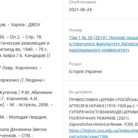
Опубліковано
2021-06-24
ов. – Харків : ДВОУ
Номер
0. – Оп.2. – Спр. 78.
Том 1 № 39 (2014): Наукові прац
истическая революция и
історичного факультету Запоріз
гоизд-во, 1940. – 79 с.
національного університету
 лавра / Б. Кандидов //
Розділ
/ Лавр. Корнієнко. –
Історія України
 Корженко // Людина і
Як цитувати
Кутепов / Р.М. Абинякин
Г. Корнилов, А.И.
ПРАВОСЛАВНА ЦЕРКВА І РОСІЙСЬК
]. – М. : Астрель, 2006. –
АГРЕСІЯ В УКРАЇНІ (1919–1920 рр.): Ч
СУПЕРЕЧНОСТІ ВЗАЄМОДІЇ ЦЕРКВИ
 М. : Молодая гвардия,
ПОЛІТИЧНИХ РЕЖИМІВ. (2021).
Zaporizhzhia Historical Review
,
1
(39), 8
рала Деникина (весна
https://history.znu.edu.ua/index.php
ченков. – СПб. :
nal/article/view/1366