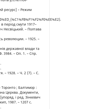
ий ресурс] – Режим
4%E0%ED_(%C1%FB%F1%F2%F0%EE%E2).
а в період смути 1917–
ч Несвіцький. – Полтава
сь революции. – 1925. –
нів державної влади та
 3984. – Оп. 1. – Спр.
.
.
 – 1928. – Ч. 2 (7). – С.
– Торонто ; Балтимор :
авна Церква. Документи,
упоряд. і ред. Зінкевич
ип, 1987. – 1207 с.
.