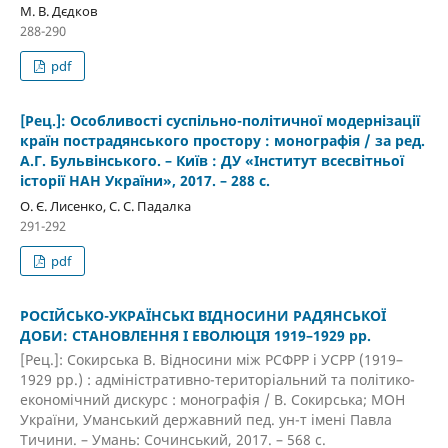
М. В. Дєдков
288-290
pdf
[Рец.]: Особливості суспільно-політичної модернізації
країн пострадянського простору : монографія / за ред.
А.Г. Бульвінського. – Київ : ДУ «Інститут всесвітньої
історії НАН України», 2017. – 288 с.
О. Є. Лисенко, С. С. Падалка
291-292
pdf
РОСІЙСЬКО-УКРАЇНСЬКІ ВІДНОСИНИ РАДЯНСЬКОЇ
ДОБИ: СТАНОВЛЕННЯ І ЕВОЛЮЦІЯ 1919–1929 рр.
[Рец.]: Сокирська В. Відносини між РСФРР і УСРР (1919–
1929 рр.) : адміністративно-територіальний та політико-
економічний дискурс : монографія / В. Сокирська; МОН
України, Уманський державний пед. ун-т імені Павла
Тичини. – Умань: Сочинський, 2017. – 568 с.