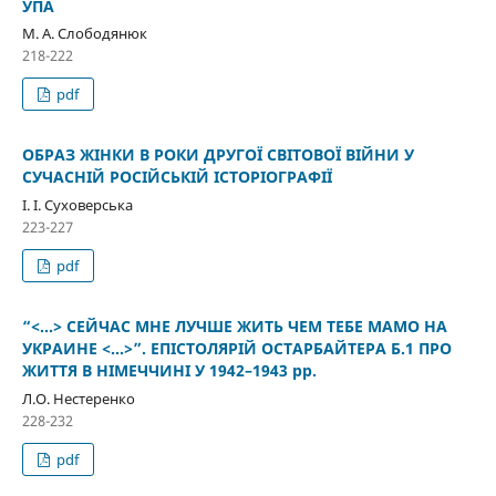
УПА
М. А. Слободянюк
218-222
pdf
ОБРАЗ ЖІНКИ В РОКИ ДРУГОЇ СВІТОВОЇ ВІЙНИ У
СУЧАСНІЙ РОСІЙСЬКІЙ ІСТОРІОГРАФІЇ
І. І. Суховерська
223-227
pdf
“<...> СЕЙЧАС МНЕ ЛУЧШЕ ЖИТЬ ЧЕМ ТЕБЕ МАМО НА
УКРАИНЕ <...>”. ЕПІСТОЛЯРІЙ ОСТАРБАЙТЕРА Б.1 ПРО
ЖИТТЯ В НІМЕЧЧИНІ У 1942–1943 рр.
Л.О. Нестеренко
228-232
pdf