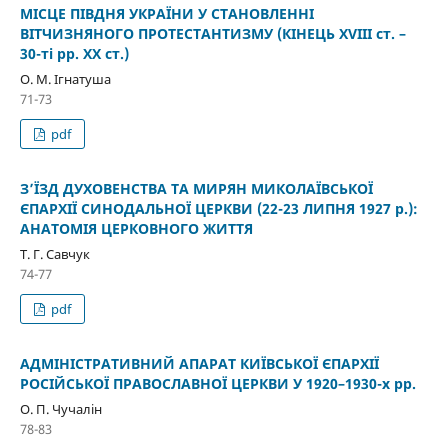
МІСЦЕ ПІВДНЯ УКРАЇНИ У СТАНОВЛЕННІ
ВІТЧИЗНЯНОГО ПРОТЕСТАНТИЗМУ (КІНЕЦЬ ХVІІІ ст. –
30-ті рр. ХХ ст.)
О. М. Ігнатуша
71-73
pdf
З’ЇЗД ДУХОВЕНСТВА ТА МИРЯН МИКОЛАЇВСЬКОЇ
ЄПАРХІЇ СИНОДАЛЬНОЇ ЦЕРКВИ (22-23 ЛИПНЯ 1927 р.):
АНАТОМІЯ ЦЕРКОВНОГО ЖИТТЯ
Т. Г. Савчук
74-77
pdf
АДМІНІСТРАТИВНИЙ АПАРАТ КИЇВСЬКОЇ ЄПАРХІЇ
РОСІЙСЬКОЇ ПРАВОСЛАВНОЇ ЦЕРКВИ У 1920–1930-х рр.
О. П. Чучалін
78-83