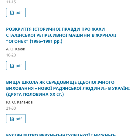
11-15
pdf
РОЗКРИТТЯ ІСТОРИЧНОЇ ПРАВДИ ПРО ЖАХИ
СТАЛІНСЬКОЇ РЕПРЕСИВНОЇ МАШИНИ В ЖУРНАЛІ
“ОГОНЕК” (1986–1991 рр.)
А. О. Каюк
16-20
pdf
ВИЩА ШКОЛА ЯК СЕРЕДОВИЩЕ ІДЕОЛОГІЧНОГО
ВИХОВАННЯ «НОВОЇ РАДЯНСЬКОЇ ЛЮДИНИ» В УКРАЇНІ
(ДРУГА ПОЛОВИНА XX ст.)
Ю. О. Каганов
21-30
pdf
БУДІВНИЦТВО ВЕРХНЬО-ІНГУЛЕЦЬКОЇ І НИЖНЬО-