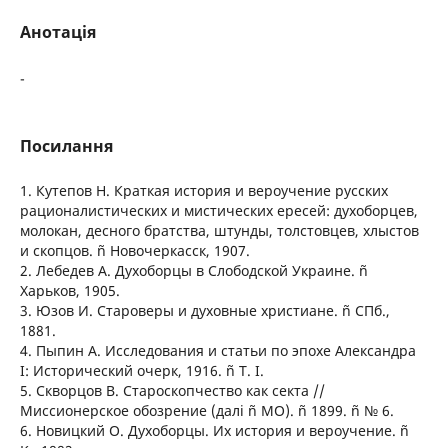
Анотація
-
Посилання
1. Кутепов Н. Краткая история и вероучение русских
рационалистических и мистических ересей: духоборцев,
молокан, десного братства, штунды, толстовцев, хлыстов
и скопцов. ñ Новочеркасск, 1907.
2. Лебедев А. Духоборцы в Слободской Украине. ñ
Харьков, 1905.
3. Юзов И. Староверы и духовные христиане. ñ СПб.,
1881.
4. Пыпин А. Исследования и статьи по эпохе Александра
І: Исторический очерк, 1916. ñ Т. І.
5. Скворцов В. Староскопчество как секта //
Миссионерское обозрение (далі ñ МО). ñ 1899. ñ № 6.
6. Новицкий О. Духоборцы. Их история и вероучение. ñ