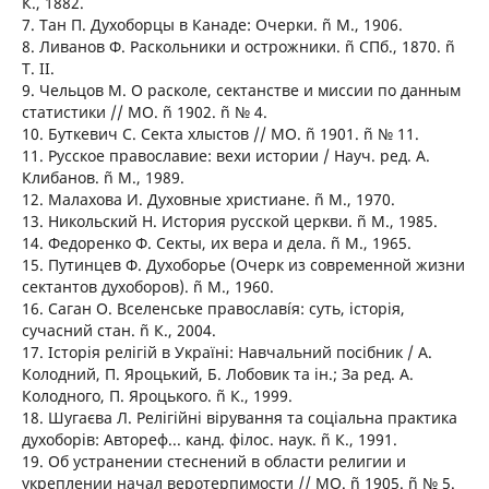
К., 1882.
7. Тан П. Духоборцы в Канаде: Очерки. ñ М., 1906.
8. Ливанов Ф. Раскольники и острожники. ñ СПб., 1870. ñ
Т. ІІ.
9. Чельцов М. О расколе, сектанстве и миссии по данным
статистики // МО. ñ 1902. ñ № 4.
10. Буткевич С. Секта хлыстов // МО. ñ 1901. ñ № 11.
11. Русское православие: вехи истории / Науч. ред. А.
Клибанов. ñ М., 1989.
12. Малахова И. Духовные христиане. ñ М., 1970.
13. Никольский Н. История русской церкви. ñ М., 1985.
14. Федоренко Ф. Секты, их вера и дела. ñ М., 1965.
15. Путинцев Ф. Духоборье (Очерк из современной жизни
сектантов духоборов). ñ М., 1960.
16. Саган О. Вселенське православíя: суть, історія,
сучасний стан. ñ К., 2004.
17. Історія релігій в Україні: Навчальний посібник / А.
Колодний, П. Яроцький, Б. Лобовик та ін.; За ред. А.
Колодного, П. Яроцького. ñ К., 1999.
18. Шугаєва Л. Релігійні вірування та соціальна практика
духоборів: Автореф... канд. філос. наук. ñ К., 1991.
19. Об устранении стеснений в области религии и
укреплении начал веротерпимости // МО. ñ 1905. ñ № 5.