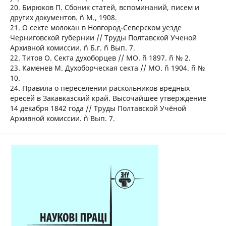
20. Бирюков П. Сбоник статей, вспоминаний, писем и
других документов. ñ М., 1908.
21. О секте молокан в Новгород-Северском уезде
Черниговской губернии // Труды Полтавской Ученой
Архивной комиссии. ñ Б.г. ñ Вып. 7.
22. Титов О. Секта духоборцев // МО. ñ 1897. ñ № 2.
23. Каменев М. Духоборческая секта // МО. ñ 1904. ñ №
10.
24. Правила о переселении раскольников вредных
ересей в Закавказский край. Высочайшее утверждение
14 декабря 1842 года // Труды Полтавской Учёной
Архивной комиссии. ñ Вып. 7.