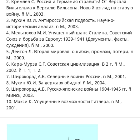
2. Кремлев С. Россия и Германия стравить! От Версаля
Вильгельма к Версалю Вильсона. Новый взгляд на старую
войну. ñ М., 2003.
3. Мухин Ю.И. Антироссийская подлость. Научно-
исторический анализ. ñ М., 2003.
4. Мельтюхов М.И. Упущенный шанс Сталина. Советский
Союз и борьба за Европу: 1939-1941 (Документы, факты,
суждения). ñ М., 2000.
5. Дейтон Л. Вторая мировая: ошибки, промахи, потери. ñ
М., 2000.
6. Кара-Мурза С.Г. Советская цивилизация: В 2 т. ñ М.,
2002. ñ Т. 1; Т. 2.
7. Широкорад А.Б. Северные войны России. ñ М., 2001.
8. Мухин Ю.И. За державу обидно! ñ М., 2004.
9. Широкорад А.Б. Русско-японские войны 1904-1945 гг. ñ
Минск, 2003.
10. Макси К. Упущенные возможности Гитлера. ñ М.,
2001.