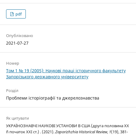
pdf
Опубліковано
2021-07-27
Номер
Том 1 № 19 (2005): Наукові праці історичного факультету
Запорізького державного університету
Розділ
Проблеми історіографії та джерелознавства
Як цитувати
УКРАЇНОЗНАВЧІ НАУКОВІ УСТАНОВИ В США (друга половина ХХ
ñ початок ХХІ ст.) . (2021).
Zaporizhzhia Historical Review
,
1
(19), 381-