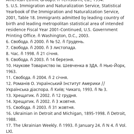
5. U.S. Immigration and Naturalization Service, Statistical
Yearbook of the Immigration and Naturalization Service,
2001, Table 18. Immigrants admitted by leading country of
birth and leading metropolitan statistical area of intended
residence Fiscal Year 2001-Continued, U.S. Government
Printing Office. ñ Washington, D.C., 2003.
6. Свобода. ñ 2000. ñ № 52. ñ Грудень.
7. Свобода. ñ 2000. ñ 3 листопада.
8. Час. ñ 1998. ñ 21 січня.
9. Свобода. ñ 2003. ñ 14 березня.
10. Наукове Товариство ім. Шевченка в ЗДА. ñ Нью-Йорк,
1963.
11. Свобода. ñ 2004. ñ 2 січня.
12. Романів О. Український Інститут Америки //
Українська діаспора. ñ Київ; Чикаго, 1993. ñ № 3.
13. Хрещатик. ñ 2002. ñ 12 грудня.
14. Хрещатик. ñ 2002. ñ 3 жовтня.
15. Свобода. ñ 2003. ñ 31 жовтня.
16. Ukrainian in Detroit and Michigan, 1895-1998. ñ Detroit,
1988.
17. The Ukrainian Weekly. ñ 1993. ñ January 24. ñ N 4. ñ Vol.
LXI.