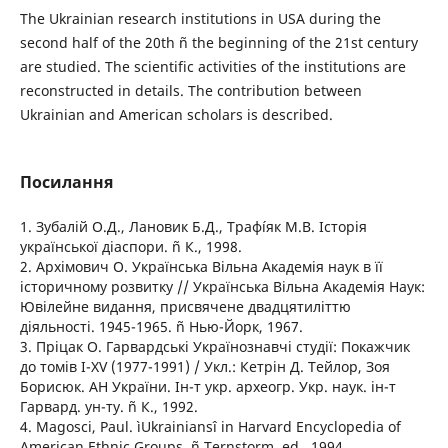
The Ukrainian research institutions in USA during the
second half of the 20th ñ the beginning of the 21st century
are studied. The scientific activities of the institutions are
reconstructed in details. The contribution between
Ukrainian and American scholars is described.
Посилання
1. Зубалій О.Д., Лановик Б.Д., Трафíяк М.В. Історія
української діаспори. ñ К., 1998.
2. Архімович О. Українська Вільна Академія наук в її
історичному розвитку // Українська Вільна Академія Наук:
Ювілейне видання, присвячене двадцятиліттю
діяльності. 1945-1965. ñ Нью-Йорк, 1967.
3. Пріцак О. Гарвардські Українознавчі студії: Покажчик
до томів I-ХV (1977-1991) / Укл.: Кетрiн Д. Тейлор, Зоя
Борисюк. АН України. Iн-т укр. археогр. Укр. наук. iн-т
Гарвард. ун-ту. ñ К., 1992.
4. Magosci, Paul. ìUkrainiansî in Harvard Encyclopedia of
American Ethnic Groups. ñ Ternstorm, ed., 1994.