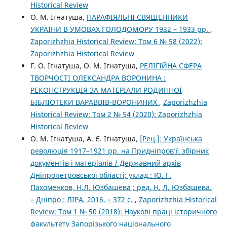
Historical Review
О. М. Ігнатуша,
ПАРАФІЯЛЬНІ СВЯЩЕННИКИ
УКРАЇНИ В УМОВАХ ГОЛОДОМОРУ 1932 – 1933 рр.
,
Zaporizhzhia Historical Review: Том 6 № 58 (2022):
Zaporizhzhia Historical Review
Г. О. Ігнатуша, О. М. Ігнатуша,
РЕЛІГІЙНА СФЕРА
ТВОРЧОСТІ ОЛЕКСАНДРА ВОРОНИНА :
РЕКОНСТРУКЦІЯ ЗА МАТЕРІАЛИ РОДИННОЇ
БІБЛІОТЕКИ ВАРАВВІВ-ВОРОНИНИХ
,
Zaporizhzhia
Historical Review: Том 2 № 54 (2020): Zaporizhzhia
Historical Review
О. М. Ігнатуша, А. Є. Ігнатуша,
[Рец.]: Українська
революція 1917–1921 рр. на Придніпров’ї: збірник
документів і матеріалів / Державний архів
Дніпропетровської області; уклад.: Ю. Г.
Пахоменков, Н.Л. Юзбашева ; ред. Н. Л. Юзбашева.
– Дніпро : ЛІРА, 2016. – 372 с.
,
Zaporizhzhia Historical
Review: Том 1 № 50 (2018): Наукові праці історичного
факультету Запорізького національного