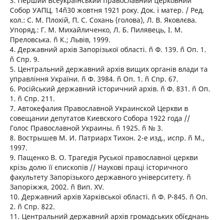
3. Перший Всеукраїнський православний церковний
Собор УАПЦ. 14ñ30 жовтня 1921 року. Док. і матер. / Ред.
кол.: С. М. Плохій, П. С. Сохань (голова), Л. В. Яковлєва.
Упоряд.: Г. М. Михайличенко, Л. Б. Пилявець, І. М.
Преловська. ñ К.; Львів, 1999.
4. Державний архів Запорізької області. ñ Ф. 139. ñ Оп. 1.
ñ Спр. 9.
5. Центральний державний архів вищих органів влади та
управління України. ñ Ф. 3984. ñ Оп. 1. ñ Спр. 67.
6. Російський державний історичний архів. ñ Ф. 831. ñ Оп.
1. ñ Спр. 211.
7. Автокефалия Православной Украинской Церкви в
совещании депутатов Киевского Собора 1922 года //
Голос Православной Украины. ñ 1925. ñ № 3.
8. Вострышев М. И. Патриарх Тихон. 2-е изд., испр. ñ М.,
1997.
9. Пащенко В. О. Трагедія Руської православної церкви
крізь долю її єпископів // Наукові праці історичного
факультету Запорізького державного університету. ñ
Запоріжжя, 2002. ñ Вип. XV.
10. Державний архів Харківської області. ñ Ф. Р-845. ñ Оп.
2. ñ Спр. 822.
11. Центральний державний архів громадських обíєднань