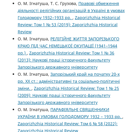
О. М. Ігнатуша, Т. С. Грузова,
Правові обмеження
діяльності релігійних організацій в Україні в умовах
Голодомору 1932–1933 рр.
,
Zaporizhzhia Historical
Review: Том 1 № 53 (2019): Zaporizhzhia Historical
Review
О. М. Ігнатуша,
РЕЛІГІЙНЕ ЖИТТЯ ЗАПОРІЗЬКОГО
КРАЮ ПІД ЧАС НІМЕЦЬКОЇ ОКУПАЦІЇ (1941–1944
рр.)
,
Zaporizhzhia Historical Review: Том 1 № 36
(2013): Наукові праці історичного факультету
Запорізького державного університету
О. М. Ігнатуша,
Запорізький край на початку 20-х
рр. ХХ ст.: адміністративні та соціально-політичні
зміни.
,
Zaporizhzhia Historical Review: Том 1 № 25
(2009): Наукові праці історичного факультету
Запорізького державного університету
О. М. Ігнатуша,
ПАРАФІЯЛЬНІ СВЯЩЕННИКИ
УКРАЇНИ В УМОВАХ ГОЛОДОМОРУ 1932 – 1933 рр.
,
Zaporizhzhia Historical Review: Том 6 № 58 (2022):
Zaporizhzhia Historical Review