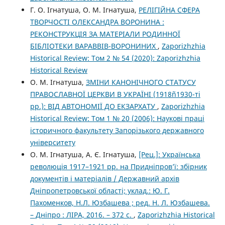
Г. О. Ігнатуша, О. М. Ігнатуша,
РЕЛІГІЙНА СФЕРА
ТВОРЧОСТІ ОЛЕКСАНДРА ВОРОНИНА :
РЕКОНСТРУКЦІЯ ЗА МАТЕРІАЛИ РОДИННОЇ
БІБЛІОТЕКИ ВАРАВВІВ-ВОРОНИНИХ
,
Zaporizhzhia
Historical Review: Том 2 № 54 (2020): Zaporizhzhia
Historical Review
О. М. Ігнатуша,
ЗМІНИ КАНОНІЧНОГО СТАТУСУ
ПРАВОСЛАВНОЇ ЦЕРКВИ В УКРАЇНІ (1918ñ1930-ті
рр.): ВІД АВТОНОМІЇ ДО ЕКЗАРХАТУ
,
Zaporizhzhia
Historical Review: Том 1 № 20 (2006): Наукові праці
історичного факультету Запорізького державного
університету
О. М. Ігнатуша, А. Є. Ігнатуша,
[Рец.]: Українська
революція 1917–1921 рр. на Придніпров’ї: збірник
документів і матеріалів / Державний архів
Дніпропетровської області; уклад.: Ю. Г.
Пахоменков, Н.Л. Юзбашева ; ред. Н. Л. Юзбашева.
– Дніпро : ЛІРА, 2016. – 372 с.
,
Zaporizhzhia Historical