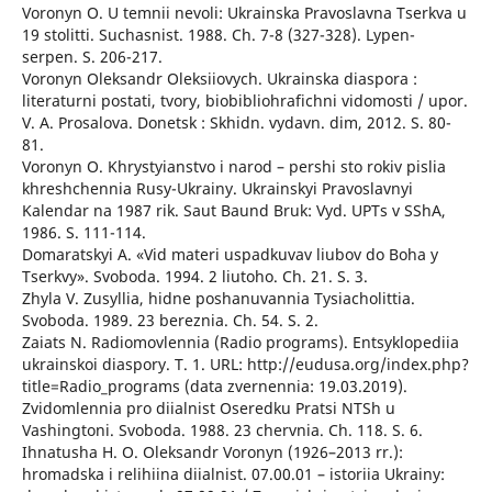
Voronyn O. U temnii nevoli: Ukrainska Pravoslavna Tserkva u
19 stolitti. Suchasnist. 1988. Ch. 7-8 (327-328). Lypen-
serpen. S. 206-217.
Voronyn Oleksandr Oleksiiovych. Ukrainska diaspora :
literaturni postati, tvory, biobibliohrafichni vidomosti / upor.
V. A. Prosalova. Donetsk : Skhidn. vydavn. dim, 2012. S. 80-
81.
Voronyn O. Khrystyianstvo i narod – pershi sto rokiv pislia
khreshchennia Rusy-Ukrainy. Ukrainskyi Pravoslavnyi
Kalendar na 1987 rik. Saut Baund Bruk: Vyd. UPTs v SShA,
1986. S. 111-114.
Domaratskyi A. «Vid materi uspadkuvav liubov do Boha y
Tserkvy». Svoboda. 1994. 2 liutoho. Ch. 21. S. 3.
Zhyla V. Zusyllia, hidne poshanuvannia Tysiacholittia.
Svoboda. 1989. 23 bereznia. Ch. 54. S. 2.
Zaiats N. Radiomovlennia (Radio programs). Entsyklopediia
ukrainskoi diaspory. T. 1. URL: http://eudusa.org/index.php?
title=Radio_programs (data zvernennia: 19.03.2019).
Zvidomlennia pro diialnist Oseredku Pratsi NTSh u
Vashingtoni. Svoboda. 1988. 23 chervnia. Ch. 118. S. 6.
Ihnatusha H. O. Oleksandr Voronyn (1926–2013 rr.):
hromadska i relihiina diialnist. 07.00.01 – istoriia Ukrainy: