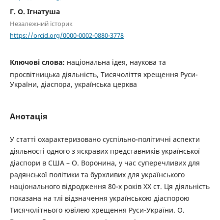
Г. О. Ігнатуша
Незалежний історик
https://orcid.org/0000-0002-0880-3778
Ключові слова:
національна ідея, наукова та
просвітницька діяльність, Тисячоліття хрещення Руси-
України, діаспора, українська церква
Анотація
У статті охарактеризовано суспільно-політичні аспекти
діяльності одного з яскравих представників української
діаспори в США – О. Воронина, у час суперечливих для
радянської політики та бурхливих для українського
національного відродження 80-х років ХХ ст. Ця діяльність
показана на тлі відзначення українською діаспорою
Тисячолітнього ювілею хрещення Руси-України. О.