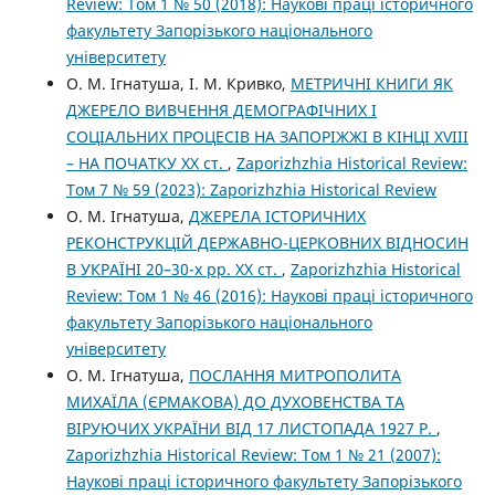
Review: Том 1 № 50 (2018): Наукові праці історичного
факультету Запорізького національного
університету
О. М. Ігнатуша, І. М. Кривко,
МЕТРИЧНІ КНИГИ ЯК
ДЖЕРЕЛО ВИВЧЕННЯ ДЕМОГРАФІЧНИХ І
СОЦІАЛЬНИХ ПРОЦЕСІВ НА ЗАПОРІЖЖІ В КІНЦІ ХVІІІ
– НА ПОЧАТКУ ХХ ст.
,
Zaporizhzhia Historical Review:
Том 7 № 59 (2023): Zaporizhzhia Historical Review
О. М. Ігнатуша,
ДЖЕРЕЛА ІСТОРИЧНИХ
РЕКОНСТРУКЦІЙ ДЕРЖАВНО-ЦЕРКОВНИХ ВІДНОСИН
В УКРАЇНІ 20–30-х рр. ХХ ст.
,
Zaporizhzhia Historical
Review: Том 1 № 46 (2016): Наукові праці історичного
факультету Запорізького національного
університету
О. М. Ігнатуша,
ПОСЛАННЯ МИТРОПОЛИТА
МИХАЇЛА (ЄРМАКОВА) ДО ДУХОВЕНСТВА ТА
ВІРУЮЧИХ УКРАЇНИ ВІД 17 ЛИСТОПАДА 1927 Р.
,
Zaporizhzhia Historical Review: Том 1 № 21 (2007):
Наукові праці історичного факультету Запорізького