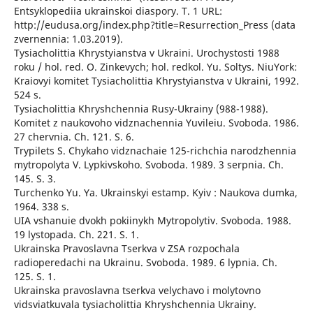
Entsyklopediia ukrainskoi diaspory. T. 1 URL:
http://eudusa.org/index.php?title=Resurrection_Press (data
zvernennia: 1.03.2019).
Tysiacholittia Khrystyianstva v Ukraini. Urochystosti 1988
roku / hol. red. O. Zinkevych; hol. redkol. Yu. Soltys. NiuYork:
Kraiovyi komitet Tysiacholittia Khrystyianstva v Ukraini, 1992.
524 s.
Tysiacholittia Khryshchennia Rusy-Ukrainy (988-1988).
Komitet z naukovoho vidznachennia Yuvileiu. Svoboda. 1986.
27 chervnia. Ch. 121. S. 6.
Trypilets S. Chykaho vidznachaie 125-richchia narodzhennia
mytropolyta V. Lypkivskoho. Svoboda. 1989. 3 serpnia. Ch.
145. S. 3.
Turchenko Yu. Ya. Ukrainskyi estamp. Kyiv : Naukova dumka,
1964. 338 s.
UIA vshanuie dvokh pokiinykh Mytropolytiv. Svoboda. 1988.
19 lystopada. Ch. 221. S. 1.
Ukrainska Pravoslavna Tserkva v ZSA rozpochala
radioperedachi na Ukrainu. Svoboda. 1989. 6 lypnia. Ch.
125. S. 1.
Ukrainska pravoslavna tserkva velychavo i molytovno
vidsviatkuvala tysiacholittia Khryshchennia Ukrainy.