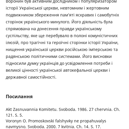
Воронин був активним дослідником і популяризатором
історії Української церкви, невтомним і жертовним
подвижником збереження пам’яті яскравих і самобутніх
сторінок українського минулого. Його діяльність була
спрямована на донесення правди українському
суспільству, яке ще перебувало в полоні комуністичних
ілюзій, про трагічні та героїчні сторінки історії України,
нищення української церкви російською імперською та
радянською політичними системами. Його висновки
підносили думку українців до усвідомлення потреби і
великої цінності української автокефальної церкви і
державної самостійності.
Посилання
Akt Zasnuvannia Komitetu. Svoboda. 1986. 27 chervnia. Ch.
121. S. 5.
Voronyn O. Promoskovski falshyvky ne propahuvalys
navmysno. Svoboda. 2000. 7 kvitnia. Ch. 14. S. 17.