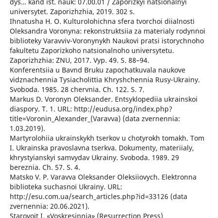
dys… kand ist. nauk: 07.00.01 / Zaporizkyi natsionalnyi
universytet. Zaporizhzhia, 2019. 302 s.
Ihnatusha H. O. Kulturolohichna sfera tvorchoi diialnosti
Oleksandra Voronyna: rekonstruktsiia za materialy rodynnoi
biblioteky Varavviv-Voronynykh Naukovi pratsi istorychnoho
fakultetu Zaporizkoho natsionalnoho universytetu.
Zaporizhzhia: ZNU, 2017. Vyp. 49. S. 88–94.
Konferentsiia u Bavnd Bruku zapochatkuvala naukove
vidznachennia Tysiacholittia Khryshchennia Rusy-Ukrainy.
Svoboda. 1985. 28 chervnia. Ch. 122. S. 7.
Markus D. Voronyn Oleksander. Entsyklopediia ukrainskoi
diaspory. T. 1. URL: http://eudusa.org/index.php?
title=Voronin_Alexander_(Varavva) (data zvernennia:
1.03.2019).
Martyrolohiia ukrainskykh tserkov u chotyrokh tomakh. Tom
I. Ukrainska pravoslavna tserkva. Dokumenty, materiialy,
khrystyianskyi samvydav Ukrainy. Svoboda. 1989. 29
bereznia. Ch. 57. S. 4.
Matsko V. P. Varavva Oleksander Oleksiiovych. Elektronna
biblioteka suchasnoi Ukrainy. URL:
http://esu.com.ua/search_articles.php?id=33126 (data
zvernennia: 20.06.2021).
Starovoit I. «Voskresinnia» (Resurrection Press)