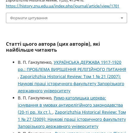
Zaporizhzhia Historical Review
,
1
(20), 413-416.
https://history.znu.edu.ua/index.php/journal/article/view/1701
Формати цитування
Статті цього автора (цих авторів), які
найбільше читають
В. П. Ганзуленко,
УКРАЇНСЬКА ДЕРЖАВА 1917-1920
рр.: ПРОБЛЕМА ВИРІШЕННЯ РЕЛІГІЙНОГО ПИТАННЯ
,
Zaporizhzhia Historical Review: Том 1 № 21 (2007):
Наукові праці історичного факультету Запорізького
державного університету
В. П. Ганзуленко,
Римо-католицька церква:
існування в умовах антирелігійного законодавства
(20-ті рр. Хх ст.).
,
Zaporizhzhia Historical Review: Том
1 № 27 (2009): Наукові праці історичного факультету
Запорізького державного університету