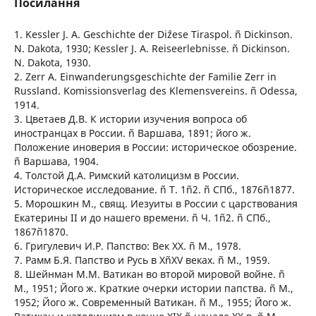
Посилання
1. Kessler J. A. Geschichte der Diˆzese Tiraspol. ñ Dickinson.
N. Dakota, 1930; Kessler J. A. Reiseerlebnisse. ñ Dickinson.
N. Dakota, 1930.
2. Zerr A. Einwanderungsgeschichte der Familie Zerr in
Russland. Komissionsverlag des Klemensvereins. ñ Odessa,
1914.
3. Цветаев Д.В. К истории изучения вопроса об
иностранцах в России. ñ Варшава, 1891; його ж.
Положение иноверия в России: историческое обозрение.
ñ Варшава, 1904.
4. Толстой Д.А. Римский католицизм в России.
Историческое исследование. ñ Т. 1ñ2. ñ СПб., 1876ñ1877.
5. Морошкин М., свящ. Иезуиты в России с царствования
Екатерины II и до нашего времени. ñ Ч. 1ñ2. ñ СПб.,
1867ñ1870.
6. Григулевич И.Р. Папство: Век ХХ. ñ М., 1978.
7. Рамм Б.Я. Папство и Русь в XñXV веках. ñ М., 1959.
8. Шейнман М.М. Ватикан во второй мировой войне. ñ
М., 1951; Його ж. Краткие очерки истории папства. ñ М.,
1952; Його ж. Современный Ватикан. ñ М., 1955; Його ж.