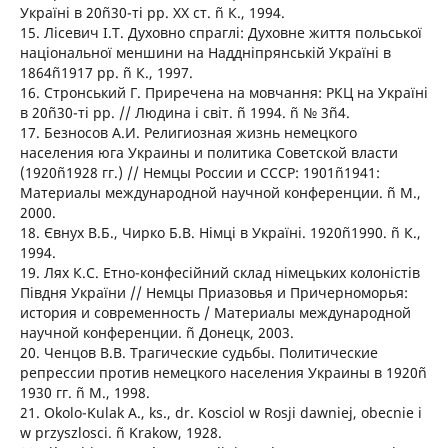
Україні в 20ñ30-ті рр. ХХ ст. ñ К., 1994.
15. Лісевич І.Т. Духовно спраглі: Духовне життя польської
національної меншини на Наддніпрянській Україні в
1864ñ1917 рр. ñ К., 1997.
16. Стронський Г. Приречена на мовчання: РКЦ на Україні
в 20ñ30-ті рр. // Людина і світ. ñ 1994. ñ № 3ñ4.
17. Безносов А.И. Религиозная жизнь немецкого
населения юга Украины и политика Советской власти
(1920ñ1928 гг.) // Немцы России и СССР: 1901ñ1941:
Материалы международной научной конференции. ñ М.,
2000.
18. Євнух В.Б., Чирко Б.В. Німці в Україні. 1920ñ1990. ñ К.,
1994.
19. Лях К.С. Етно-конфесійний склад німецьких колоністів
Півдня України // Немцы Приазовья и Причерноморья:
история и современность / Материалы международной
научной конференции. ñ Донецк, 2003.
20. Ченцов В.В. Трагические судьбы. Политические
репрессии против немецкого населения Украины в 1920ñ
1930 гг. ñ М., 1998.
21. Okolo-Kulak A., ks., dr. Kosciol w Rosji dawniej, obecnie i
w przyszlosci. ñ Krakow, 1928.