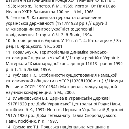
Ватикан и католицизм в конце ХIХ ñ начале ХХ в. ñ М.,
1958; Його ж. Папство. ñ М., 1959; Його ж. От Пия ІХ до
Иоанна ХХІІІ: Ватикан за 100 лет. ñ М., 1966.
9. Гентош Л. Католицька церква та становлення
української державності (1917ñ1923 рр.) // Другий
Міжнародний конгрес україністів: Доповіді і
повідомлення. Історія. ñ Ч. 2. ñ Львів, 1994.
10. Історія релігії в Україні: У 10 т. ñ Т. 4: Католицизм / За
ред. П. Яроцького. ñ К., 2001.
11. Ковальчук А. Територіальна динаміка римсько-
католицької церкви в Україні // Історія релігій в Україні:
Матеріали ІХ міжнародної конференції 11ñ13 травня 1999
р. ñ Т. 1. ñ Львів, 1999.
12. Рублева Н.С. Особенности существования немецкой
католической общности в УССР (1920ñ1930-е гг.) // Немцы
России и СССР: 1901ñ1941: Материалы международной
научной конференции. ñ М., 2000.
13. Ульяновський В.І. Церква в Українській Державі
1917ñ1920 рр.: Доба Української Центральної Ради: Навч.
посібник. ñ К., 1997; Його ж. Церква в Українській Державі
1917ñ1920 рр.: Доба Гетьманату Павла Скоропадського:
Навч. посібник. ñ К., 1997.
14. Єременко Т.І. Польська національна меншина в