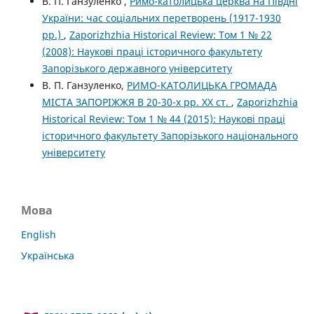
В. П. Ганзуленко ,
Римо-католицька церква на Півдні
України: час соціальних перетворень (1917-1930
рр.)
,
Zaporizhzhia Historical Review: Том 1 № 22
(2008): Наукові праці історичного факультету
Запорізького державного університету
В. П. Ганзуленко,
РИМО-КАТОЛИЦЬКА ГРОМАДА
МІСТА ЗАПОРІЖЖЯ В 20-30-х рр. ХХ ст.
,
Zaporizhzhia
Historical Review: Том 1 № 44 (2015): Наукові праці
історичного факультету Запорізького національного
університету
Мова
English
Українська