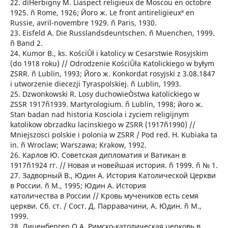
22. díHerbigny M. Líaspect religieux de Moscou en octobre
1925. ñ Rome, 1926; Його ж. Le ´front antireligieuxª en
Russie, avril-novembre 1929. ñ Paris, 1930.
23. Eisfeld A. Die Russlandsdeuntschen. ñ Muenchen, 1999.
ñ Band 2.
24. Kumor B., ks. KościÛł i katolicy w Cesarstwie Rosyjskim
(do 1918 roku) // Odrodzenie KościÛła Katolickiego w byłym
ZSRR. ñ Lublin, 1993; Його ж. Konkordat rosyjski z 3.08.1847
i utworzenie diecezji Tyraspolskiej. ñ Lublin, 1993.
25. Dzwonkowski R. Losy duchowieÒstwa katolickiego w
ZSSR 1917ñ1939. Martyrologium. ñ Lublin, 1998; його ж.
Stan badan nad historia Kosciola i zyciem religijnym
katolikow obrzadku lacinskiego w ZSRR (1917ñ1990) //
Mniejszosci polskie i polonia w ZSRR / Pod red. H. Kubiaka ta
in. ñ Wroclaw; Warszawa; Krakow, 1992.
26. Карлов Ю. Советская дипломатия и Ватикан в
1917ñ1924 гг. // Новая и новейшая история. ñ 1999. ñ № 1.
27. Задворный В., Юдин А. История Католической Церкви
в России. ñ М., 1995; Юдин А. История
католичества в России // Кровь мучеников есть семя
церкви. Сб. ст. / Сост. Д. Парравачини, А. Юдин. ñ М.,
1999.
28. Лиценбергер О.А. Римско-католическая церковь в