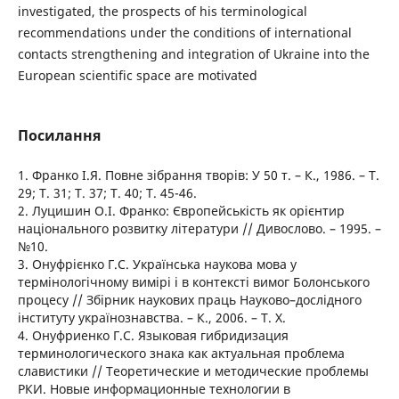
investigated, the prospects of his terminological
recommendations under the conditions of international
contacts strengthening and integration of Ukraine into the
European scientific space are motivated
Посилання
1. Франко І.Я. Повне зібрання творів: У 50 т. – К., 1986. – Т.
29; Т. 31; Т. 37; Т. 40; Т. 45-46.
2. Луцишин О.І. Франко: Європейськість як орієнтир
національного розвитку літератури // Дивослово. – 1995. –
№10.
3. Онуфрієнко Г.С. Українська наукова мова у
термінологічному вимірі і в контексті вимог Болонського
процесу // Збірник наукових праць Науково–дослідного
інституту українознавства. – К., 2006. – Т. Х.
4. Онуфриенко Г.С. Языковая гибридизация
терминологического знака как актуальная проблема
славистики // Теоретические и методические проблемы
РКИ. Новые информационные технологии в