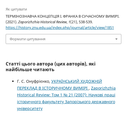
Як цитувати
ТЕРМІНОЗНАВЧА КОНЦЕПЦІЯ І. ФРАНКА В СУЧАСНОМУ ВИМІРІ.
(2021).
Zaporizhzhia Historical Review
,
1
(21), 538-539.
https://history.znu.edu.ua/index.php/journal/article/view/1851
Формати цитування
Статті цього автора (цих авторів), які
найбільше читають
Г. С. Онуфрієнко,
УКРАЇНСЬКИЙ ХУДОЖНІЙ
ПЕРЕКЛАД В ІСТОРИЧНОМУ ВИМІРІ
,
Zaporizhzhia
Historical Review: Том 1 № 21 (2007): Наукові праці
історичного факультету Запорізького державного
університету