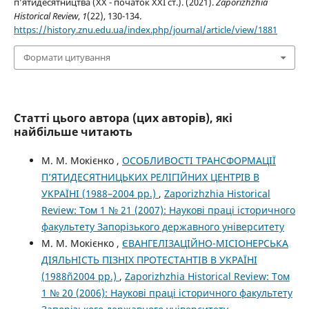
п’ятидесятництва (ХХ - початок ХХІ ст.). (2021).
Zaporizhzhia
Historical Review
,
1
(22), 130-134.
https://history.znu.edu.ua/index.php/journal/article/view/1881
Формати цитування
Статті цього автора (цих авторів), які
найбільше читають
М. М. Мокієнко ,
ОСОБЛИВОСТІ ТРАНСФОРМАЦІЇ
П’ЯТИДЕСЯТНИЦЬКИХ РЕЛІГІЙНИХ ЦЕНТРІВ В
УКРАЇНІ (1988–2004 рр.)
,
Zaporizhzhia Historical
Review: Том 1 № 21 (2007): Наукові праці історичного
факультету Запорізького державного університету
М. М. Мокієнко ,
ЄВАНГЕЛІЗАЦІЙНО-МІСІОНЕРСЬКА
ДІЯЛЬНІСТЬ ПІЗНІХ ПРОТЕСТАНТІВ В УКРАЇНІ
(1988ñ2004 рр.)
,
Zaporizhzhia Historical Review: Том
1 № 20 (2006): Наукові праці історичного факультету