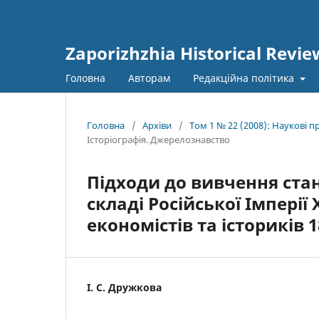
Zaporizhzhia Historical Revie
Головна
Авторам
Редакційна політика
Головна
/
Архіви
/
Том 1 № 22 (2008): Наукові 
Історіографія. Джерелознавство
Підходи до вивчення ста
складі Російської Імперії 
економістів та істориків 18
І. С. Дружкова