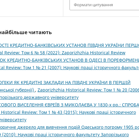
Формати цитування
і найбільше читають
СТІ КРЕДИТНО-БАНКІВСЬКИХ УСТАНОВ ПІВДНЯ УКРАЇНИ ПЕРШ
al Review: Том 6 № 58 (2022): Zaporizhzhia Historical Review
ОК КРЕДИТНО-БАНКІВСЬКИХ УСТАНОВ В ОДЕСІ В ПОРЕФОРМЕ
ical Review: Том 1 № 21 (2007): Наукові праці історичного факульт
ПІКИ ЯК КРЕДИТНІ ЗАКЛАДИ НА ПІВДНІ УКРАЇНИ В ПЕРШІЙ
нської губернії)
,
Zaporizhzhia Historical Review: Том 1 № 20 (2006
апорізького державного університету
СОВОГО ВИСЕЛЕННЯ ЄВРЕЇВ З МИКОЛАЄВА У 1830-х рр.: СПРОБ
 Historical Review: Том 1 № 43 (2015): Наукові праці історичного
університету
сторичне джерело для вивчення подій Одеського погрому 1905 р
29 (2010): Наукові праці історичного факультету Запорізького