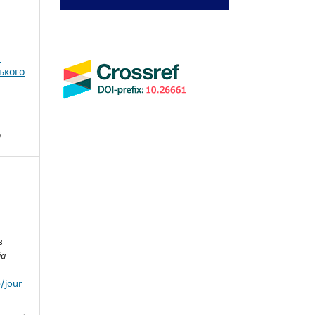
і
ького
о
в
ia
/jour