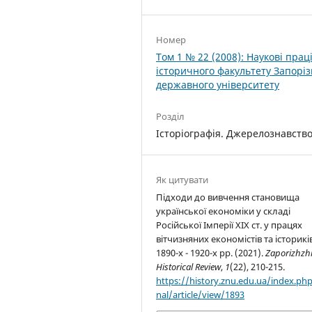
Номер
Том 1 № 22 (2008): Наукові прац
історичного факультету Запоріз
державного університету
Розділ
Історіографія. Джерелознавств
Як цитувати
Підходи до вивчення становища
української економіки у складі
Російської Імперії ХІХ ст. у працях
вітчизняних економістів та історикі
1890-х - 1920-х рр. (2021).
Zaporizhzh
Historical Review
,
1
(22), 210-215.
https://history.znu.edu.ua/index.php
nal/article/view/1893