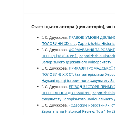
Статті цього автора (цих авторів), як
І. С. Дружкова,
ПРАВОВІ УМОВИ ДІЯЛЬНО
ПОЛОВИНИ ХІХ ст.
,
Zaporizhzhia Historic
І. С. Дружкова,
ФОРМУВАННЯ ТА РОЗВИТ
ПЕРІОД (1870-Х РР.)
,
Zaporizhzhia Histor
Запорізького державного університету
І. С. Дружкова,
ПРИКАЗИ ГРОМАДСЬКОЇ О
ПОЛОВИНІ ХІХ СТ. (за матеріалами Херсо
Наукові праці історичного факультету З
І. С. Дружкова,
ЕПІЗОД З ІСТОРІЇ ПРИМУ
ПЕРЕСЕЛЕННЯ ДО ІЗМАЇЛУ
,
Zaporizhzhia
факультету Запорізького національного 
І. С. Дружкова,
«Одесские новости» як і
Zaporizhzhia Historical Review: Том 1 № 