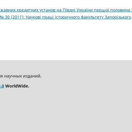
жавних кредитних установ на Півдні України першої половини 
1 № 30 (2011): Наукові праці історичного факультету Запорізького
ля научных изданий.
.0
WorldWide.