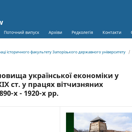
w
Поточний випуск
Архіви
Редколегія
Контакти
праці історичного факультету Запорізького державного університету
/
новища української економіки у
ХІХ ст. у працях вітчизняних
90-х - 1920-х рр.