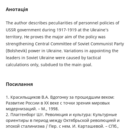
Анотація
The author describes peculiarities of personnel policies of
USSR government during 1917-1919 at the Ukraine’s
territory. He proves the major aim of the policy was
strengthening Central Committee of Soviet Communist Party
(Bolshevik) power in Ukraine. Variations in appointing the
leaders in Soviet Ukraine were caused by tactical
calculations only, subdued to the main goal.
Посилання
1. Красильщиков В.А. Вдогонку за прошедшим веком:
Развитие России в ХХ веке с точки зрения мировых
модернизаций. – М., 1998.
2. Плаггенборг Шт. Революция и культура: Культурные
ориентиры в период между Октябрьской революцией и
эпохой сталинизма / Пер. с нем. И. Карташевой. – СПб.,