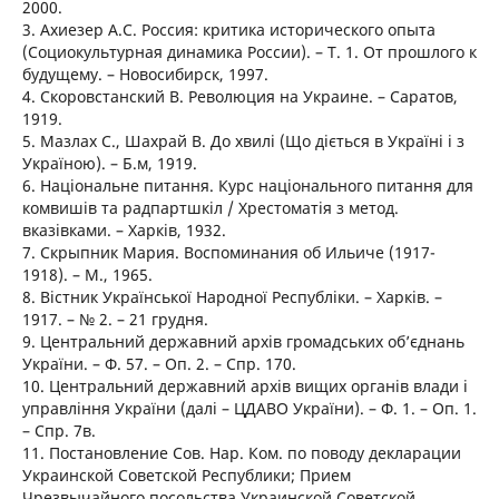
2000.
3. Ахиезер А.С. Россия: критика исторического опыта
(Социокультурная динамика России). – Т. 1. От прошлого к
будущему. – Новосибирск, 1997.
4. Скоровстанский В. Революция на Украине. – Саратов,
1919.
5. Мазлах С., Шахрай В. До хвилі (Що діється в Україні і з
Україною). – Б.м, 1919.
6. Національне питання. Курс національного питання для
комвишів та радпартшкіл / Хрестоматія з метод.
вказівками. – Харків, 1932.
7. Скрыпник Мария. Воспоминания об Ильиче (1917-
1918). – М., 1965.
8. Вістник Української Народної Республіки. – Харків. –
1917. – № 2. – 21 грудня.
9. Центральний державний архів громадських об’єднань
України. – Ф. 57. – Оп. 2. – Спр. 170.
10. Центральний державний архів вищих органів влади і
управління України (далі – ЦДАВО України). – Ф. 1. – Оп. 1.
– Спр. 7в.
11. Постановление Сов. Нар. Ком. по поводу декларации
Украинской Советской Республики; Прием
Чрезвычайного посольства Украинской Советской