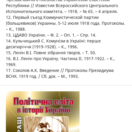
Республики // Известия Всероссийского Центрального
Исполнительного комитета. – 1918. – № 65. – 4 апреля.
12. Первый съезд Коммунистической партии
(большевиков) Украины. 5-12 июля 1918 года. Протоколы.
– К., 1988.
13. ЦДАВО України. – Ф. 2. – Оп. 1. – Спр. 14.
14. Кульчицький С. Комунізм в Україні: перше
десятиріччя (1919-1928). – К., 1996.
15. Ленін В.І. Повне зібрання творів. – Т. 50.
16. В.І. Ленін про Україну. Частина ІІ. 1917-1922. – К.,
1969.
17. Соколов А.К. Введение // Протоколы Президиума
ВСНХ. 1919 год. / Сб. док. – М., 1993.