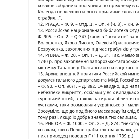
козаков собранию поступили по прежнему в сл
Коленда повлекши на оных приличие слова г
ограбил…”.
12. РГАДА. – Ф. 9. – Отд. ІІ. – Оп. 4 (ч. 3). – Кн. 9
13. Российская национальная библиотека Отде
Ф. 905. – Оп. 2. – Q-347 (копія з “розпитів” з
Волошенка, Якова Лисого, Олексія Красновиче
Безрученка, захоплених під час грабунків у тра
14. РГВИА. – Ф. 20. – Оп. 1. – Д. 31. Так, маємо 
1730 р. про захоплення запорозько-татарсько
містечку Тарановці Полтавського козацького п
15. Архив внешней политики Российской имп
документального департамента МИД Российск
– Ф. 90. – Оп. 90/1. – Д. 882. Очевидно, що на
небезпеки викриття, оскільки у всіх випадках 
турецький штиб, а також натирали обличчя п
хустками, таки розмовляли українською і мали
Зрозуміло, що до подібного маскараду їм слід
тому разі, якщо їх добре знали в тих селищах,
16. РНБ ОР. – Ф. 1000. – Оп. 2. – Д. 874: “нек
козакам, кои в Полше грабителства делали, уч
них приводец повешен” (11 серпня 1739 р.).