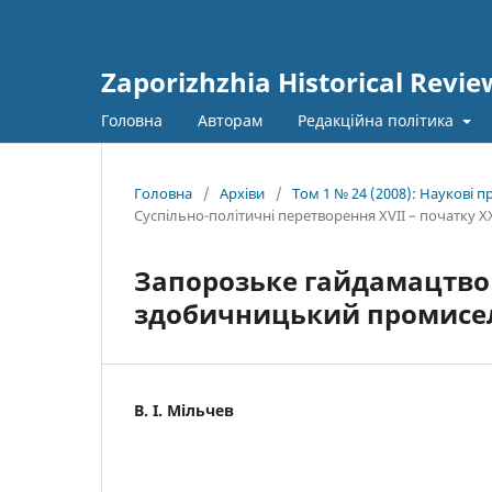
Zaporizhzhia Historical Revie
Головна
Авторам
Редакційна політика
Головна
/
Архіви
/
Том 1 № 24 (2008): Наукові 
Суспільно-політичні перетворення XVII – початку ХХ
Запорозьке гайдамацтво x
здобичницький промисел
В. І. Мільчев