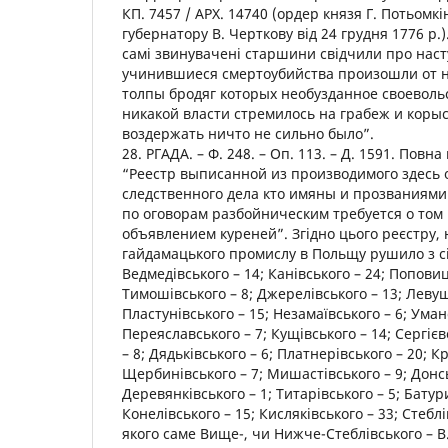
КП. 7457 / АРХ. 14740 (ордер князя Г. Потьомк
губернатору В. Черткову від 24 грудня 1776 р.
самі звинувачені старшини свідчили про наст
учинившиеся смертоубийства произошли от 
толпы бродяг которых необузданное своеволь
никакой власти стремилось на грабеж и корыст
воздержать ничто не сильно было”.
28. РГАДА. – Ф. 248. – Оп. 113. – Д. 1591. Повн
“Реестр выписанной из производимого здесь 
следственного дела кто имяны и прозваниями
по оговорам разбойническим требуется о том 
объявлением куреней”. Згідно цього реєстру, н
гайдамацького промислу в Польщу рушило з сі
Ведмедівського – 14; Канівського – 24; Поповиц
Тимошівського – 8; Джерелівського – 13; Левуш
Пластунівського – 15; Незамаївського – 6; Уман
Переяславського – 7; Кущівського – 14; Сергієв
– 8; Дядьківського – 6; Платнерівського – 20; К
Щербинівського – 7; Мишастівського – 9; Донсь
Деревянківського – 1; Титарівського – 5; Батур
Конелівського – 15; Кисляківського – 33; Стеблі
якого саме Вище-, чи Нижче-Стеблівського – В.