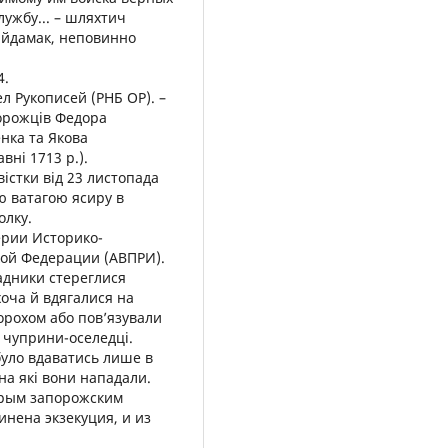
ужбу... – шляхтич
айдамак, неповинно
4.
л Рукописей (РНБ ОР). –
апорожців Федора
нка та Якова
вні 1713 р.).
звістки від 23 листопада
ю ватагою ясиру в
олку.
ерии Историко-
ой Федерации (АВПРИ).
падники стереглися
хоча й вдягалися на
орохом або пов’язували
 чуприни-оселедці.
 було вдаватись лише в
 на які вони нападали.
оторым запорожским
инена экзекуция, и из