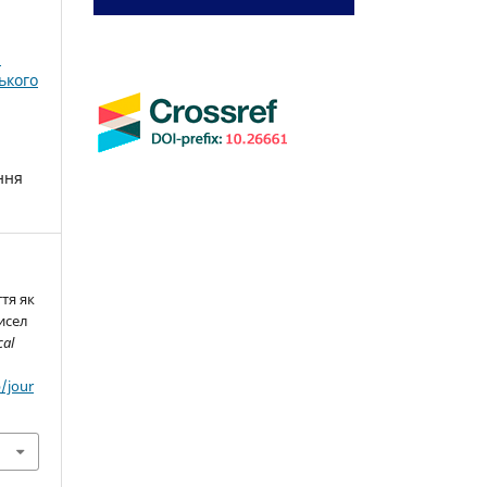
і
ького
ння
ття як
исел
cal
/jour