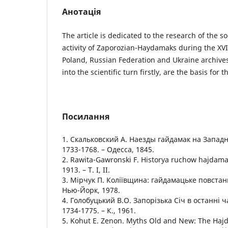
Анотація
The article is dedicated to the research of the s
activity of Zaporozian-Haydamaks during the XVII
Poland, Russian Federation and Ukraine archive
into the scientific turn firstly, are the basis for t
Посилання
1. Скальковский А. Наезды гайдамак на Западну
1733-1768. – Одесса, 1845.
2. Rawita-Gawronski F. Historya ruchow hajdamack
1913. – T. I, II.
3. Мірчук П. Коліївщина: гайдамацьке повстан
Нью-Йорк, 1978.
4. Голобуцький В.О. Запорiзька Сiч в останнi 
1734-1775. – К., 1961.
5. Kohut E. Zenon. Myths Old and New: The Ha