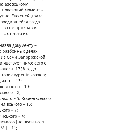
іна азовському
). Показовий момент –
упне: “во оной драке
находившейся тогда
ство не признавая
ь, от чего их
а назва документу –
о разбойных делах
 из Сечи Запорожской
и явствует ниже сего с
авесні 1758 р. до
чових куренів козаків:
ького – 13;
ківського – 19;
ського – 2;
ського – 5; Коренівського
рилівського – 15;
кого – 7;
инського – 4;
вського [не вказано, з
М.] – 11;