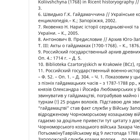
Koliivshchyna (1768) in Ricent historyography // 
3.
6. Швидько Г.К. Гайдамаччина // Українське к
енциклопедія.– К.; Запоріжжя, 2002.
7. Яковенко Н. Нарис історії середньовічної т
України. – К., 2005.
8. Антонович В. Предисловие // Архив Юго-Запа
Т. ІІІ: Акты о гайдамаках (1700-1768). – К., 1876
9. Российский государственный архив древних а
Оп. 4.: 1714 г. – Д. 5.
10. Biblioteka Czartoryjskich w Krakowie (BCz), rp
11. Российский государственный военно-исто
– Ф. 52. – Оп. 1. – Д. 304. – Ч. 1. Показовим у 
з пізніх гайдамацьких часів – з 1787-1788 рр.,
князів Олександра і Йосифа Любомирських у Б
звинуватив у гайдамацтві, пограбував майно і
туркам (!) 25 родин волохів. Підставою для зв
“гайдамацтві” став факт служби у Війську Зап
відродженому Чорноморському козацькому війс
гадаємо за доцільне привести тут цитату з до
Чорноморського козацького війська Захара Чеп
ПотьомкінуТаврійському від 9 листопада 1788 
Запорожской службе козаки волохи..., по вну