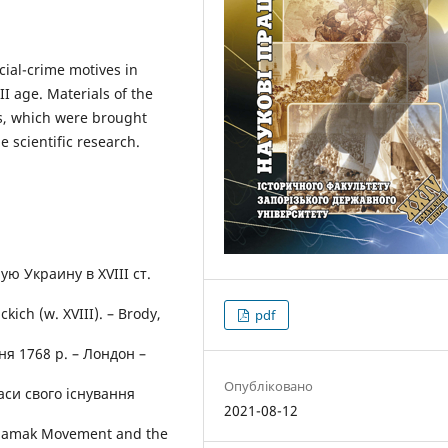
ocial-crime motives in
I age. Materials of the
s, which were brought
he scientific research.
ю Украину в XVIII ст.
ich (w. XVIII). – Brody,
pdf
ня 1768 р. – Лондон –
Опубліковано
часи свого iснування
2021-08-12
jdamak Movement and the