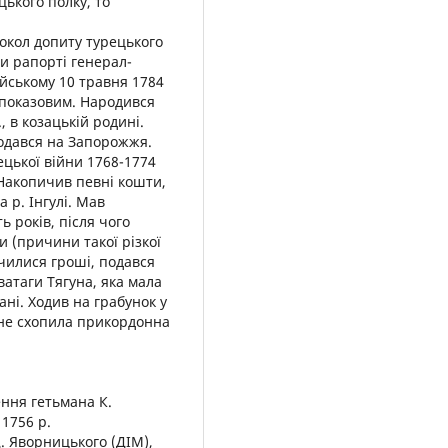
ького полку, то
ротокол допиту турецького
и рапорті генерал-
ійському 10 травня 1784
 показовим. Народився
, в козацькій родині.
подався на Запорожжя.
ецької війни 1768-1774
 Накопичив певні кошти,
а р. Інгулі. Мав
ь років, після чого
 (причини такої різкої
нчилися гроші, подався
ватаги Тягуна, яка мала
ані. Ходив на грабунок у
о не схопила прикордонна
сення гетьмана К.
 1756 р.
. Яворницького (ДІМ),