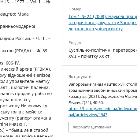
HUS. – 1977. – Vol. I. – №
Номер
озацтво: Мала
Том 1 № 24 (2008): Наукові прац
історичного факультету Запоріз
а ранньомодерної
державного університету
дной России. – Ч. ІІІ. –
Розділ
.
Суспільно-політичні перетворе
ктов (РГАДА). – Ф. 89. –
XVII – початку ХХ ст.
s. 606-IV.
рический архив (РГВИА).
цьому відношенні є епізод
Як цитувати
 коли управитель маєтку
Запорозьке гайдамацтво xviii столі
алті, шляхтич Календа,
традиційний здобичницький пром
 навіть продав у рабство
козацтва. (2021).
Zaporizhzhia Histori
инувачення їх у
Review
,
1
(24), 40-50.
орозькому Низовому і у
https://history.znu.edu.ua/index.php
ьку голів сімейств;
nal/article/view/1943
кументу (рапорт отамана
іги князю Г.
Формати цитування
р.) – “бывшие в старой
шимому им войска верных