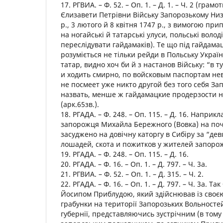
17. РГВИА. – Ф. 52. – Оп. 1. – Д. 1. – Ч. 2 (грам
Єлизавети Петрівни Війську Запорозькому Низо
р., 3 лютого й 8 квітня 1747 р., з вимогою пр
на ногайські й татарські улуси, польські воло
переслідувати гайдамаків). Те що під гайдама
розуміється не тільки рейди в Польську Україн
татар, видно хоч би й з настанов Війську: “в т
и ходить смирно, по войсковым паспортам нев
не посмеет уже никто другой без того себя З
назвать, менше ж гайдамацкие продерзости н
(арк.65зв.).
18. РГАДА. – Ф. 248. – Оп. 115. – Д. 16. Наприкл
запорожця Михайла Бережного (Вовка) на поча
засуджено на довічну каторгу в Сибіру за “де
лошадей, скота и пожитков у жителей запоро
19. РГАДА. – Ф. 248. – Оп. 115. – Д. 16.
20. РГАДА. – Ф. 16. – Оп. 1. – Д. 797. – Ч. 3а.
21. РГВИА. – Ф. 52. – Оп. 1. – Д. 315. – Ч. 2.
22. РГАДА. – Ф. 16. – Оп. 1. – Д. 797. – Ч. 3а. Т
Йосипом Приблудою, який здійснював із своє
грабунки на території Запорозьких Вольностей
губернії, представляючись зустрічним (в тому