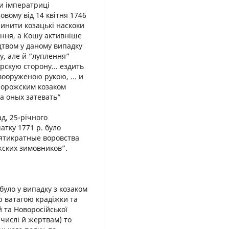
оти імператриці
вому від 14 квітня 1746
ипинити козацькі наскоки
діння, а Кошу активніше
цтвом у даному випадку
у, але й “луплення”
урскую сторону... ездить
ооруженою рукою, ... и
апорожским козаком
а оных затевать”
ад, 25-річного
тку 1771 р. було
вятикратные воровства
жских зимовников”.
ак було у випадку з козаком
ю ватагою крадіжки та
 та Новоросійської
 числі й жертвам) то