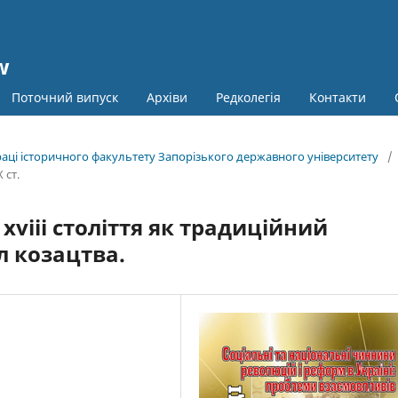
w
Поточний випуск
Архіви
Редколегія
Контакти
праці історичного факультету Запорізького державного університету
/
 ст.
viii століття як традиційний
 козацтва.