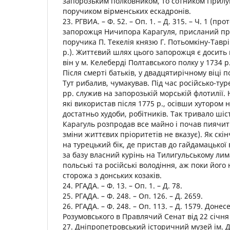
запорозьким полковником, то сотником Прилуц
поручиком вірменських ескадронів.
23. РГВИА. – Ф. 52. – Оп. 1. – Д. 315. – Ч. 1 (п
запорожця Ничипора Карагуля, присланий пр
поручика П. Текелія князю Г. Потьомкіну-Тавр
р.). Життєвий шлях цього запорожця є досить
він у м. Келеберді Полтавського полку у 1734 р.
Після смерті батьків, у двадцятирічному віці 
Тут рибалив, чумакував. Під час російсько-тур
рр. служив на запорозькій морській флотилії.
які використав після 1775 р., осівши хутором н
достатньо худоби, робітників. Так тривало шіст
Карагуль розпродав все майно і почав пиячити
зміни життєвих пріоритетів не вказує). Як скі
на турецький бік, де пристав до гайдамацької 
за базу власний курінь на Тилигульському лим
польські та російські володіння, аж поки йог
сторожа з донських козаків.
24. РГАДА. – Ф. 13. – Оп. 1. – Д. 78.
25. РГАДА. – Ф. 248. – Оп. 126. – Д. 2659.
26. РГАДА. – Ф. 248. – Оп. 113. – Д. 1579. Доне
Розумовського в Правлячий Сенат від 22 січня
27. Дніпропетровський історичний музей ім. Д