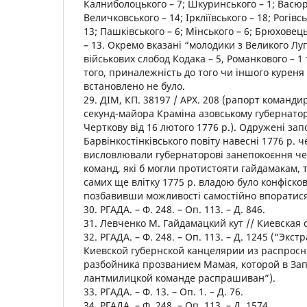
Калниболоцького – 7; Шкуринського – 1; Васюр
Величковського – 14; Іркліївського – 18; Рогівсь
13; Пашківського – 6; Мінського – 6; Брюховець
– 13. Окремо вказані “молодики з Великого Луг
військових слобод Кодака – 5, Романкового – 1 
того, приналежність до того чи іншого куреня 
встановлено не було.
29. ДІМ, КП. 38197 / АРХ. 208 (рапорт команди
секунд-майора Краміна азовському губернатор
Черткову від 16 лютого 1776 р.). Одружені за
Барвінкостінківського повіту навесні 1776 р. ч
висловлювали губернаторові занепокоєння че
команд, які б могли протистояти гайдамакам, 
самих ще влітку 1775 р. владою було конфіско
позбавивши можливості самостійно впоратися
30. РГАДА. – Ф. 248. – Оп. 113. – Д. 846.
31. Левченко М. Гайдамацкий кут // Киевская ст
32. РГАДА. – Ф. 248. – Оп. 113. – Д. 1245 (“Экс
Киевской губернской канцелярии из распросн
разбойника прозванием Мамая, которой в За
лантмилицкой команде распрашиван”).
33. РГАДА. – Ф. 13. – Оп. 1. – Д. 76.
34. РГАДА. – Ф. 248. – Оп. 113. – Д. 1574.