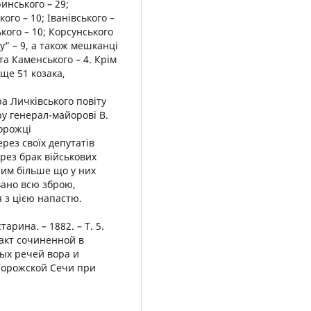
инського – 29;
кого – 10; Іванівського –
кого – 10; Корсунського
у” – 9, а також мешканці
та Каменського – 4. Крім
ще 51 козака,
ра Личківського повіту
у генерал-майорові В.
порожці
ерез своїх депутатів
рез брак військових
тим більше що у них
вано всю зброю,
 з цією напастю.
арина. – 1882. – Т. 5.
тракт сочиненной в
ых речей вора и
порожской Сечи при