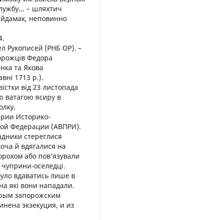
ужбу... – шляхтич
айдамак, неповинно
4.
л Рукописей (РНБ ОР). –
апорожців Федора
нка та Якова
вні 1713 р.).
звістки від 23 листопада
ю ватагою ясиру в
олку.
ерии Историко-
ой Федерации (АВПРИ).
падники стереглися
хоча й вдягалися на
орохом або пов’язували
 чуприни-оселедці.
 було вдаватись лише в
 на які вони нападали.
оторым запорожским
инена экзекуция, и из