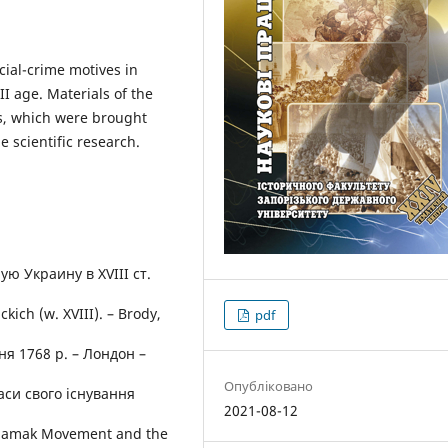
ocial-crime motives in
I age. Materials of the
s, which were brought
he scientific research.
ю Украину в XVIII ст.
ich (w. XVIII). – Brody,
pdf
ня 1768 р. – Лондон –
Опубліковано
часи свого iснування
2021-08-12
jdamak Movement and the