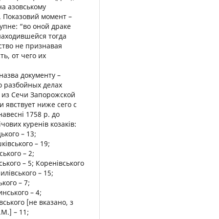
іна азовському
). Показовий момент –
упне: “во оной драке
находившейся тогда
ство не признавая
ь, от чего их
а назва документу –
о разбойных делах
 из Сечи Запорожской
и явствует ниже сего с
авесні 1758 р. до
чових куренів козаків:
ького – 13;
ківського – 19;
ського – 2;
ського – 5; Коренівського
рилівського – 15;
кого – 7;
инського – 4;
вського [не вказано, з
М.] – 11;