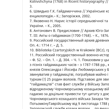
Koliivshchyna (1768) in Ricent historyography // 
3.
6. Швидько Г.К. Гайдамаччина // Українське к
енциклопедія.– К.; Запоріжжя, 2002.
7. Яковенко Н. Нарис історії середньовічної т
України. – К., 2005.
8. Антонович В. Предисловие // Архив Юго-Запа
Т. ІІІ: Акты о гайдамаках (1700-1768). – К., 1876
9. Российский государственный архив древних а
Оп. 4.: 1714 г. – Д. 5.
10. Biblioteka Czartoryjskich w Krakowie (BCz), rp
11. Российский государственный военно-исто
– Ф. 52. – Оп. 1. – Д. 304. – Ч. 1. Показовим у 
з пізніх гайдамацьких часів – з 1787-1788 рр.,
князів Олександра і Йосифа Любомирських у Б
звинуватив у гайдамацтві, пограбував майно і
туркам (!) 25 родин волохів. Підставою для зв
“гайдамацтві” став факт служби у Війську Зап
відродженому Чорноморському козацькому війс
гадаємо за доцільне привести тут цитату з до
Чорноморського козацького війська Захара Чеп
ПотьомкінуТаврійському від 9 листопада 1788 
Запорожской службе козаки волохи..., по вну