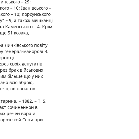
инського – 29;
кого – 10; Іванівського –
кого – 10; Корсунського
у” – 9, а також мешканці
та Каменського – 4. Крім
ще 51 козака,
ра Личківського повіту
у генерал-майорові В.
порожці
ерез своїх депутатів
рез брак військових
тим більше що у них
вано всю зброю,
 з цією напастю.
арина. – 1882. – Т. 5.
тракт сочиненной в
ых речей вора и
порожской Сечи при