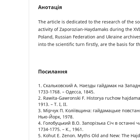
Анотація
The article is dedicated to the research of the s
activity of Zaporozian-Haydamaks during the XVII
Poland, Russian Federation and Ukraine archive
into the scientific turn firstly, are the basis for t
Посилання
1. Скальковский А. Наезды гайдамак на Западну
1733-1768. – Одесса, 1845.
2. Rawita-Gawronski F. Historya ruchow hajdamack
1913. – T. I, II.
3. Мірчук П. Коліївщина: гайдамацьке повстан
Нью-Йорк, 1978.
4. Голобуцький В.О. Запорiзька Сiч в останнi 
1734-1775. – К., 1961.
5. Kohut E. Zenon. Myths Old and New: The Ha