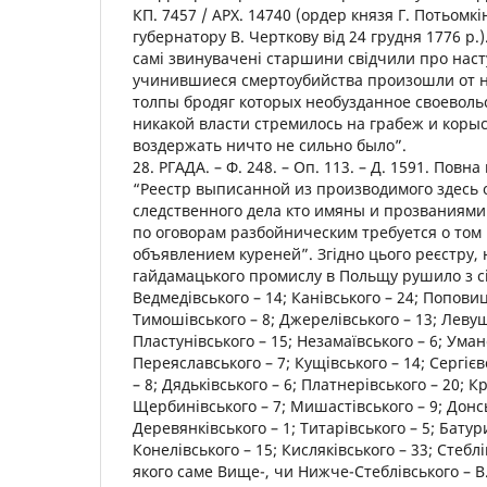
КП. 7457 / АРХ. 14740 (ордер князя Г. Потьомк
губернатору В. Черткову від 24 грудня 1776 р.
самі звинувачені старшини свідчили про наст
учинившиеся смертоубийства произошли от 
толпы бродяг которых необузданное своеволь
никакой власти стремилось на грабеж и корыст
воздержать ничто не сильно было”.
28. РГАДА. – Ф. 248. – Оп. 113. – Д. 1591. Повн
“Реестр выписанной из производимого здесь 
следственного дела кто имяны и прозваниями
по оговорам разбойническим требуется о том 
объявлением куреней”. Згідно цього реєстру, н
гайдамацького промислу в Польщу рушило з сі
Ведмедівського – 14; Канівського – 24; Поповиц
Тимошівського – 8; Джерелівського – 13; Левуш
Пластунівського – 15; Незамаївського – 6; Уман
Переяславського – 7; Кущівського – 14; Сергієв
– 8; Дядьківського – 6; Платнерівського – 20; К
Щербинівського – 7; Мишастівського – 9; Донсь
Деревянківського – 1; Титарівського – 5; Батур
Конелівського – 15; Кисляківського – 33; Стеблі
якого саме Вище-, чи Нижче-Стеблівського – В.