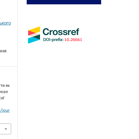
і
ького
ння
ття як
исел
cal
/jour