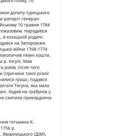
ького полку, то
ротокол допиту турецького
и рапорті генерал-
ійському 10 травня 1784
 показовим. Народився
, в козацькій родині.
подався на Запорожжя.
ецької війни 1768-1774
 Накопичив певні кошти,
а р. Інгулі. Мав
ь років, після чого
 (причини такої різкої
нчилися гроші, подався
ватаги Тягуна, яка мала
ані. Ходив на грабунок у
о не схопила прикордонна
сення гетьмана К.
 1756 р.
. Яворницького (ДІМ),