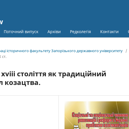
w
Поточний випуск
Архіви
Редколегія
Контакти
праці історичного факультету Запорізького державного університету
/
 ст.
viii століття як традиційний
 козацтва.