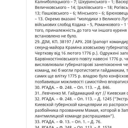
Калниболоцького – 7; Шкуринського – 1; Васюр
Величковського – 14; Іркліївського – 18; Рогівсь
13; Пашківського – 6; Мінського – 6; Брюховець
– 13. Окремо вказані “молодики з Великого Луг
військових слобод Кодака – 5, Романкового – 1 
того, приналежність до того чи іншого куреня 
встановлено не було.
29. ДІМ, КП. 38197 / АРХ. 208 (рапорт команди
секунд-майора Краміна азовському губернатор
Черткову від 16 лютого 1776 р.). Одружені за
Барвінкостінківського повіту навесні 1776 р. ч
висловлювали губернаторові занепокоєння че
команд, які б могли протистояти гайдамакам, 
самих ще влітку 1775 р. владою було конфіско
позбавивши можливості самостійно впоратися
30. РГАДА. – Ф. 248. – Оп. 113. – Д. 846.
31. Левченко М. Гайдамацкий кут // Киевская ст
32. РГАДА. – Ф. 248. – Оп. 113. – Д. 1245 (“Экс
Киевской губернской канцелярии из распросн
разбойника прозванием Мамая, которой в За
лантмилицкой команде распрашиван”).
33. РГАДА. – Ф. 13. – Оп. 1. – Д. 76.
34. РГАДА. – Ф. 248. – Оп. 113. – Д. 1574.