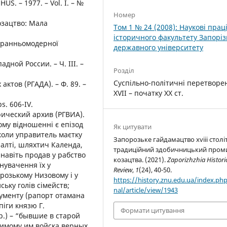
HUS. – 1977. – Vol. I. – №
Номер
озацтво: Мала
Том 1 № 24 (2008): Наукові прац
історичного факультету Запоріз
а ранньомодерної
державного університету
дной России. – Ч. ІІІ. –
Розділ
.
Суспільно-політичні перетворе
ктов (РГАДА). – Ф. 89. –
XVII – початку ХХ ст.
s. 606-IV.
рический архив (РГВИА).
цьому відношенні є епізод
Як цитувати
 коли управитель маєтку
Запорозьке гайдамацтво xviii столі
алті, шляхтич Календа,
традиційний здобичницький пром
 навіть продав у рабство
козацтва. (2021).
Zaporizhzhia Histori
инувачення їх у
Review
,
1
(24), 40-50.
орозькому Низовому і у
https://history.znu.edu.ua/index.php
ьку голів сімейств;
nal/article/view/1943
кументу (рапорт отамана
іги князю Г.
Формати цитування
р.) – “бывшие в старой
шимому им войска верных