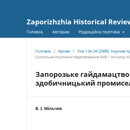
Zaporizhzhia Historical Revie
Головна
Авторам
Редакційна політика
Головна
/
Архіви
/
Том 1 № 24 (2008): Наукові 
Суспільно-політичні перетворення XVII – початку ХХ
Запорозьке гайдамацтво x
здобичницький промисел
В. І. Мільчев