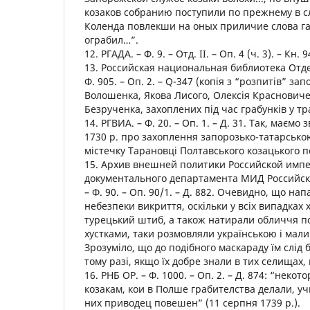
козаков собранию поступили по прежнему в сл
Коленда повлекши на оных приличие слова г
ограбил…”.
12. РГАДА. – Ф. 9. – Отд. ІІ. – Оп. 4 (ч. 3). – Кн. 9
13. Российская национальная библиотека Отде
Ф. 905. – Оп. 2. – Q-347 (копія з “розпитів” з
Волошенка, Якова Лисого, Олексія Красновиче
Безрученка, захоплених під час грабунків у тра
14. РГВИА. – Ф. 20. – Оп. 1. – Д. 31. Так, маємо 
1730 р. про захоплення запорозько-татарсько
містечку Тарановці Полтавського козацького п
15. Архив внешней политики Российской имп
документального департамента МИД Российск
– Ф. 90. – Оп. 90/1. – Д. 882. Очевидно, що на
небезпеки викриття, оскільки у всіх випадках 
турецький штиб, а також натирали обличчя п
хустками, таки розмовляли українською і мали
Зрозуміло, що до подібного маскараду їм слід
тому разі, якщо їх добре знали в тих селищах,
16. РНБ ОР. – Ф. 1000. – Оп. 2. – Д. 874: “нек
козакам, кои в Полше грабителства делали, уч
них приводец повешен” (11 серпня 1739 р.).