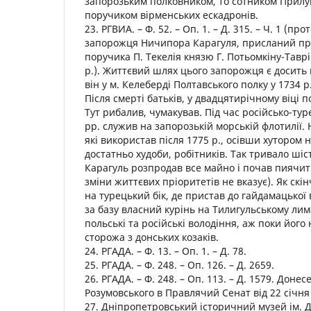
запорозьким полковником, то сотником Прилуц
поручиком вірменських ескадронів.
23. РГВИА. – Ф. 52. – Оп. 1. – Д. 315. – Ч. 1 (п
запорожця Ничипора Карагуля, присланий пр
поручика П. Текелія князю Г. Потьомкіну-Тавр
р.). Життєвий шлях цього запорожця є досить
він у м. Келеберді Полтавського полку у 1734 р.
Після смерті батьків, у двадцятирічному віці 
Тут рибалив, чумакував. Під час російсько-тур
рр. служив на запорозькій морській флотилії.
які використав після 1775 р., осівши хутором н
достатньо худоби, робітників. Так тривало шіст
Карагуль розпродав все майно і почав пиячити
зміни життєвих пріоритетів не вказує). Як скі
на турецький бік, де пристав до гайдамацької 
за базу власний курінь на Тилигульському лим
польські та російські володіння, аж поки йог
сторожа з донських козаків.
24. РГАДА. – Ф. 13. – Оп. 1. – Д. 78.
25. РГАДА. – Ф. 248. – Оп. 126. – Д. 2659.
26. РГАДА. – Ф. 248. – Оп. 113. – Д. 1579. Доне
Розумовського в Правлячий Сенат від 22 січня
27. Дніпропетровський історичний музей ім. Д