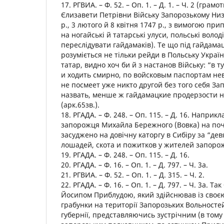
17. РГВИА. – Ф. 52. – Оп. 1. – Д. 1. – Ч. 2 (грам
Єлизавети Петрівни Війську Запорозькому Низо
р., 3 лютого й 8 квітня 1747 р., з вимогою пр
на ногайські й татарські улуси, польські воло
переслідувати гайдамаків). Те що під гайдама
розуміється не тільки рейди в Польську Україн
татар, видно хоч би й з настанов Війську: “в т
и ходить смирно, по войсковым паспортам нев
не посмеет уже никто другой без того себя З
назвать, менше ж гайдамацкие продерзости н
(арк.65зв.).
18. РГАДА. – Ф. 248. – Оп. 115. – Д. 16. Наприкл
запорожця Михайла Бережного (Вовка) на поча
засуджено на довічну каторгу в Сибіру за “де
лошадей, скота и пожитков у жителей запоро
19. РГАДА. – Ф. 248. – Оп. 115. – Д. 16.
20. РГАДА. – Ф. 16. – Оп. 1. – Д. 797. – Ч. 3а.
21. РГВИА. – Ф. 52. – Оп. 1. – Д. 315. – Ч. 2.
22. РГАДА. – Ф. 16. – Оп. 1. – Д. 797. – Ч. 3а. Т
Йосипом Приблудою, який здійснював із своє
грабунки на території Запорозьких Вольностей
губернії, представляючись зустрічним (в тому