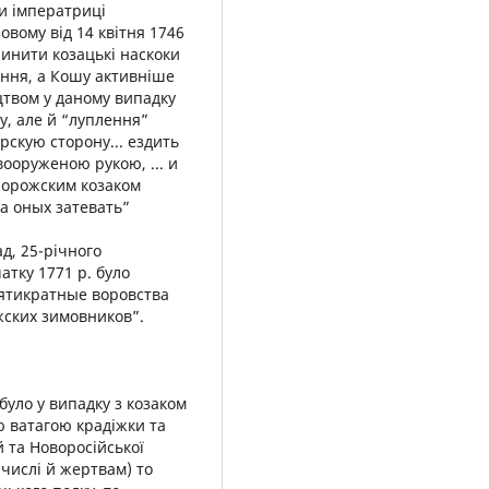
оти імператриці
вому від 14 квітня 1746
ипинити козацькі наскоки
діння, а Кошу активніше
цтвом у даному випадку
у, але й “луплення”
урскую сторону... ездить
ооруженою рукою, ... и
апорожским козаком
а оных затевать”
ад, 25-річного
тку 1771 р. було
вятикратные воровства
жских зимовников”.
ак було у випадку з козаком
ю ватагою крадіжки та
 та Новоросійської
 числі й жертвам) то