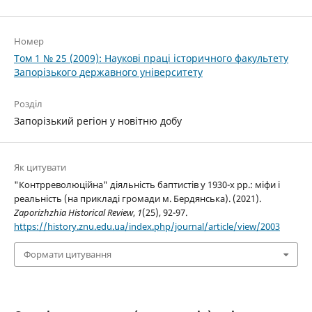
Номер
Том 1 № 25 (2009): Наукові праці історичного факультету
Запорізького державного університету
Розділ
Запорізький регіон у новітню добу
Як цитувати
"Контрреволюційна" діяльність баптистів у 1930-х рр.: міфи і
реальність (на прикладі громади м. Бердянська). (2021).
Zaporizhzhia Historical Review
,
1
(25), 92-97.
https://history.znu.edu.ua/index.php/journal/article/view/2003
Формати цитування