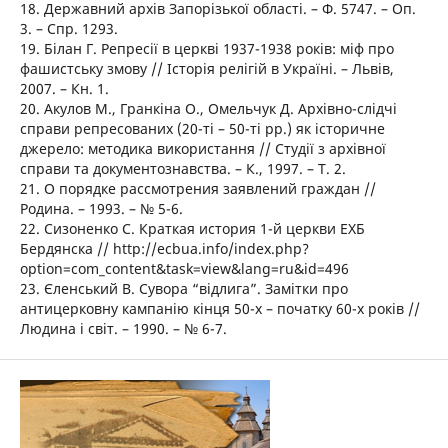
18. Державний архів Запорізької області. – Ф. 5747. – Оп.
3. – Спр. 1293.
19. Білан Г. Репресії в церкві 1937-1938 років: міф про
фашистську змову // Історія релігій в Україні. – Львів,
2007. – Кн. 1.
20. Акулов М., Гранкіна О., Омельчук Д. Архівно-слідчі
справи репресованих (20-ті – 50-ті рр.) як історичне
джерело: методика використання // Студії з архівної
справи та документознавства. – К., 1997. – Т. 2.
21. О порядке рассмотрения заявлений граждан //
Родина. – 1993. – № 5-6.
22. Сизоненко С. Краткая история 1-й церкви ЕХБ
Бердянска // http://ecbua.info/index.php?
option=com_content&task=view&lang=ru&id=496
23. Єленський В. Сувора “відлига”. Замітки про
антицерковну кампанію кінця 50-х – початку 60-х років //
Людина і світ. – 1990. – № 6-7.