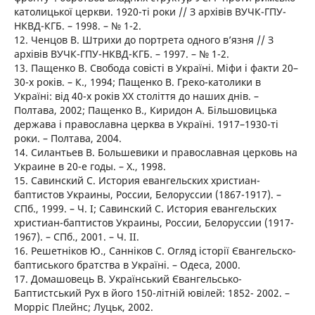
католицької церкви. 1920-ті роки // З архівів ВУЧК-ГПУ-
НКВД-КГБ. – 1998. – № 1-2.
12. Ченцов В. Штрихи до портрета одного в’язня // З
архівів ВУЧК-ГПУ-НКВД-КГБ. – 1997. – № 1-2.
13. Пащенко В. Свобода совісті в Україні. Міфи і факти 20–
30-х років. – К., 1994; Пащенко В. Греко-католики в
Україні: від 40-х років ХХ століття до наших днів. –
Полтава, 2002; Пащенко В., Киридон А. Більшовицька
держава і православна церква в Україні. 1917–1930-ті
роки. – Полтава, 2004.
14. Силантьев В. Большевики и православная церковь на
Украине в 20-е годы. – Х., 1998.
15. Савинский С. История евангельских христиан-
баптистов Украины, России, Белоруссии (1867-1917). –
СПб., 1999. – Ч. I; Савинский С. История евангельских
христиан-баптистов Украины, России, Белоруссии (1917-
1967). – СПб., 2001. – Ч. II.
16. Решетніков Ю., Санніков С. Огляд історії Євангельско-
баптиського братства в Україні. – Одеса, 2000.
17. Домашовець В. Український Євангельсько-
Баптистський Рух в його 150-літній ювілей: 1852- 2002. –
Морріс Плейнс; Луцьк, 2002.