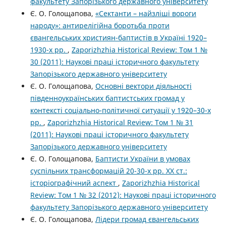
факультету Запорізького державного університету
Є. О. Голощапова,
«Сектанти – найзліші вороги
народу»: антирелігійна боротьба проти
євангельських християн-баптистів в Україні 1920–
1930-х рр.
,
Zaporizhzhia Historical Review: Том 1 №
30 (2011): Наукові праці історичного факультету
Запорізького державного університету
Є. О. Голощапова,
Основні вектори діяльності
південноукраїнських баптистських громад у
контексті соціально-політичної ситуації у 1920–30-х
рр.
,
Zaporizhzhia Historical Review: Том 1 № 31
(2011): Наукові праці історичного факультету
Запорізького державного університету
Є. О. Голощапова,
Баптисти України в умовах
суспільних трансформацій 20-30-х рр. XX ст.:
історіографічний аспект
,
Zaporizhzhia Historical
Review: Том 1 № 32 (2012): Наукові праці історичного
факультету Запорізького державного університету
Є. О. Голощапова,
Лідери громад євангельських