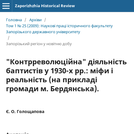
Zaporizhzhia Historical Review
Головна
/
Архіви
/
Том 1 № 25 (2009): Наукові праці історичного факультету
Запорізького державного університету
/
Запорізький регіон у новітню добу
"Контрреволюційна" діяльність
баптистів у 1930-х рр.: міфи і
реальність (на прикладі
громади м. Бердянська).
Є. О. Голощапова