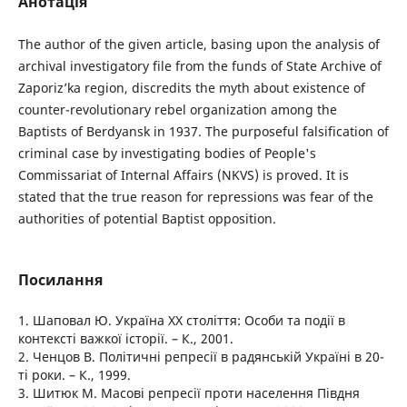
Анотація
The author of the given article, basing upon the analysis of
archival investigatory file from the funds of State Archive of
Zaporiz’ka region, discredits the myth about existence of
counter-revolutionary rebel organization among the
Baptists of Berdyansk in 1937. The purposeful falsification of
criminal case by investigating bodies of People's
Commissariat of Internal Affairs (NKVS) is proved. It is
stated that the true reason for repressions was fear of the
authorities of potential Baptist opposition.
Посилання
1. Шаповал Ю. Україна ХХ століття: Особи та події в
контексті важкої історії. – К., 2001.
2. Ченцов В. Політичні репресії в радянській Україні в 20-
ті роки. – К., 1999.
3. Шитюк М. Масові репресії проти населення Півдня