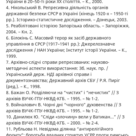
України в 20–50-ті роки ХХ століття. – К., 2000.
4. Нікольський В. Репресивна діяльність органів
державної безпеки СРСР в Україні (кінець 1920-х – 1950-ті
рр.). Історико-статистичне дослідження. – Донецьк, 2003.
5. Реабілітовані історією Запорізька область. – Запоріжжя,
2004. – Кн. 2.
6. Білокінь С. Масовий терор як засіб державного
управління в СРСР (1917–1941 рр.): Джерелознавче
дослідження / НАН України; Інститут історії України. – К.,
1999.
7. Архівно-слідчі справи репресованих: науково-
методичні аспекти використання: Зб. наук. пр. /
Український держ. НДІ архівної справи і
документознавства; Державний архів СБУ / Р.Я. Пиріг
(ред.). – К., 1998.
8. Бажан О. Розділяючи на “чистих” і “нечистих” // З
архівів ВУЧК-ГПУ-НКВД-КГБ. – 1995. – № 1-2.
9. Войналович В. Чорні дні “чорного” духовенства // З
архівів ВУЧК-ГПУ-НКВД-КГБ. – 1995. – № 1-2.
10. Данилюк Ю. “Сліди «злочину» вели у Ватикан...” // З
архівів ВУЧК-ГПУ-НКВД-КГБ. – 2000. – № 2-4.
11. Рубльова Н. Невідома ділянка “антирелігійного
фронту”: боротьба владних структур УСРР проти римсько-