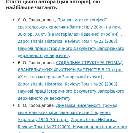
Статті цього автора (цих авторів), які
найбільше читають
Є. О. Голощапова ,
Правові утиски конфесії
євангельських християн-баптистів у 20-х - на поч.
30-х рр. XХ ст. (на матеріалах Південної України).
,
Zaporizhzhia Historical Review: Том 1 № 22 (2008):
Наукові праці історичного факультету Запорізького
державного університету
Є. О. Голощапова,
СОЦІАЛЬНА СТРУКТУРА ГРОМАД
ЄВАНГЕЛЬСЬКИХ ХРИСТИЯН-БАПТИСТІВ В 20-ті рр.
XX ст. (на матеріалах Запорізької округи)
,
Zaporizhzhia Historical Review: Том 1 № 20 (2006):
Наукові праці історичного факультету Запорізького
державного університету
Є. О. Голощапова,
Динаміка чисельності громад
євангельських християн-баптистів Південної
України у 1920–30-ті рр.
,
Zaporizhzhia Historical
Review: Том 1 № 27 (2009): Наукові праці історичного