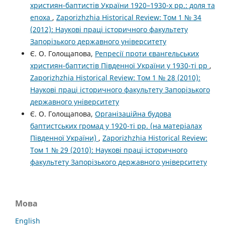
християн-баптистів України 1920–1930-х рр.: доля та
епоха
,
Zaporizhzhia Historical Review: Том 1 № 34
(2012): Наукові праці історичного факультету
Запорізького державного університету
Є. О. Голощапова,
Репресії проти євангельських
християн-баптистів Південної України у 1930-ті рр
,
Zaporizhzhia Historical Review: Том 1 № 28 (2010):
Наукові праці історичного факультету Запорізького
державного університету
Є. О. Голощапова,
Організаційна будова
баптистських громад у 1920-ті рр. (на матеріалах
Південної України)
,
Zaporizhzhia Historical Review:
Том 1 № 29 (2010): Наукові праці історичного
факультету Запорізького державного університету
Мова
English