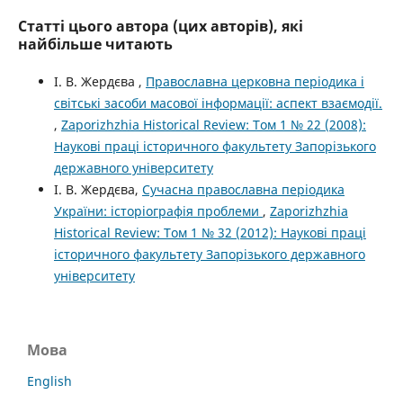
Статті цього автора (цих авторів), які
найбільше читають
І. В. Жердєва ,
Православна церковна періодика і
світські засоби масової інформації: аспект взаємодії.
,
Zaporizhzhia Historical Review: Том 1 № 22 (2008):
Наукові праці історичного факультету Запорізького
державного університету
І. В. Жердєва,
Сучасна православна періодика
України: історіографія проблеми
,
Zaporizhzhia
Historical Review: Том 1 № 32 (2012): Наукові праці
історичного факультету Запорізького державного
університету
Мова
English