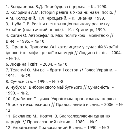
1. Бондаренко В.Д. Перебудова і церква. – К., 1990.
2. Колодний А.М. Історія релігії в Україні: навч. посіб. /
А.М. Колодний, П.Л. Яроцький. – К.: Знання, 1999.
3. Шуба О.В. Релігія в етно-національному розвитку
України (політичний аналіз). – К. : Криниця, 1999.
4. Саган О. Автокефалія. Між політикою і молитвою //
Віче. – 1995. – № 10.
5. Юраш А. Православ’я і католицизм у сучасній Україні:
ідеологічні міфи і реалії взаємодії // Людина і світ. – 2004.
– № 10.
6. Людина і світ. – 2004. – № 10.
7. Теленчі О. Ми всі – брати і сестри // Голос України. –
1991. – № 25.
8. Сучасність. – 1990. – № 7-8.
9. Чубук М. Вибори свого майбутнього // Сучасність. –
1990. – № 2.
10. Драбинко О., дияк. Українська православна церква –
15 років незалежності // Православний вісник. – 2006. – №
12.
11. Бакланов М., Ковтун З. Благословляючи єднання
народів // Православний вісник. – 1989. – № 9.
12. Український Православний Вісник. – 1990. – № 3.