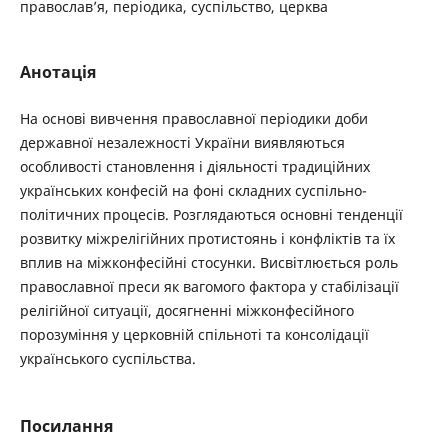
православ’я, періодика, суспільство, церква
Анотація
На основі вивчення православної періодики доби
державної незалежності України виявляються
особливості становлення і діяльності традиційних
українських конфесій на фоні складних суспільно-
політичних процесів. Розглядаються основні тенденції
розвитку міжрелігійних протистоянь і конфліктів та їх
вплив на міжконфесійні стосунки. Висвітлюється роль
православної преси як вагомого фактора у стабілізації
релігійної ситуації, досягненні міжконфесійного
порозуміння у церковній спільноті та консолідації
українського суспільства.
Посилання