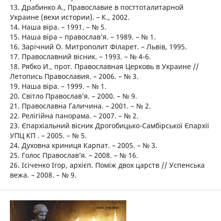
13. Драбинко А., Православие в посттоталитарной
Украине (вехи истории). – К., 2002.
14. Наша віра. – 1991. – № 5.
15. Наша віра – православ’я. – 1989. – № 1.
16. Зарічний О. Митрополит Філарет. – Львів, 1995.
17. Православний вісник. – 1993. – № 4-6.
18. Рябко И., прот. Православная Церковь в Украине //
Летопись Православия. – 2006. – № 3.
19. Наша віра. – 1999. – № 1.
20. Світло Православ’я. – 2000. – № 9.
21. Православна Галичина. – 2001. – № 2.
22. Релігійна панорама. – 2007. – № 2.
23. Єпархіальний вісник Дрогобицько-Самбірської Єпархії
УПЦ КП . – 2005. – № 5.
24. Духовна криниця Карпат. – 2005. – № 3.
25. Голос Православ’я. – 2008. – № 16.
26. Ісіченко Ігор, архієп. Поміж двох царств // Успенська
вежа. – 2008. – № 9.