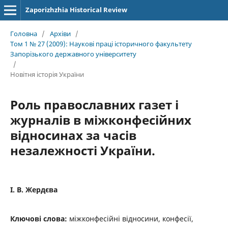
Zaporizhzhia Historical Review
Головна
/
Архіви
/
Том 1 № 27 (2009): Наукові праці історичного факультету
Запорізького державного університету
/
Новітня історія України
Роль православних газет і
журналів в міжконфесійних
відносинах за часів
незалежності України.
І. В. Жердєва
Ключові слова:
міжконфесійні відносини, конфесії,