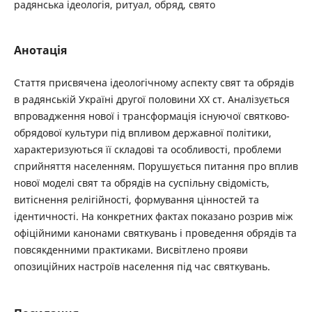
радянська ідеологія, ритуал, обряд, свято
Анотація
Стаття присвячена ідеологічному аспекту свят та обрядів
в радянській Україні другої половини XX ст. Аналізується
впровадження нової і трансформація існуючої святково-
обрядової культури під впливом державної політики,
характеризуються її складові та особливості, проблеми
сприйняття населенням. Порушується питання про вплив
нової моделі свят та обрядів на суспільну свідомість,
витіснення релігійності, формування цінностей та
ідентичності. На конкретних фактах показано розрив між
офіційними канонами святкувань і проведення обрядів та
повсякденними практиками. Висвітлено прояви
опозиційних настроїв населення під час святкувань.