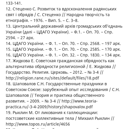
133-141.
12. Стеценко С. Розвиток та вдосконалення радянських
свят і обрядів / С. Стеценко // Народна творчість та
етнографія. – 1976. – Вип. 5. – С. 3–8.
13. Центральний державний архів громадських об’єднань
України (далі – ЦДАГО України). – Ф.1. – Оп. 70. – Спр.
2594. – 27 арк.
14. ЦДАГО України. – Ф. 1. – Оп. 70. – Спр. 2568. – 197 арк.
15. ЦДАГО України. – Ф. 1. – Оп. 70. – Спр. 2585. – 170 арк.
16. ЦДАГО України. – Ф. 1. – Оп. 32. – Спр. 1830. – 134 арк.
17. Жидкова Е. Советская гражданская обрядность как
альтернатива обрядности религиозной / Е. Жидкова //
Государство. Религия. Церковь. – 2012. – № 3-4 //
http://religion.rane.ru/sites/default/files/18.pdf
18. Шаповалов С.Н. Государственные праздники в
Советском Союзе: зарубежный опыт исследования / С.Н.
Шаповалов // Теория и практика общественного
развития. – 2009. – № 3-4 // http://www.teoria-
practica.ru/-3-4-2009/history/shapovalov.pdf
19. Рыклин М. От ликования к галлюцинации:
постсоветские коллективные тела / Михаил Рыклин //
http://www.topos.ru/article/4656