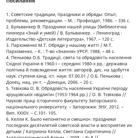
Посилання
1. Советские традиции, праздники и обряды: Опыт,
проблемы, рекомендации. – М. : Профиздат, 1986. – 336 с.
2. Бульванкер В. Праздники нашей улицы (библиотечка
пионера «Знай и умей) / В. Бульванкер. – Ленинград :
Издательство «Детская литература», 1967. – 120 с.
3. Пархоменко М.Т. Обряди у нашому житті / М.Т.
Пархоменко. – К. : Т-во «Знання» УРСР, 1988. – 48 с.
4. Пенькова О.Б. Традиції, свята та обрядовість населення
Східної України в 1960-і – середині 1980-х рр.: державна
політика й повсякденне життя: автореф. дис. на здобуття
наук. ступеня канд. іст. наук: 07.00.01 / О.Б. Пенькова ;
Донец. нац. ун-т. – Донецьк, 2006. – 20 с.
5. Тєвікова О. В. Обрядовість населення України періоду
хрущовської «відлиги» (1953-1964 рр.) / О. В. Тєвікова //
Наукові праці історичного факультету Запорізького
національного університету. – Запоріжжя: ЗНУ, 2012. –
Вип. XXXIV. – С.101- 105.
6. Келли К. Было непонятно и смешно»: праздники
последних десятилетий советской власти и восприятие их
детьми / Катриона Келли, Светлана Сиротинина //
Антропологический форум. – 2008. – № 8 //