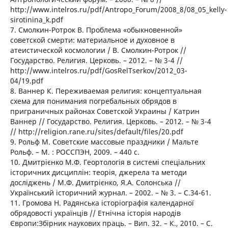
http://www.intelros.ru/pdf/Antropo_Forum/2008_8/08_05_kelly-
sirotinina_k.pdf
7. Смолкин-Ротрок В. Проблема «обыкновенной»
советской смерти: материальное и духовное в
атеистической космологии / В. Смолкин-Ротрок //
Государство. Религия. Церковь. – 2012. – № 3-4 //
http://www.intelros.ru/pdf/GosRelTserkov/2012_03-
04/19.pdf
8. Ваннер К. Переживаемая религия: концептуальная
схема для понимания погребальных обрядов в
приграничных районах Советской Украины / Катрин
Ваннер // Государство. Религия. Церковь. – 2012. – № 3-4
// http://religion.rane.ru/sites/default/files/20.pdf
9. Рольф М. Советские массовые праздники / Мальте
Рольф. – М. : РОССПЭН, 2009. – 440 с.
10. Дмитрієнко М.Ф. Геортологія в системі спеціальних
історичних дисциплін: теорія, джерела та методи
досліджень / М.Ф. Дмитрієнко, Я.А. Солонська //
Український історичний журнал. – 2002. – № 3. – С.34-61.
11. Громова Н. Радянська історіографія календарної
обрядовості українців // Етнічна історія народів
Європи:Збірник наукових праць. – Вип. 32. – К., 2010. – С.