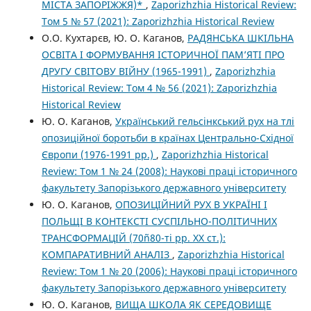
МІСТА ЗАПОРІЖЖЯ)*
,
Zaporizhzhia Historical Review:
Том 5 № 57 (2021): Zaporizhzhia Historical Review
О.О. Кухтарєв, Ю. О. Каганов,
РАДЯНСЬКА ШКІЛЬНА
ОСВІТА І ФОРМУВАННЯ ІСТОРИЧНОЇ ПАМ’ЯТІ ПРО
ДРУГУ СВІТОВУ ВІЙНУ (1965-1991)
,
Zaporizhzhia
Historical Review: Том 4 № 56 (2021): Zaporizhzhia
Historical Review
Ю. О. Каганов,
Український гельсінкський рух на тлі
опозиційної боротьби в країнах Центрально-Східної
Європи (1976-1991 рр.)
,
Zaporizhzhia Historical
Review: Том 1 № 24 (2008): Наукові праці історичного
факультету Запорізького державного університету
Ю. О. Каганов,
ОПОЗИЦІЙНИЙ РУХ В УКРАЇНІ І
ПОЛЬЩІ В КОНТЕКСТІ СУСПІЛЬНО-ПОЛІТИЧНИХ
ТРАНСФОРМАЦІЙ (70ñ80-ті рр. XX ст.):
КОМПАРАТИВНИЙ АНАЛІЗ
,
Zaporizhzhia Historical
Review: Том 1 № 20 (2006): Наукові праці історичного
факультету Запорізького державного університету
Ю. О. Каганов,
ВИЩА ШКОЛА ЯК СЕРЕДОВИЩЕ