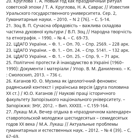
20. Круглова Т. А. Новый год как праздничный ритуал
советской эпохи / Т. А. Круглова, Н. А. Саврас // Известия
Уральского государственного университета. Сер. 2,
Гуманитарные науки. – 2010. – N 2 (76). – С. 5-14.
21. Зоц В. П. Сучасна обрядовість – важлива складова
частина духовної культури / В.П. Зоц // Народна творчість
та етнографія. – 1990. – № 4. – С. 69-73.
22. ЦДАГО України. – Ф. 1. – Оп. 70. – Спр. 2569. – 228 арк.
23. ЦДАГО України. – Ф. 1. – Оп. 24. – Спр. 5141. – 132 арк.
24. ЦДАГО України. – Ф. 1. – Оп. 25. – Спр. 9. – 71 арк.
25. Політичні протести й інакодумство в Україні (1960–
1990): Документи і матеріали / Упор. В. М. Даниленко. – К.
: Смолоскип, 2013. – 736 с.
26. Каганов Ю. О. Музика як ідеологічний феномен:
радянський контекст і українська версія (друга половина
XX ст.) / Ю.О. Каганов // Наукові праці історичного
факультету Запорізького національного університету. –
Запоріжжя: ЗНУ, 2012. – Вип. XXXIII. – C.159-164.
27. Лукаш М.А. Вечер отдыха в «праздничном календаре»
ставропольской молодежи шестидесятых – семидесятых
годов ХХ века / М.А. Лукаш // Актуальные проблемы
гуманитарных и естественных наук. – 2012. – № 4 (39). – С.
67–69.