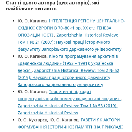
Статті цього автора (цих авторів), які
найбільше читають
Ю. О. Каганов,
ІНТЕЛІГЕНЦІЯ РЕГІОНУ ЦЕНТРАЛЬНО-
СХІДНОЇ ЄВРОПИ В 70–80-ті рр. XX ст.: ГЕНЕЗА
ОПОЗИЦІЙНОСТІ
,
Zaporizhzhia Historical Review:
Том 1 № 21 (2007): Наукові праці історичного
факультету Запорізького державного університету
Ю. О. Каганов,
Кіно та програмування архетипів
«радянської людини» (1953 – 1991): українська
версія
,
Zaporizhzhia Historical Review: Том 2 № 52
(2019): Наукові праці історичного факультету
Запорізького національного університету
Ю. О. Каганов,
Теоретичні підходи і
концептуалізація феномену «радянської людини»
,
Zaporizhzhia Historical Review: Том 1 № 53 (2019):
Zaporizhzhia Historical Review
О. О. Кухтарєв, Ю. О. Каганов,
ГАЗЕТИ ЯК АКТОРИ
ФОРМУВАННЯ ІСТОРИЧНОЇ ПАМ’ЯТІ (НА ПРИКЛАДІ