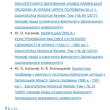
ІДЕОЛОГІЧНОГО ВИХОВАННЯ «НОВОЇ РАДЯНСЬКОЇ
ЛЮДИНИ» В УКРАЇНІ (ДРУГА ПОЛОВИНА XX ст.)
,
Zaporizhzhia Historical Review: Том 1 № 49 (2017):
Наукові праці історичного факультету Запорізького
національного університету
Ю. О. Каганов,
РАДЯНСЬКА ПРЕСА І
КОНСТРУЮВАННЯ МАСОВОЇ СУСПІЛЬНОЇ
СВІДОМОСТІ В УКРАЇНІ (1950-ті – 1985 рр.)
,
Zaporizhzhia Historical Review: Том 1 № 38 (2014):
Наукові праці історичного факультету Запорізького
національного університету
Ю. О. Каганов, О. Я. Ясеницький,
Екологічна
проблема у контексті суспільно-політичної ситуації у
Запорізькій області (друга половина 1980-х - 1991
рр.)
,
Zaporizhzhia Historical Review: Том 1 № 25
(2009): Наукові праці історичного факультету
Запорізького державного університету
1
2
>
>>