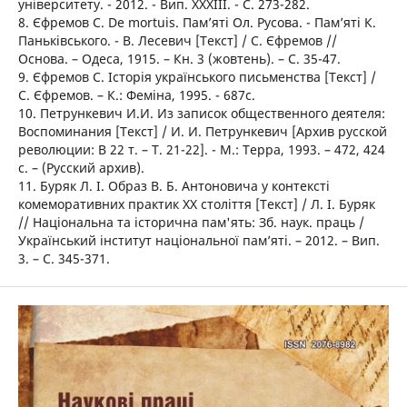
університету. - 2012. - Вип. XXXIII. - С. 273-282.
8. Єфремов С. De mortuis. Пам’яті Ол. Русова. - Пам’яті К.
Паньківського. - В. Лесевич [Текст] / С. Єфремов //
Основа. – Одеса, 1915. – Кн. 3 (жовтень). – С. 35-47.
9. Єфремов С. Історія українського письменства [Текст] /
С. Єфремов. – К.: Феміна, 1995. - 687с.
10. Петрункевич И.И. Из записок общественного деятеля:
Воспоминания [Текст] / И. И. Петрункевич [Архив русской
революции: В 22 т. – Т. 21-22]. - М.: Терра, 1993. – 472, 424
с. – (Русский архив).
11. Буряк Л. I. Образ В. Б. Антоновича у контексті
комеморативних практик ХХ століття [Текст] / Л. І. Буряк
// Національна та історична пам'ять: Зб. наук. праць /
Український інститут національної пам’яті. – 2012. – Вип.
3. – С. 345-371.