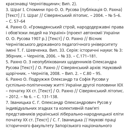
краєзнавці Чернігівщини»; Вип. 2).
3. Шраг І. Спомини про О. О. Русова (публікація О. Рахна)
[Текст] / І. Шраг // Сіверянський літопис. – 2004. – № 5–6.
– С. 57–64
4. Рахно О. «Громадянський строй, народодержавні права
і обов’язки людей на Україні» (проект автономії України
О. О. Русова 1907 р.) [Текст] / О. Рахно // Вісник
Чернігівського державного педагогічного університету
імені Т. Г. Шевченка. Вип. 33. Серія: історичні науки: № 3:
Збірник. – Чернігів, 2006. – № 33. – С.171–181.
5. Рахно О. З неопублікованих щоденників Олександра
Русова [Текст] / О. Рахно // Сіверянський архів: Науковий
щорічник. – Чернігів, 2008. – Вип. 2. – С.80 – 95.
6. Рахно О. Подружжя Олександр та Софія Русови у
суспільно-політичному житті України другої половини ХІХ
– початку ХХ ст. [Текст] / О. Рахно // Сіверянський літопис.
– 2012. – № 6. – С. 131-138.
7. Іваницька С. Г. Олександр Олександрович Русов у
індивідуальних згадках та колективній пам’яті
представників української ліберально-народницької еліти
початку ХХ ст. [Текст] / С. Г. Іваницька // Наукові праці
історичного факультету Запорізького національного